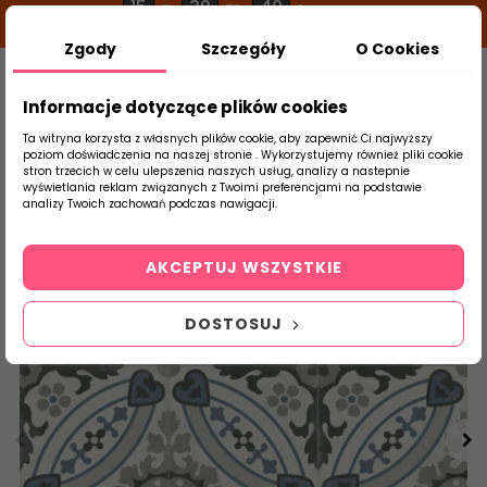
15
30
40
g
m
s
Zgody
Szczegóły
O Cookies
0
Szukaj
Informacje dotyczące plików cookies
Ta witryna korzysta z własnych plików cookie, aby zapewnić Ci najwyższy
poziom doświadczenia na naszej stronie . Wykorzystujemy również pliki cookie
stron trzecich w celu ulepszenia naszych usług, analizy a nastepnie
Strona Główna
Salon / Taras
Aparici
wyświetlania reklam związanych z Twoimi preferencjami na podstawie
produktu
analizy Twoich zachowań podczas nawigacji.
AKCEPTUJ WSZYSTKIE
DOSTOSUJ