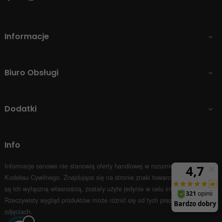
Informacje

Biuro Obsługi

Dodatki

Info
Informacje cenowe nie stanowią oferty handlowej w rozumieniu Art.66 par.1
Kodeksu Cywilnego.
Znajdujące się na stronie znaki towarowe i nazwy firm
są ich wyłączną własnością, zostały użyte jedynie w celu informacyjnym.
Rzeczywisty wygląd produktów może różnić się od tych prezentowanych na
zdjęciach.