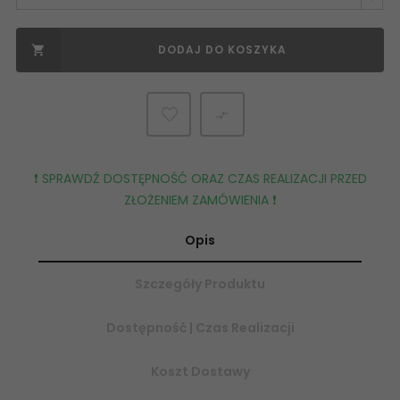
DODAJ DO KOSZYKA


❗️ SPRAWDŹ DOSTĘPNOŚĆ ORAZ CZAS REALIZACJI PRZED
ZŁOŻENIEM ZAMÓWIENIA ❗️
Opis
Szczegóły Produktu
Dostępność | Czas Realizacji
Koszt Dostawy