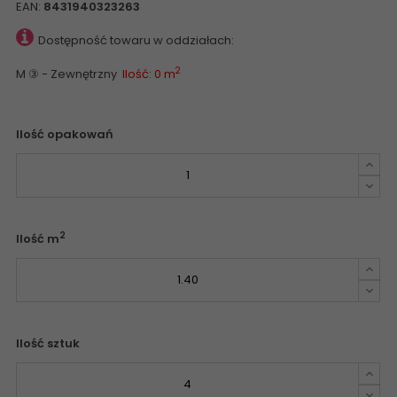
EAN:
8431940323263
Dostępność towaru w oddziałach:
2
M ③ - Zewnętrzny
Ilość: 0 m
Ilość opakowań
2
Ilość m
Ilość sztuk