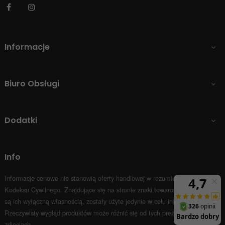
Facebook
Instagram
Informacje

Biuro Obsługi

Dodatki

Info
Informacje cenowe nie stanowią oferty handlowej w rozumieniu Art.66 par.1
Kodeksu Cywilnego.
Znajdujące się na stronie znaki towarowe i nazwy firm
są ich wyłączną własnością, zostały użyte jedynie w celu informacyjnym.
Rzeczywisty wygląd produktów może różnić się od tych prezentowanych na
zdjęciach.