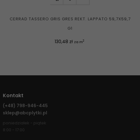
CERRAD TASSERO GRIS GRES REKT. LAPPATO 59,7X59,7
G1
Cena
130,48 zł
2
za m
Kontakt
(+48)
798-946-445
sklep@abcplytki.pl
poniedziałek - piątek
8:00 - 17:00