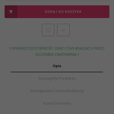
DODAJ DO KOSZYKA


❗️ SPRAWDŹ DOSTĘPNOŚĆ ORAZ CZAS REALIZACJI PRZED
ZŁOŻENIEM ZAMÓWIENIA ❗️
Opis
Szczegóły Produktu
Dostępność | Czas Realizacji
Koszt Dostawy