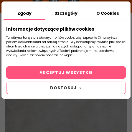
12
23
45
g
m
s
Zgody
Szczegóły
O Cookies
0
Szukaj
Informacje dotyczące plików cookies
Ta witryna korzysta z własnych plików cookie, aby zapewnić Ci najwyższy
poziom doświadczenia na naszej stronie . Wykorzystujemy również pliki cookie
stron trzecich w celu ulepszenia naszych usług, analizy a nastepnie
Strona Główna
Salon / Taras
Cerrad
wyświetlania reklam związanych z Twoimi preferencjami na podstawie
produktu
analizy Twoich zachowań podczas nawigacji.
AKCEPTUJ WSZYSTKIE
DOSTOSUJ