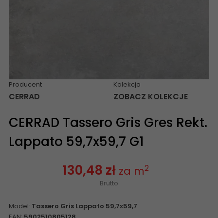
Producent
Kolekcja
CERRAD
ZOBACZ KOLEKCJE
CERRAD Tassero Gris Gres Rekt.
Lappato 59,7x59,7 G1
130,48 zł
2
za m
Brutto
Model:
Tassero Gris Lappato 59,7x59,7
EAN:
5902510805128