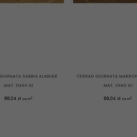
GIORNATA SABBIA KLINKIER
CERRAD GIORNATA MARRONE
MAT. 11X60 G1
MAT. 11X60 G1
Cena
Cena
88,04 zł
88,04 zł
2
2
za m
za m