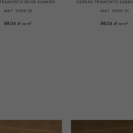
TRAMONTO BEIGE KLINKIER
CERRAD TRAMONTO SABBIA
MAT. 11X60 G1
MAT. 11X60 G1
Cena
Cena
88,04 zł
88,04 zł
2
2
za m
za m