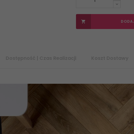
DODA

Dostępność | Czas Realizacji
Koszt Dostawy