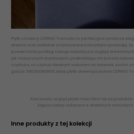
Płytki z kolekcji
CERRAD Tramonto
to perfekcyjna symbioza elega
drewna oraz subtelnie zróżnicowana kolorystyka sprawiają, że wy
powierzchnia podłogi zyskuje autentyczny
wygląd drewnianyc
jak i klasycznych aranżacjach, podkreślając ich ponadczasow
czystości, co czyni je idealnym wyborem do łazienek, kuchni c
gościa. 5902510808105 sklep płytki drewnopodobne CERRAD Tram
Rzeczywisty wygląd płytek może różnić się od produktów
Zdjęcia zostały wykonane w określonych warunkach 
Inne produkty z tej kolekcji