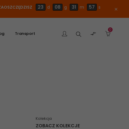
23
08
31
55
E ZAOSZCZĘDZISZ
d
g
m
s
close
0
Szukaj

og
Transport
produktu
Kolekcja
ZOBACZ KOLEKCJE