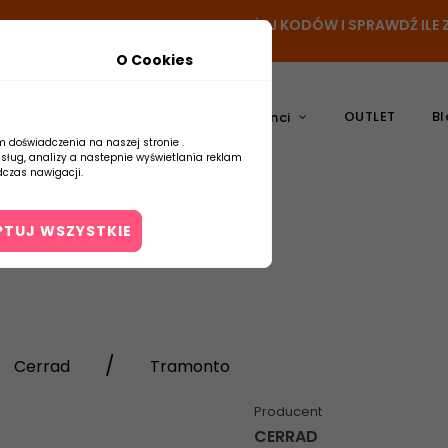
- DODAJ PRODUKT DO KOSZYKA, UŻYJ KODÓW I SPRAWDŹ IL
O Cookies
OUTLET
Bl
atura
Ceramika
Producenci
m doświadczenia na naszej stronie .
usług, analizy a nastepnie wyświetlania reklam
czas nawigacji.
PTUJ WSZYSTKIE
Kontakt
Cerrad
Tramonto
Producent
CERRAD