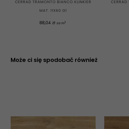
CERRAD TRAMONTO BIANCO KLINKIER
CERRAD 
MAT. 11X60 G1
Cena
88,04 zł
2
za m
Może ci się spodobać również