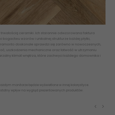
z trwałością ceramiki. Ich starannie odwzorowana faktura
i bogactwu wzorów i unikalnej strukturze każdej płytki,
ja Tramonto doskonale sprawdzi się zarówno w nowoczesnych,
lgoć, uszkodzenia mechaniczne oraz łatwość w utrzymaniu
tarzalny klimat wnętrza, które zachwyci każdego domownika i
ażdym monitorze będzie wyświetlone w innej kolorystyce.
 istotny wpływ na wygląd prezentowanych produktów.