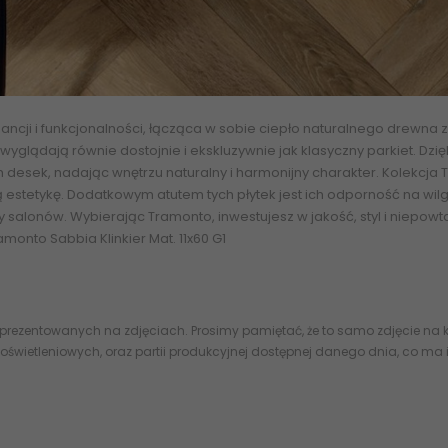
ncji i funkcjonalności, łącząca w sobie ciepło naturalnego drewna 
glądają równie dostojnie i ekskluzywnie jak klasyczny parkiet. Dzięk
h desek
, nadając wnętrzu naturalny i harmonijny charakter. Kolekc
ą estetykę. Dodatkowym atutem tych płytek jest ich odporność na wi
zy salonów. Wybierając Tramonto, inwestujesz w jakość, styl i niepow
onto Sabbia Klinkier Mat. 11x60 G1
 prezentowanych na zdjęciach. Prosimy pamiętać, że to samo zdjęcie na k
oświetleniowych, oraz partii produkcyjnej dostępnej danego dnia, co ma