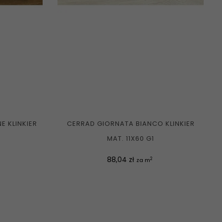
 KLINKIER
CERRAD GIORNATA BIANCO KLINKIER
MAT. 11X60 G1
Cena
88,04 zł
2
za m