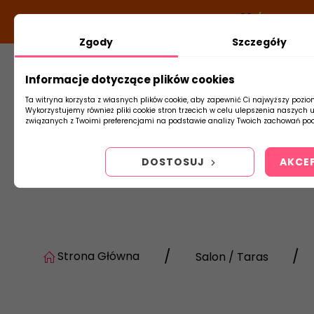
DODATKOWY RABAT Z KODEM:
NEWLOOK26
/
TUBADZIN
Zgody
Szczegóły
Informacje dotyczące plików cookies
Płytki
Arm
Ta witryna korzysta z własnych plików cookie, aby zapewnić Ci najwyższy pozio
Wykorzystujemy również pliki cookie stron trzecich w celu ulepszenia naszych 
związanych z Twoimi preferencjami na podstawie analizy Twoich zachowań pod
DOSTOSUJ
AKCE
Strona Główna
Salon / Taras