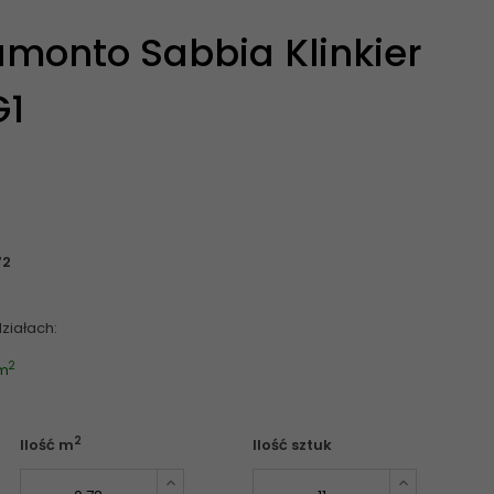
monto Sabbia Klinkier
G1
72
ziałach:
2
 m
2
Ilość m
Ilość sztuk