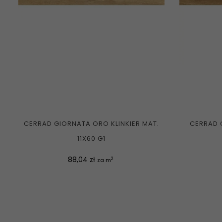
CERRAD GIORNATA ORO KLINKIER MAT.
CERRAD 
11X60 G1
Cena
88,04 zł
2
za m