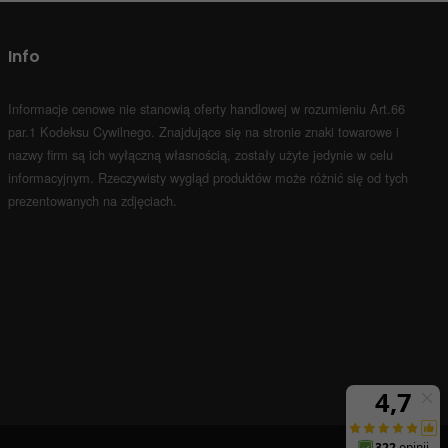
Info
Informacje cenowe nie stanowią oferty handlowej w rozumieniu Art.66
par.1 Kodeksu Cywilnego.
Znajdujące się na stronie znaki towarowe i
nazwy firm są ich wyłączną własnością, zostały użyte jedynie w celu
informacyjnym.
Rzeczywisty wygląd produktów może różnić się od tych
prezentowanych na zdjęciach.