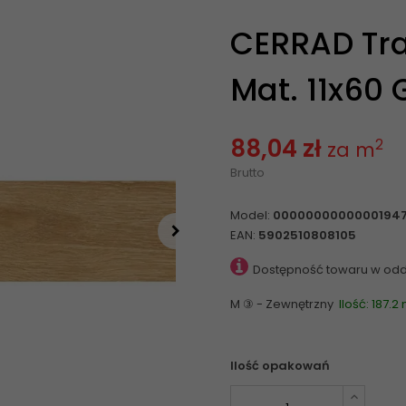
CERRAD Tra
Mat. 11x60 
88,04 zł
2
za m
Brutto
Model:
0000000000000194
EAN:
5902510808105
Dostępność towaru w odd
M ③ - Zewnętrzny
Ilość: 187.2
Ilość opakowań