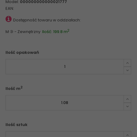
Model:
000000000000021777
EAN:
Dostępność towaru w oddziałach:
2
M ③ - Zewnętrzny
Ilość: 199.8 m
Ilość opakowań
2
Ilość m
Ilość sztuk