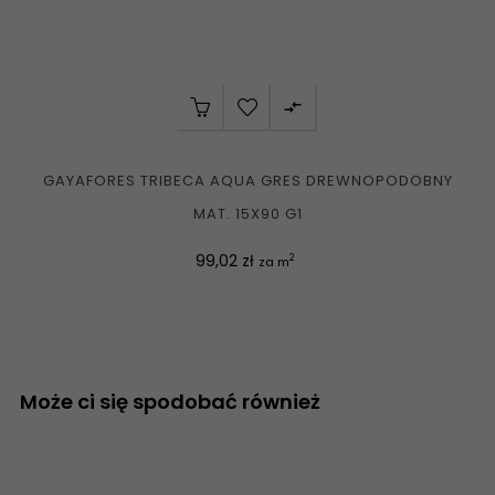

GAYAFORES TRIBECA AQUA GRES DREWNOPODOBNY
MAT. 15X90 G1
Cena
99,02 zł
2
za m
Może ci się spodobać również