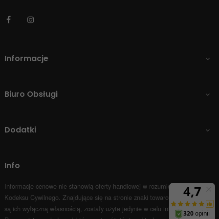
Facebook
Instagram
Informacje

Biuro Obsługi

Dodatki

Info
Informacje cenowe nie stanowią oferty handlowej w rozumieniu Art.66 par.1
Kodeksu Cywilnego.
Znajdujące się na stronie znaki towarowe i nazwy firm
są ich wyłączną własnością, zostały użyte jedynie w celu informacyjnym.