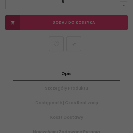
DODAJ DO KOSZYKA


Opis
Szczegóły Produktu
Dostępność | Czas Realizacji
Koszt Dostawy
Najczęściej Zadawane Pytania