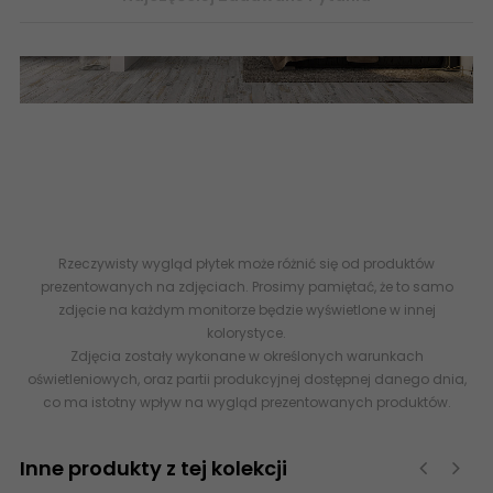
Płytki ceramiczne patchwork gresowe stare drewniane płytki TRIBECA
Gayafores - Internetowy sklep z płytkami ceramicznymi z Hiszpanii -
Importowane płytki podłogowe stare drewno -
esklep www.abcplytki.pl - Flizy imitujące drewno GAYAFORES Tribeca
Aqua Gres Mat. 15x90 G1
Płytki drewnopodobne
Rzeczywisty wygląd płytek może różnić się od produktów
prezentowanych na zdjęciach. Prosimy pamiętać, że to samo
zdjęcie na każdym monitorze będzie wyświetlone w innej
kolorystyce.
Zdjęcia zostały wykonane w określonych warunkach
oświetleniowych, oraz partii produkcyjnej dostępnej danego dnia,
co ma istotny wpływ na wygląd prezentowanych produktów.
Inne produkty z tej kolekcji