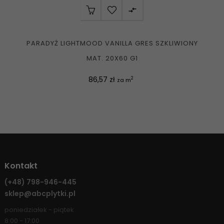

PARADYŻ LIGHTMOOD VANILLA GRES SZKLIWIONY
MAT. 20X60 G1
Cena
86,57 zł
2
za m
Kontakt
(+48)
798-946-445
sklep@abcplytki.pl
poniedziałek - piątek
8:00 - 17:00