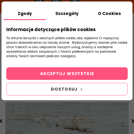
14
55
21
g
m
s
Zgody
Szczegóły
O Cookies
0
Szukaj
Informacje dotyczące plików cookies
Ta witryna korzysta z własnych plików cookie, aby zapewnić Ci najwyższy
poziom doświadczenia na naszej stronie . Wykorzystujemy również pliki cookie
stron trzecich w celu ulepszenia naszych usług, analizy a nastepnie
Strona Główna
Salon / Taras
Gayafore
wyświetlania reklam związanych z Twoimi preferencjami na podstawie
produktu
analizy Twoich zachowań podczas nawigacji.
AKCEPTUJ WSZYSTKIE
DOSTOSUJ