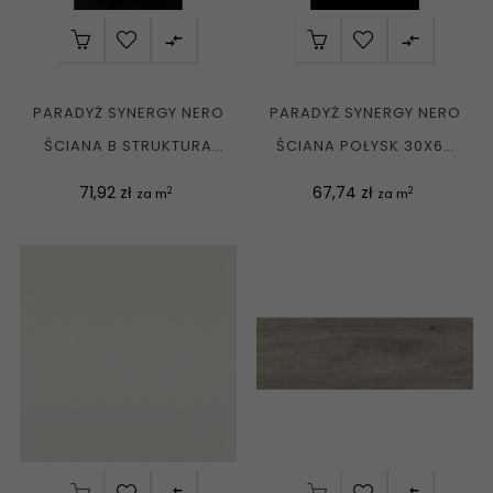


PARADYŻ SYNERGY NERO
PARADYŻ SYNERGY NERO
ŚCIANA B STRUKTURA
ŚCIANA POŁYSK 30X60
POŁYSK 30X60 G1
G1
Cena
Cena
71,92 zł
67,74 zł
2
2
za m
za m