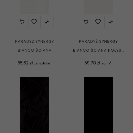


PARADYŻ SYNERGY
PARADYŻ SYNERGY
BIANCO ŚCIANA
BIANCO ŚCIANA POŁYSK
INSERTO 30X60 G1
30X60 G1
Cena
Cena
55,62 zł
59,78 zł
2
za sztukę
za m