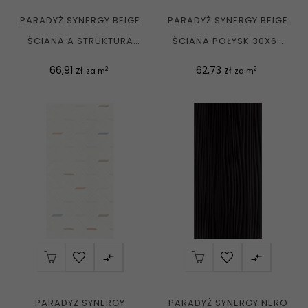
PARADYŻ SYNERGY BEIGE
PARADYŻ SYNERGY BEIGE
ŚCIANA A STRUKTURA
ŚCIANA POŁYSK 30X60
POŁYSK 30X60 G1
G1
Cena
Cena
66,91 zł
62,73 zł
2
2
za m
za m


PARADYŻ SYNERGY
PARADYŻ SYNERGY NERO