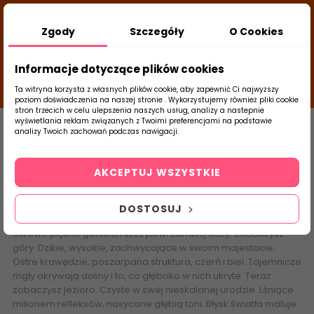
DODATKOWY RABAT Z KODEM:
NEWLOOK26
/
Zgody
Szczegóły
O Cookies
TUBADZIN
- DODAJ PRODUKT DO KOSZYKA, UŻYJ
25
KODÓW I SPRAWDŹ ILE ZAOSZCZĘDZISZ
d
close
Informacje dotyczące plików cookies
13
14
29
g
m
s
Ta witryna korzysta z własnych plików cookie, aby zapewnić Ci najwyższy
poziom doświadczenia na naszej stronie . Wykorzystujemy również pliki cookie
stron trzecich w celu ulepszenia naszych usług, analizy a nastepnie
Strona Główna
Płytki Łazienkowe
Parad
wyświetlania reklam związanych z Twoimi preferencjami na podstawie
analizy Twoich zachowań podczas nawigacji.
0
Synergy
Szukaj
AKCEPTUJ WSZYSTKIE
produktu
DOSTOSUJ
Surowe piękno górskich szczytów. Zamknij oczy. Zobaczysz
góry. Dzikie, wysokie, zachwycające w swoim majestacie.
Ostre krawędzie, poszarpana struktura, czerń i biel. Tajemnicze
mgły okrywają doliny i to, co głęboko w nich ukryte. Teraz
zobaczysz jezioro. Czyste w swej nieskalanej urodzie. Lśniące
milionem refleksów, nasycone głębią toni. Błysk światła maluje