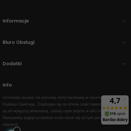
Informacje

Biuro Obsługi

Dodatki

Info
Informacje cenowe nie stanowią oferty handlowej w rozumieniu Art.66 par.1
Kodeksu Cywilnego.
Znajdujące się na stronie znaki towarowe i nazwy firm
są ich wyłączną własnością, zostały użyte jedynie w celu informacyjnym.
Rzeczywisty wygląd produktów może różnić się od tych prezentowanych na
zdjęciach.