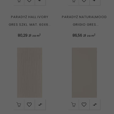


PARADYŻ HALL IVORY
PARADYŻ NATURALMOOD
GRES SZKL. MAT. 60X60
GRIGIO GRES
G1
SZKLIWIONY MAT. 20X60
Cena
Cena
80,29 zł
86,56 zł
2
2
za m
za m
G1

