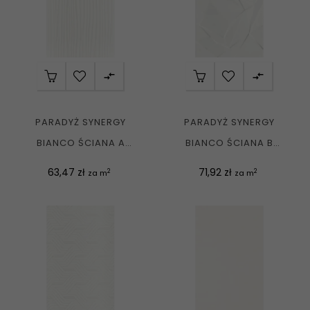


PARADYŻ SYNERGY
PARADYŻ SYNERGY
BIANCO ŚCIANA A
BIANCO ŚCIANA B
STRUKTURA POŁYSK
STRUKTURA POŁYSK
Cena
Cena
63,47 zł
71,92 zł
2
2
za m
za m
30X60 G1
30X60 G1