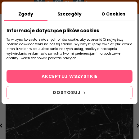
04
07
45
g
m
s
Zgody
Szczegóły
O Cookies
0
Szukaj
Informacje dotyczące plików cookies
Ta witryna korzysta z własnych plików cookie, aby zapewnić Ci najwyższy
poziom doświadczenia na naszej stronie . Wykorzystujemy również pliki cookie
stron trzecich w celu ulepszenia naszych usług, analizy a nastepnie
Strona Główna
Salon / Taras
Cerrad
wyświetlania reklam związanych z Twoimi preferencjami na podstawie
produktu
analizy Twoich zachowań podczas nawigacji.
AKCEPTUJ WSZYSTKIE
DOSTOSUJ