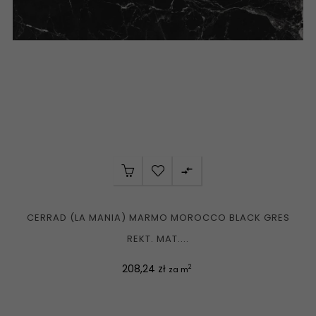

CERRAD (LA MANIA) MARMO MOROCCO BLACK GRES
REKT. MAT....
Cena
208,24 zł
2
za m