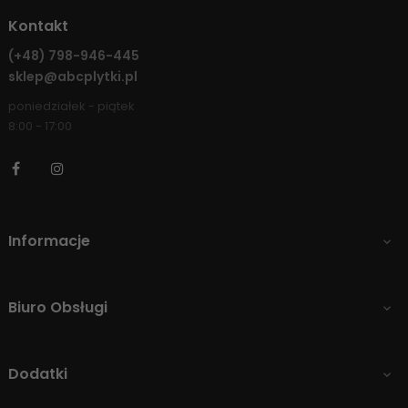
Kontakt
(+48)
798-946-445
sklep@abcplytki.pl
poniedziałek - piątek
8:00 - 17:00
Facebook
Instagram
Informacje

Biuro Obsługi

Dodatki
