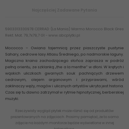
Najczęściej Zadawane Pytania
5903313330978 CERRAD (La Mania) Marmo Morocco Black Gres
Rekt. Mat. 79,7x79,7 G1 - www.abcplytki.pl
Mococco – Owiana tajemnicą przez piaszczyste pustynie
Sahary, cedrowe lasy Atlasu Średniego, po nadmorskie laguny.
Magiczna kraina zachodzącego słońca zaprasza w podróż
pełną orientu, ze szklanką „the a la menthe” w dłoni. W krętych i
wąskich uliczkach gwarnych souk pachnących drzewem
cedrowym, olejem arganowym i przyprawami, wśród
zaklinaczy węży, magów i ulicznych artystów ukryta jest historia.
Czas się tu dawno zatrzymał w rytmie hipnotycznej, berberskiej
muzyki.
Rzeczywisty wygląd płytek może różnić się od produktów
prezentowanych na zdjęciach. Prosimy pamiętać, że to samo
zdjęcie na każdym monitorze będzie wyświetlone w innej
kolorystyce.