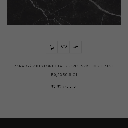

PARADYŻ ARTSTONE BLACK GRES SZKL. REKT. MAT.
59,8X59,8 G1
Cena
87,82 zł
2
za m