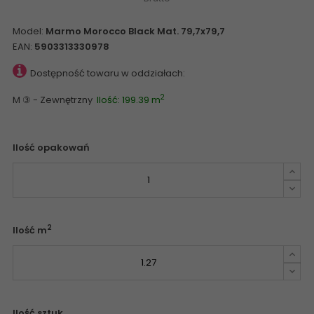
Model:
Marmo Morocco Black Mat. 79,7x79,7
EAN:
5903313330978
Dostępność towaru w oddziałach:
2
M ③ - Zewnętrzny
Ilość: 199.39 m
Ilość opakowań
2
Ilość m
Ilość sztuk