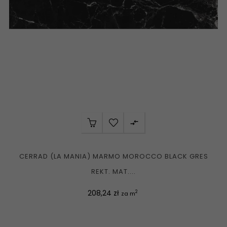

CERRAD (LA MANIA) MARMO MOROCCO BLACK GRES
REKT. MAT....
Cena
208,24 zł
2
za m