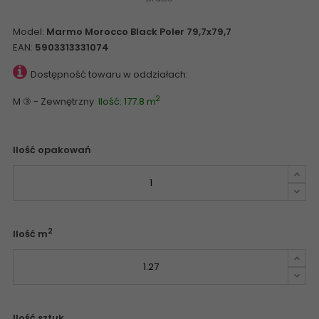
Model:
Marmo Morocco Black Poler 79,7x79,7
EAN:
5903313331074
Dostępność towaru w oddziałach:
2
M ③ - Zewnętrzny
Ilość: 177.8 m
Ilość opakowań
2
Ilość m
Ilość sztuk