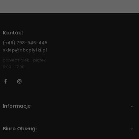
Kontakt
(+48)
798-946-445
sklep@abcplytki.pl
poniedziałek - piątek
8:00 - 17:00
Facebook
Instagram
Informacje

Biuro Obsługi
