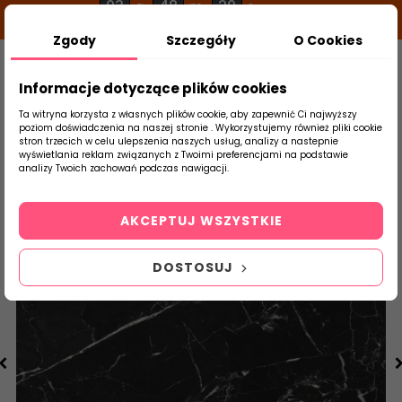
03
48
19
g
m
s
Zgody
Szczegóły
O Cookies
0
Szukaj
Informacje dotyczące plików cookies
Ta witryna korzysta z własnych plików cookie, aby zapewnić Ci najwyższy
poziom doświadczenia na naszej stronie . Wykorzystujemy również pliki cookie
stron trzecich w celu ulepszenia naszych usług, analizy a nastepnie
Strona Główna
Salon / Taras
Cerrad
wyświetlania reklam związanych z Twoimi preferencjami na podstawie
produktu
analizy Twoich zachowań podczas nawigacji.
AKCEPTUJ WSZYSTKIE
DOSTOSUJ