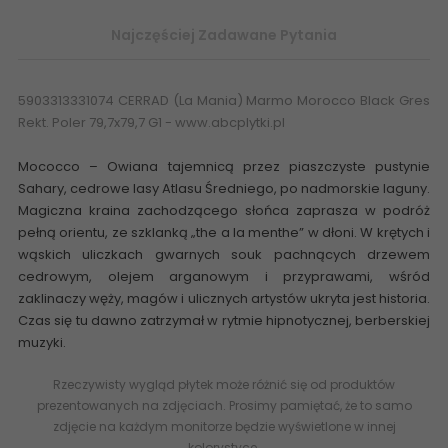
Najczęściej Zadawane Pytania
5903313331074 CERRAD (La Mania) Marmo Morocco Black Gres
Rekt. Poler 79,7x79,7 G1 - www.abcplytki.pl
Mococco – Owiana tajemnicą przez piaszczyste pustynie
Sahary, cedrowe lasy Atlasu Średniego, po nadmorskie laguny.
Magiczna kraina zachodzącego słońca zaprasza w podróż
pełną orientu, ze szklanką „the a la menthe” w dłoni. W krętych i
wąskich uliczkach gwarnych souk pachnących drzewem
cedrowym, olejem arganowym i przyprawami, wśród
zaklinaczy węży, magów i ulicznych artystów ukryta jest historia.
Czas się tu dawno zatrzymał w rytmie hipnotycznej, berberskiej
muzyki.
Rzeczywisty wygląd płytek może różnić się od produktów
prezentowanych na zdjęciach. Prosimy pamiętać, że to samo
zdjęcie na każdym monitorze będzie wyświetlone w innej
kolorystyce.