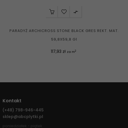

PARADYŻ ARCHICROSS STONE BLACK GRES REKT. MAT.
59,8X59,8 G1
Cena
117,93 zł
2
za m
Kontakt
(+48)
798-946-445
sklep@abcplytki.pl
poniedziałek - piątek