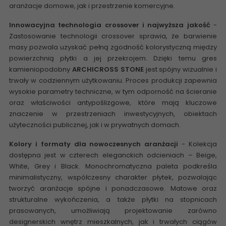
aranżacje domowe, jak i przestrzenie komercyjne.
Innowacyjna technologia crossover i najwyższa jakość
-
Zastosowanie technologii crossover sprawia, że barwienie
masy pozwala uzyskać pełną zgodność kolorystyczną między
powierzchnią płytki a jej przekrojem. Dzięki temu gres
kamieniopodobny
ARCHICROSS STONE
jest spójny wizualnie i
trwały w codziennym użytkowaniu. Proces produkcji zapewnia
wysokie parametry techniczne, w tym odporność na ścieranie
oraz właściwości antypoślizgowe, które mają kluczowe
znaczenie w przestrzeniach inwestycyjnych, obiektach
użyteczności publicznej, jak i w prywatnych domach.
Kolory i formaty dla nowoczesnych aranżacji
- Kolekcja
dostępna jest w czterech eleganckich odcieniach – Beige,
White, Grey i Black. Monochromatyczna paleta podkreśla
minimalistyczny, współczesny charakter płytek, pozwalając
tworzyć aranżacje spójne i ponadczasowe. Matowe oraz
strukturalne wykończenia, a także płytki na stopnicach
prasowanych, umożliwiają projektowanie zarówno
designerskich wnętrz mieszkalnych, jak i trwałych ciągów