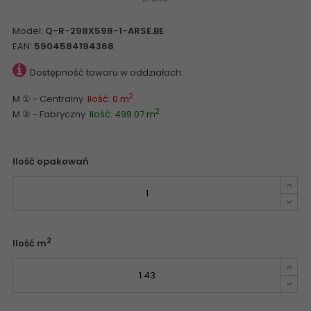
Model:
Q-R-298X598-1-ARSE.BE
EAN:
5904584194368
Dostępność towaru w oddziałach:
2
M ① - Centralny
Ilość: 0 m
2
M ② - Fabryczny
Ilość: 499.07 m
Ilość opakowań
2
Ilość m