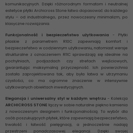
komunikacyjnych. Dzięki różnorodnym formatom i neutralnej
estetyce płytki Archicross Stone łatwo dopasować do każdego
stylu – od industrialnego, przez nowoczesny minimalizm, po
klasyczne rozwiązania.
Funkcjonalność i bezpieczeństwo użytkowania
- Płytki
płaskie z parametrem R10C zapewniają komfort i
bezpieczeństwo w codziennym użytkowaniu, natomiast wersje
strukturalne z oznaczeniem R11C sprawdzają się idealnie na
pochylniach, podjazdach czy strefach wejściowych,
gwarantując maksymalną przyczepność. Ich powierzchnia
została zaprojektowana tak, aby była łatwa w utrzymaniu
czystości, co ma ogromne znaczenie w intensywnie
użytkowanych obiektach inwestycyjnych.
Elegancja i uniwersalny styl w każdym wnętrzu
- Kolekcja
ARCHICROSS STONE
łączy w sobie naturalne piękno kamienia
z nowoczesnym designem i funkcjonalnością. To wybór dla
osób poszukujących płytek, które zapewniają bezpieczeństwo,
trwałość i łatwość pielęgnacji, a jednocześnie nadają
przestrzeni ponadczasowej elegancji. Dzięki swojej