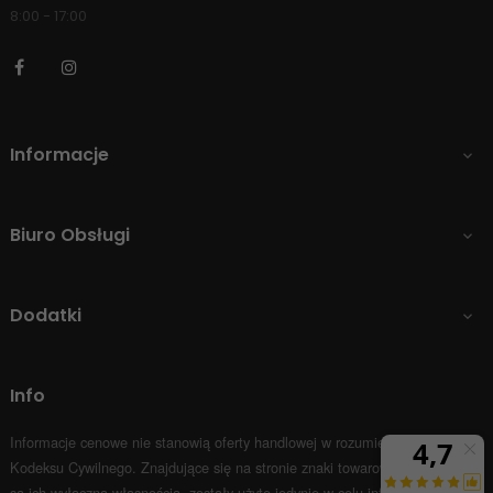
8:00 - 17:00
Facebook
Instagram
Informacje

Biuro Obsługi

Dodatki

Info
Informacje cenowe nie stanowią oferty handlowej w rozumieniu Art.66 par.1
Kodeksu Cywilnego.
Znajdujące się na stronie znaki towarowe i nazwy firm
są ich wyłączną własnością, zostały użyte jedynie w celu informacyjnym.