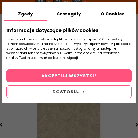
08
21
26
g
m
s
Zgody
Szczegóły
O Cookies
0
Szukaj
Informacje dotyczące plików cookies
Ta witryna korzysta z własnych plików cookie, aby zapewnić Ci najwyższy
poziom doświadczenia na naszej stronie . Wykorzystujemy również pliki cookie
stron trzecich w celu ulepszenia naszych usług, analizy a nastepnie
Strona Główna
Salon / Taras
Paradyż
wyświetlania reklam związanych z Twoimi preferencjami na podstawie
produktu
analizy Twoich zachowań podczas nawigacji.
AKCEPTUJ WSZYSTKIE
DOSTOSUJ