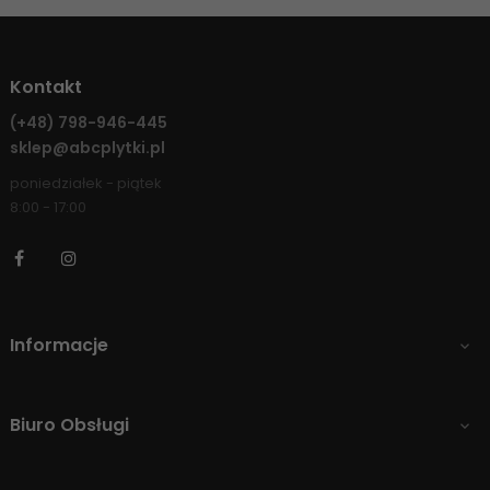
Kontakt
(+48)
798-946-445
sklep@abcplytki.pl
poniedziałek - piątek
8:00 - 17:00
Facebook
Instagram
Informacje

Biuro Obsługi
