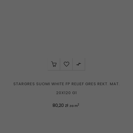

STARGRES SUOMI WHITE FP RELIEF GRES REKT. MAT.
20X120 G1
Cena
80,20 zł
2
za m