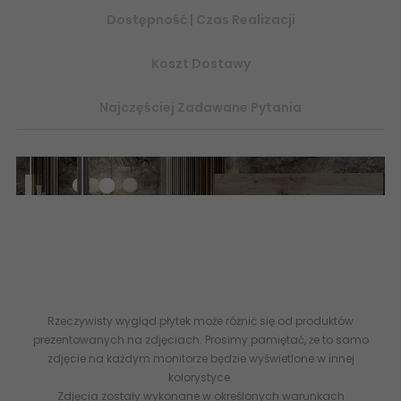
Dostępność | Czas Realizacji
Koszt Dostawy
Najczęściej Zadawane Pytania
BELL ROCK
- Ceramica Bianca - 30x90 - Płytki Ceramiczne
Uniwersalne - Struktura Kamienia - Powierzchnia Błyszcząca -
Kolekcja Uzupełniona płytkami DIVEDRO
30x90
Drewnopodobne
- Kolekcja dostępna w sprzedaży w
sklepie
abcplytki.pl
Rzeczywisty wygląd płytek może różnić się od produktów
prezentowanych na zdjęciach. Prosimy pamiętać, że to samo
zdjęcie na każdym monitorze będzie wyświetlone w innej
kolorystyce.
Zdjęcia zostały wykonane w określonych warunkach