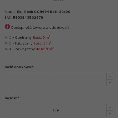
Model:
Bell Rock CCR61-1 Rett. 30x90
EAN:
5903943502479
Dostępność towaru w oddziałach:
2
M ① - Centralny
Ilość: 0 m
2
M ② - Fabryczny
Ilość: 0 m
2
M ③ - Zewnętrzny
Ilość: 0 m
Ilość opakowań
2
Ilość m