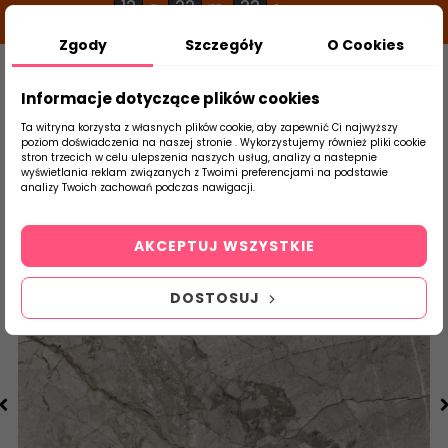
12
22
22
g
m
s
Zgody
Szczegóły
O Cookies
0
Szukaj
Informacje dotyczące plików cookies
Ta witryna korzysta z własnych plików cookie, aby zapewnić Ci najwyższy
poziom doświadczenia na naszej stronie . Wykorzystujemy również pliki cookie
stron trzecich w celu ulepszenia naszych usług, analizy a nastepnie
Strona Główna
Płytki Łazienkowe
Ceram
wyświetlania reklam związanych z Twoimi preferencjami na podstawie
produktu
analizy Twoich zachowań podczas nawigacji.
AKCEPTUJ WSZYSTKIE
DOSTOSUJ