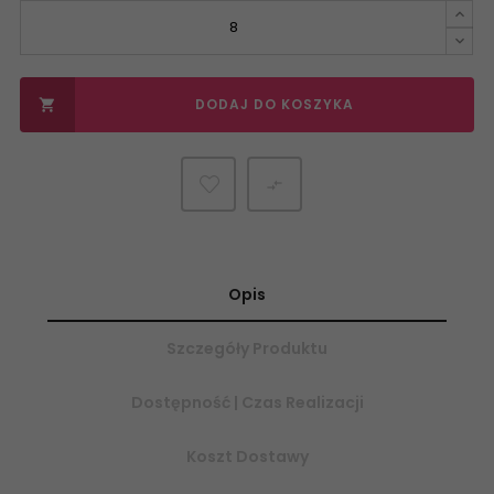
DODAJ DO KOSZYKA


Opis
Szczegóły Produktu
Dostępność | Czas Realizacji
Koszt Dostawy