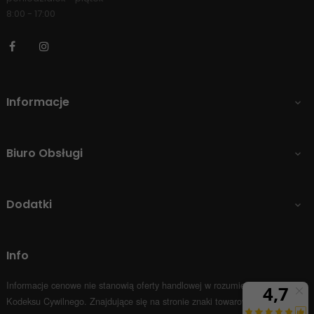
8:00 - 17:00
Facebook
Instagram
Informacje

Biuro Obsługi

Dodatki

Info
Informacje cenowe nie stanowią oferty handlowej w rozumieniu Art.66 par.1
Kodeksu Cywilnego.
Znajdujące się na stronie znaki towarowe i nazwy firm