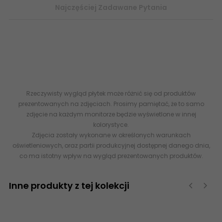
Najczęściej Zadawane Pytania
5902627434501 Płytki Sklep KOŃSKIE Brennero White Hexagon
Płytka Ścienna Rett. 25x75 G1 abcplytki.pl Internetowy Sklep z
Płytkami Rektyfikowane 25x75 tanie płytki flizy kafle
www.abcplytki.pl
Rzeczywisty wygląd płytek może różnić się od produktów
prezentowanych na zdjęciach. Prosimy pamiętać, że to samo
zdjęcie na każdym monitorze będzie wyświetlone w innej
kolorystyce.
Zdjęcia zostały wykonane w określonych warunkach
oświetleniowych, oraz partii produkcyjnej dostępnej danego dnia,
co ma istotny wpływ na wygląd prezentowanych produktów.
Inne produkty z tej kolekcji
‹
›