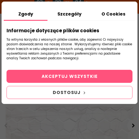
03
20
04
g
m
s
Zgody
Szczegóły
O Cookies
0
Szukaj
Informacje dotyczące plików cookies
Ta witryna korzysta z własnych plików cookie, aby zapewnić Ci najwyższy
poziom doświadczenia na naszej stronie . Wykorzystujemy również pliki cookie
stron trzecich w celu ulepszenia naszych usług, analizy a nastepnie
Strona Główna
Płytki Łazienkowe
Ceram
wyświetlania reklam związanych z Twoimi preferencjami na podstawie
produktu
analizy Twoich zachowań podczas nawigacji.
AKCEPTUJ WSZYSTKIE
DOSTOSUJ