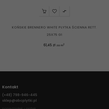

KOŃSKIE BRENNERO WHITE PŁYTKA ŚCIENNA RETT.
25X75 G1
Cena
61,45 zł
2
za m
Kontakt
(+48)
798-946-445
sklep@abcplytki.pl
poniedziałek - piątek