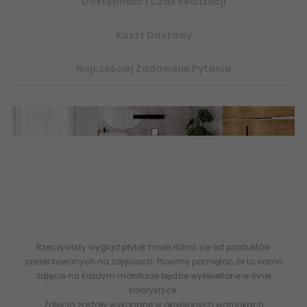
Dostępność | Czas Realizacji
Koszt Dostawy
Najczęściej Zadawane Pytania
Vena Bella - Ceramica Bianca - Kolekcja Kamieniopodobna -
Rozmiar 25x75 - Kolekcja uzupełnione o drewnopodobną
płytkę Carvallo Honey 25x75 oraz listwy o długości 75 cm -
kolekcja dostępna na
stronie
www.abcplytki.pl
- 5902627438875 CERAMICA BIANCA
Carvallo Honey Płytka Ścienna Rett. 25x75 G1
Rzeczywisty wygląd płytek może różnić się od produktów
prezentowanych na zdjęciach. Prosimy pamiętać, że to samo
zdjęcie na każdym monitorze będzie wyświetlone w innej
kolorystyce.
Zdjęcia zostały wykonane w określonych warunkach