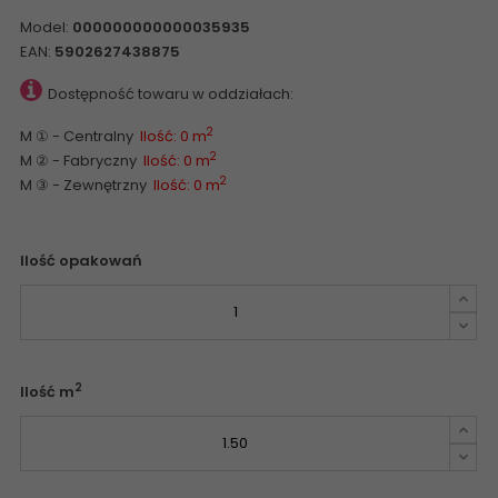
Model:
000000000000035935
EAN:
5902627438875
Dostępność towaru w oddziałach:
2
M ① - Centralny
Ilość: 0 m
2
M ② - Fabryczny
Ilość: 0 m
2
M ③ - Zewnętrzny
Ilość: 0 m
Ilość opakowań
2
Ilość m