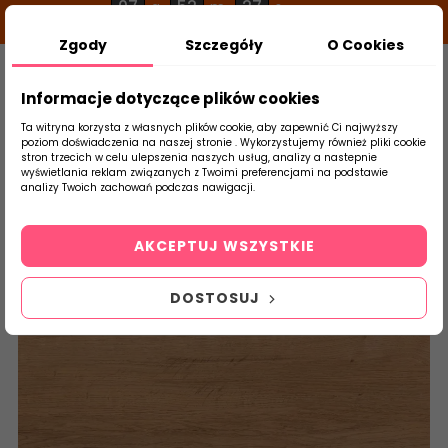
07
52
26
g
m
s
Zgody
Szczegóły
O Cookies
0
Szukaj
Informacje dotyczące plików cookies
Ta witryna korzysta z własnych plików cookie, aby zapewnić Ci najwyższy
poziom doświadczenia na naszej stronie . Wykorzystujemy również pliki cookie
stron trzecich w celu ulepszenia naszych usług, analizy a nastepnie
Strona Główna
Płytki Łazienkowe
Ceram
wyświetlania reklam związanych z Twoimi preferencjami na podstawie
produktu
analizy Twoich zachowań podczas nawigacji.
AKCEPTUJ WSZYSTKIE
DOSTOSUJ