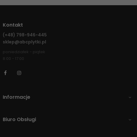
Kontakt
(+48)
798-946-445
sklep@abcplytki.pl
poniedziałek - piątek
8:00 - 17:00
Facebook
Instagram
Informacje

Biuro Obsługi
