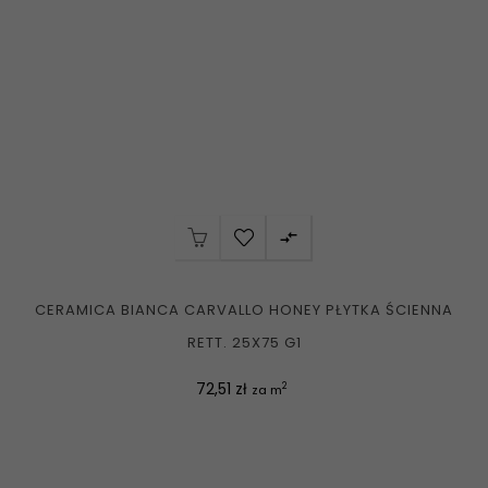

CERAMICA BIANCA CARVALLO HONEY PŁYTKA ŚCIENNA
RETT. 25X75 G1
Cena
72,51 zł
2
za m