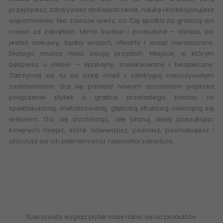
przejdziesz, zdobywasz doświadczenie, naukę i kolekcjonujesz
wspomnienia. Nie zawsze wiesz, co Cię spotka za granicą ani
nawet za zakrętem. Mimo trudów i przeszkód – idziesz, bo
jesteś ciekawy, żądny wrażeń, otwarty i wciąż nienasycony.
Dlatego musisz mieć swoją przystań. Miejsce, w którym
będziesz u siebie – spokojny, zrelaksowany i bezpieczny.
Zatrzymaj się tu na parę chwil i zaintryguj nieoczywistym
zestawieniem. Daj się ponieść nowym doznaniom poprzez
połączenie płytek o grafice przetartego betonu ze
spektakularną, metalizowaną, głęboką strukturą mieniącą się
srebrem. Daj się pochłonąć, ale planuj dalej poszukując
kolejnych miejsc, które odwiedzisz, poznasz, posmakujesz i
otoczysz się ich pięknem oraz niepowtarzalnością.
Internetowy
Sklep z płytkami ceramicznymi, płytki ceramiczne, płytki
łazienkowe, płytki rektyfikowane, flizy, glazura terakota, esklep
płytki
www.abcplytki.pl
- aranżacje dla płytek, projekt łazienki I-
R-298X898-1-COMF.SI PARADYŻ Comfort Place Silver Dekor Rekt.
Połysk 29,8x89,8 G1 5902610523809
Rzeczywisty wygląd płytek może różnić się od produktów