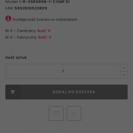
Model:
I-R-298X898-1-COMF.SI
EAN:
5902610523809
Dostępność towaru w oddziałach:
M ① - Centralny
Ilość: 0
M ② - Fabryczny
Ilość: 0
Ilość sztuk
DODAJ DO KOSZYKA

