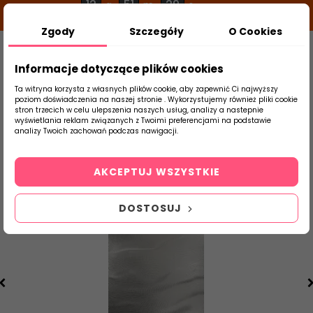
12
51
29
g
m
s
Zgody
Szczegóły
O Cookies
0
Szukaj
Informacje dotyczące plików cookies
Ta witryna korzysta z własnych plików cookie, aby zapewnić Ci najwyższy
poziom doświadczenia na naszej stronie . Wykorzystujemy również pliki cookie
stron trzecich w celu ulepszenia naszych usług, analizy a nastepnie
Strona Główna
Płytki Łazienkowe
Parad
wyświetlania reklam związanych z Twoimi preferencjami na podstawie
produktu
analizy Twoich zachowań podczas nawigacji.
AKCEPTUJ WSZYSTKIE
DOSTOSUJ