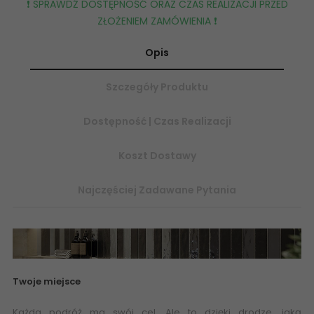
❗️ SPRAWDŹ DOSTĘPNOŚĆ ORAZ CZAS REALIZACJI PRZED
ZŁOŻENIEM ZAMÓWIENIA ❗️
Opis
Szczegóły Produktu
Dostępność | Czas Realizacji
Koszt Dostawy
Najczęściej Zadawane Pytania
Twoje miejsce
Każda podróż ma swój cel. Ale to dzięki drodze, jaką