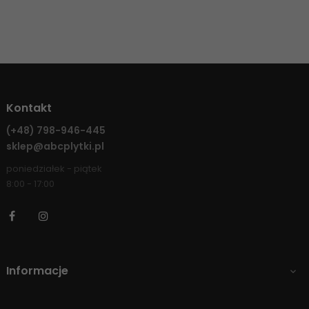
Kontakt
(+48)
798-946-445
sklep@abcplytki.pl
poniedziałek - piątek
8:00 - 17:00
Facebook
Instagram
Informacje
