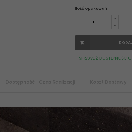
Ilość opakowań
DODA

❗️ SPRAWDŹ DOSTĘPNOŚĆ OR
Dostępność | Czas Realizacji
Koszt Dostawy