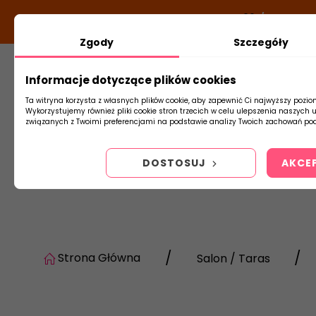
DODATKOWY RABAT Z KODEM:
NEWLOOK26
/
TUBADZI
Zgody
Szczegóły
Informacje dotyczące plików cookies
Płytki
Arm
Ta witryna korzysta z własnych plików cookie, aby zapewnić Ci najwyższy pozio
Wykorzystujemy również pliki cookie stron trzecich w celu ulepszenia naszych 
związanych z Twoimi preferencjami na podstawie analizy Twoich zachowań pod
DOSTOSUJ
AKCE
Strona Główna
Salon / Taras