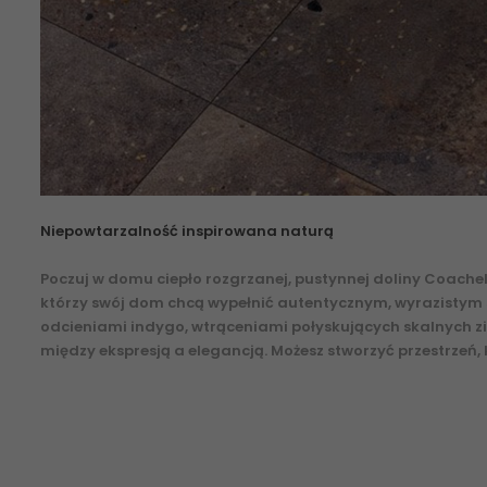
Niepowtarzalność inspirowana naturą
Poczuj w domu ciepło rozgrzanej, pustynnej doliny Coach
którzy swój dom chcą wypełnić autentycznym, wyrazistym s
odcieniami indygo, wtrąceniami połyskujących skalnych zi
między ekspresją a elegancją. Możesz stworzyć przestrzeń
ceramiczne gresowe uniwersalne 60x120 oraz 60x60 o wzo
DESE.BE---8