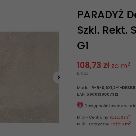
PARADYŻ De
Szkl. Rekt. 
G1
108,73 zł
2
za m
Brutto
Model:
R-R-0,6X1,2-1-DESE.
EAN:
5900139007312
Dostępność towaru w odd
2
M ① - Centralny
Ilość: 0 m
2
M ② - Fabryczny
Ilość: 0 m