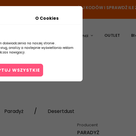
N
- DODAJ PRODUKT DO KOSZYKA, UŻYJ KODÓW I SPRAWDŹ IL
O Cookies
OUTLET
Bl
atura
Ceramika
Producenci
m doświadczenia na naszej stronie .
usług, analizy a nastepnie wyświetlania reklam
czas nawigacji.
PTUJ WSZYSTKIE
Kontakt
Paradyż
Desertdust
Producent
PARADYŻ