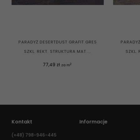
PARADYŻ DESERTDUST GRAFIT GRES
PARADYŻ
SZKL. REKT. STRUKTURA MAT....
SZKL. 
Cena
77,49 zł
2
za m
Kontakt
Informacje
(+48)
798-946-445