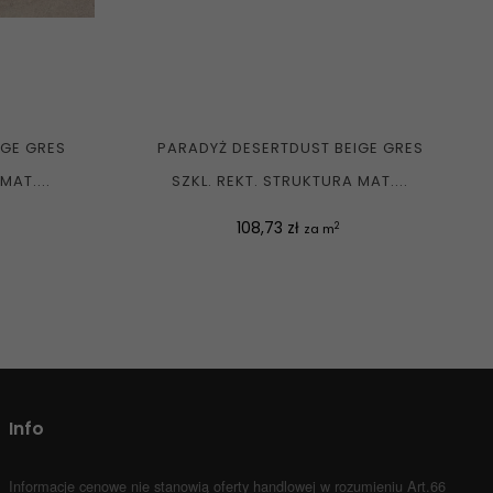
IGE GRES
PARADYŻ DESERTDUST BEIGE GRES
MAT....
SZKL. REKT. STRUKTURA MAT....
Cena
108,73 zł
2
za m
Info
Informacje cenowe nie stanowią oferty handlowej w rozumieniu Art.66