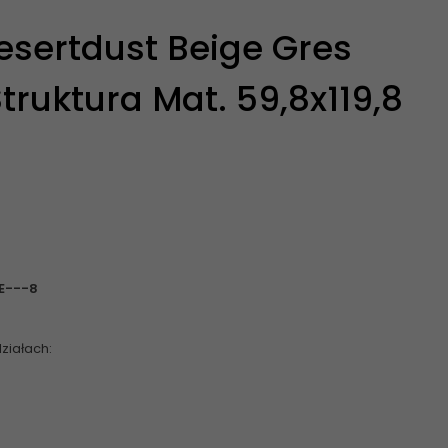
sertdust Beige Gres
Struktura Mat. 59,8x119,8
BE---8
ziałach: