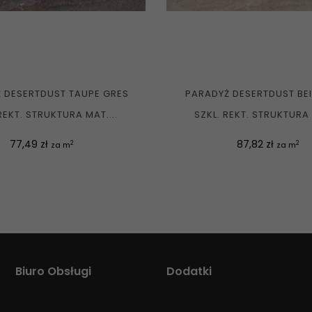
 DESERTDUST TAUPE GRES
PARADYŻ DESERTDUST BE
REKT. STRUKTURA MAT....
SZKL. REKT. STRUKTURA 
Cena
Cena
77,49 zł
87,82 zł
2
2
za m
za m
Biuro Obsługi
Dodatki