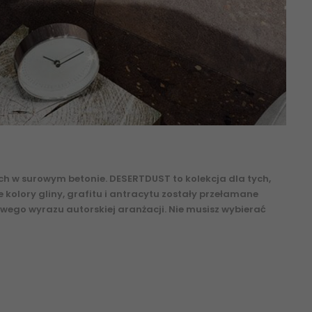
h w surowym betonie. DESERTDUST to kolekcja dla tych,
olory gliny, grafitu i antracytu zostały przełamane
wego wyrazu autorskiej aranżacji. Nie musisz wybierać
micznymi, esklep, esklep ceramika paradyż, płytki
ekt. Struktura Mat. 59,8x119,8 60x120 R-R-0,6X1,2-1-