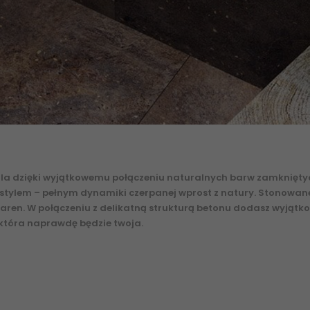
ella dzięki wyjątkowemu połączeniu naturalnych barw zamkniętyc
tylem – pełnym dynamiki czerpanej wprost z natury. Stonowane k
aren. W połączeniu z delikatną strukturą betonu dodasz wyjątko
, która naprawdę będzie twoja.
Internetowy sklep z płytkami cera
rze
lastryko
.
5900139007312 PARADYŻ Desertdust Beige Gres Szkl. R