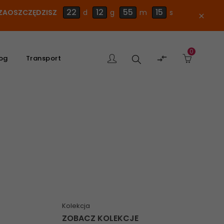
22
12
55
14
E ZAOSZCZĘDZISZ
d
g
m
s
close
0
Szukaj

og
Transport
produktu
Kolekcja
ZOBACZ KOLEKCJE