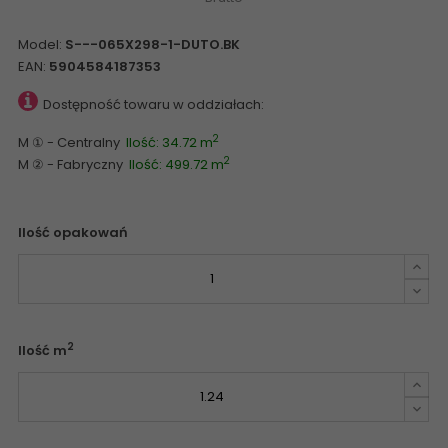
Model:
S---065X298-1-DUTO.BK
EAN:
5904584187353
Dostępność towaru w oddziałach:
2
M ① - Centralny
Ilość: 34.72 m
2
M ② - Fabryczny
Ilość: 499.72 m
Ilość opakowań
2
Ilość m