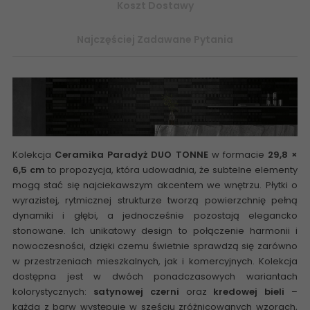
Koszt Dostawy
Najczęściej Zadawane Pytania
Kolekcja
Ceramika Paradyż DUO TONNE
w formacie
29,8 ×
6,5 cm
to propozycja, która udowadnia, że subtelne elementy
mogą stać się najciekawszym akcentem we wnętrzu. Płytki o
wyrazistej, rytmicznej strukturze tworzą powierzchnię pełną
dynamiki i głębi, a jednocześnie pozostają elegancko
stonowane. Ich unikatowy design to połączenie harmonii i
nowoczesności, dzięki czemu świetnie sprawdzą się zarówno
w przestrzeniach mieszkalnych, jak i komercyjnych. Kolekcja
dostępna jest w dwóch ponadczasowych wariantach
kolorystycznych:
satynowej czerni
oraz
kredowej bieli
–
każda z barw występuje w sześciu zróżnicowanych wzorach,