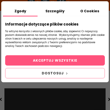
13
25
44
g
m
s
Zgody
Szczegóły
O Cookies
0
Szukaj
Informacje dotyczące plików cookies
Ta witryna korzysta z własnych plików cookie, aby zapewnić Ci najwyższy
poziom doświadczenia na naszej stronie . Wykorzystujemy również pliki cookie
stron trzecich w celu ulepszenia naszych usług, analizy a nastepnie
Strona Główna
Płytki Łazienkowe
Parad
wyświetlania reklam związanych z Twoimi preferencjami na podstawie
produktu
analizy Twoich zachowań podczas nawigacji.
AKCEPTUJ WSZYSTKIE
DOSTOSUJ