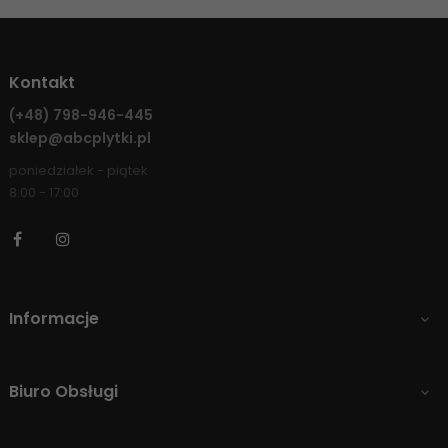
Kontakt
(+48)
798-946-445
sklep@abcplytki.pl
poniedziałek - piątek
8:00 - 17:00
Facebook
Instagram
Informacje

Biuro Obsługi
