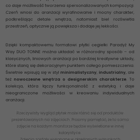
co daje możliwość tworzenia spersonalizowanych kompozycji.
Czerń wnosi do aranżacji wyrafinowanie i mocny charakter,
podkreślając detale wnętrza, natomiast biel rozświetla
przestrzeń, optycznie ją powiększa i dodaje jej lekkości.
Dzięki kompaktowemu formatowi
płytki cegiełki
Paradyż My
Way DUO TONNE
można układać w różnorodny sposób – od
klasycznych, liniowych aranżacji po bardziej kreatywne układy,
które staną się dekoracyjnym punktem całego pomieszczenia.
Świetnie wpisują się w styl
minimalistyczny
,
industrialny
, ale
też
nowoczesne wnętrza o designerskim charakterze
. To
kolekcja, która łączy funkcjonalność z estetyką i daje
nieograniczone możliwości w kreowaniu indywidualnych
aranżacji.
Rzeczywisty wygląd płytek może różnić się od produktów
prezentowanych na zdjęciach. Prosimy pamiętać, że to samo
zdjęcie na każdym monitorze będzie wyświetlone w innej
kolorystyce.
Zdjęcia zostały wykonane w określonych warunkach