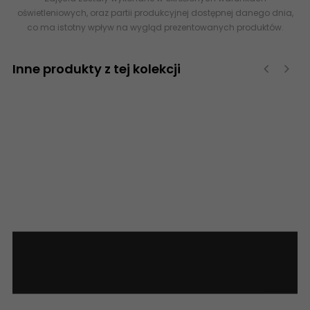
oświetleniowych, oraz partii produkcyjnej dostępnej danego dnia,
co ma istotny wpływ na wygląd prezentowanych produktów.
Inne produkty z tej kolekcji
‹
›