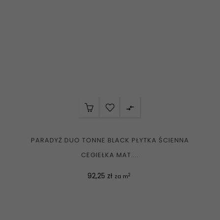

PARADYŻ DUO TONNE BLACK PŁYTKA ŚCIENNA
CEGIEŁKA MAT....
Cena
92,25 zł
2
za m