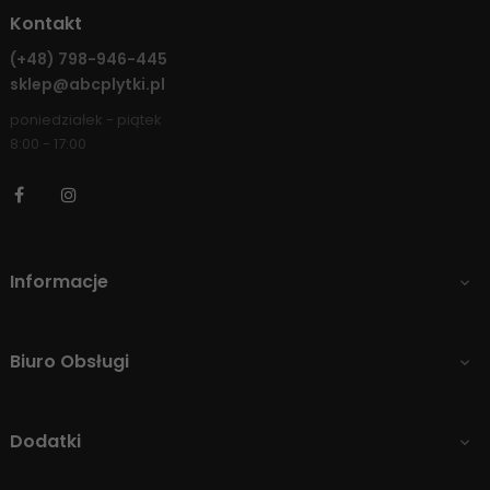
Kontakt
(+48)
798-946-445
sklep@abcplytki.pl
poniedziałek - piątek
8:00 - 17:00
Facebook
Instagram
Informacje

Biuro Obsługi

Dodatki
