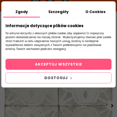
07
18
11
g
m
s
Zgody
Szczegóły
O Cookies
0
Szukaj
Informacje dotyczące plików cookies
Ta witryna korzysta z własnych plików cookie, aby zapewnić Ci najwyższy
poziom doświadczenia na naszej stronie . Wykorzystujemy również pliki cookie
stron trzecich w celu ulepszenia naszych usług, analizy a nastepnie
Strona Główna
Salon / Taras
Peronda
wyświetlania reklam związanych z Twoimi preferencjami na podstawie
produktu
analizy Twoich zachowań podczas nawigacji.
AKCEPTUJ WSZYSTKIE
DOSTOSUJ