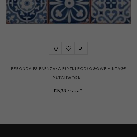

PERONDA FS FAENZA-A PŁYTKI PODŁOGOWE VINTAGE
PATCHWORK...
Cena
125,38 zł
2
za m