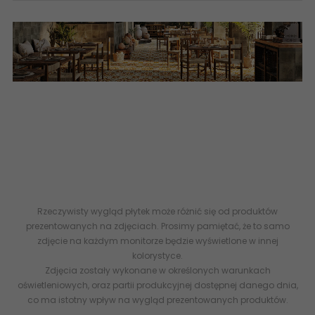
Internetowy Sklep z płytkami Ceramicznymi Online 24
- Płytki
Flizy glazura terakota
Gres
płytki ścienne i
podłogowe
PERONDA
PATCHWORK
Patchworkowe
wzorzyste
płytk
ozdobne
patchworki Hiszpańskie
z Hiszpanii Salon i Taras
płytki
do salonu
- PERONDA FS Barna Gracja Płytka Podłogowa
Vintage Patchwork 45x45 kolorowe płytki podłogowe
hiszpańskie
Rzeczywisty wygląd płytek może różnić się od produktów
prezentowanych na zdjęciach. Prosimy pamiętać, że to samo
zdjęcie na każdym monitorze będzie wyświetlone w innej
kolorystyce.
Zdjęcia zostały wykonane w określonych warunkach
oświetleniowych, oraz partii produkcyjnej dostępnej danego dnia,
co ma istotny wpływ na wygląd prezentowanych produktów.