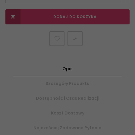
DODAJ DO KOSZYKA


Opis
Szczegóły Produktu
Dostępność | Czas Realizacji
Koszt Dostawy
Najczęściej Zadawane Pytania