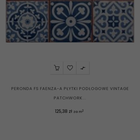

PERONDA FS FAENZA-A PŁYTKI PODŁOGOWE VINTAGE
PATCHWORK...
Cena
125,38 zł
2
za m