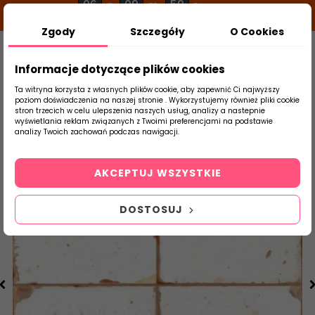
06
09
58
g
m
s
Zgody
Szczegóły
O Cookies
0
Szukaj
Informacje dotyczące plików cookies
Ta witryna korzysta z własnych plików cookie, aby zapewnić Ci najwyższy
poziom doświadczenia na naszej stronie . Wykorzystujemy również pliki cookie
stron trzecich w celu ulepszenia naszych usług, analizy a nastepnie
Strona Główna
Salon / Taras
Peronda
wyświetlania reklam związanych z Twoimi preferencjami na podstawie
produktu
analizy Twoich zachowań podczas nawigacji.
AKCEPTUJ WSZYSTKIE
DOSTOSUJ