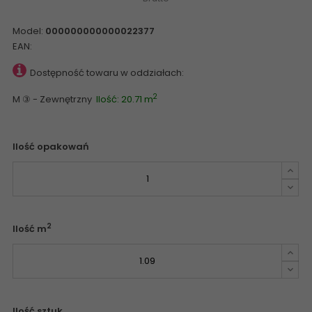
Model:
000000000000022377
EAN:
Dostępność towaru w oddziałach:
2
M ③ - Zewnętrzny
Ilość: 20.71 m
Ilość opakowań
2
Ilość m
Ilość sztuk