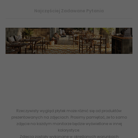
Najczęściej Zadawane Pytania
Internetowy Sklep z płytkami Ceramicznymi Online 24
- Płytki
Flizy glazura terakota
Gres
płytki ścienne i
podłogowe
PERONDA
PATCHWORK
Patchworkowe
wzorzyste
płytk
ozdobne
patchworki Hiszpańskie
z Hiszpanii Salon i Taras
płytki
do salonu
- PERONDA FS Barna Gracja Płytka Podłogowa
Vintage Patchwork 45x45 kolorowe płytki podłogowe
hiszpańskie
Rzeczywisty wygląd płytek może różnić się od produktów
prezentowanych na zdjęciach. Prosimy pamiętać, że to samo
zdjęcie na każdym monitorze będzie wyświetlone w innej
kolorystyce.
Zdjęcia zostały wykonane w określonych warunkach