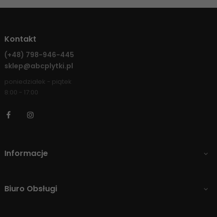
Kontakt
(+48)
798-946-445
sklep@abcplytki.pl
poniedziałek - piątek
8:00 - 17:00
Facebook
Instagram
Informacje

Biuro Obsługi
