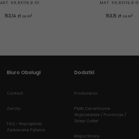
MAT. 59,8X119,8 G1
MAT. 59,8X119,8 G
Cena
Cena
153,14 zł
153,15 zł
2
2
za m
za m
Biuro Obsługi
Dodatki
Contact
Producenci
Zwroty
Płytki Ceramiczne
Wyprzedaże / Promocje /
Sklep Outlet
FAQ - Najczęściej
Zadawane Pytania
Mapa Strony