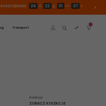
24
22
51
36
E ZAOSZCZĘDZISZ
d
g
m
s
close
0
Szukaj

og
Transport
produktu
Kolekcja
ZOBACZ KOLEKCJE