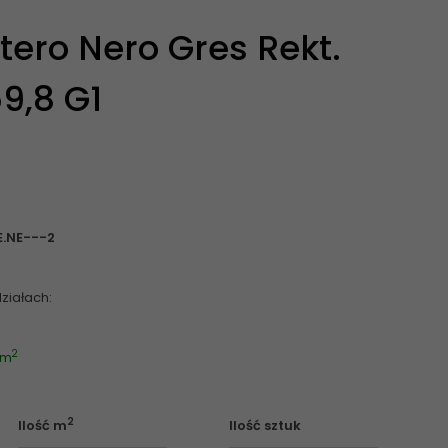
tero Nero Gres Rekt.
9,8 G1
.NE---2
ziałach:
2
 m
2
Ilość m
Ilość sztuk