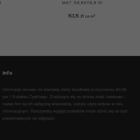
1
MAT. 59,8X119,8 G1
Cena
153,15 zł
2
za m
Info
Informacje cenowe nie stanowią oferty handlowej w rozumieniu Art.66
par.1 Kodeksu Cywilnego.
Znajdujące się na stronie znaki towarowe i
nazwy firm są ich wyłączną własnością, zostały użyte jedynie w celu
informacyjnym.
Rzeczywisty wygląd produktów może różnić się od tych
prezentowanych na zdjęciach.