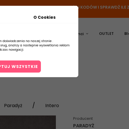
- DODAJ PRODUKT DO KOSZYKA, UŻYJ KODÓW I SPRAWDŹ IL
O Cookies
OUTLET
Bl
atura
Ceramika
Producenci
m doświadczenia na naszej stronie .
usług, analizy a nastepnie wyświetlania reklam
czas nawigacji.
PTUJ WSZYSTKIE
Kontakt
Paradyż
Intero
Producent
PARADYŻ