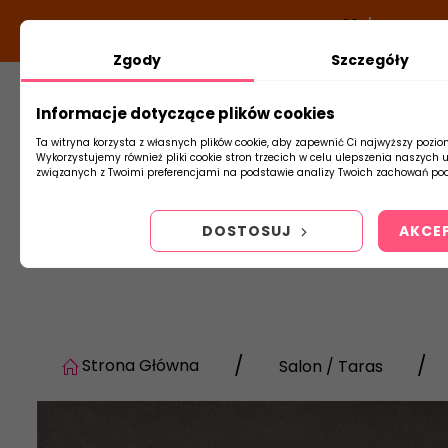
DODATKOWY RABAT Z KODEM:
NEWLOOK26
/
TUBADZIN
Zgody
Szczegóły
Informacje dotyczące plików cookies
Płytki
Arm
Ta witryna korzysta z własnych plików cookie, aby zapewnić Ci najwyższy pozio
Wykorzystujemy również pliki cookie stron trzecich w celu ulepszenia naszych 
związanych z Twoimi preferencjami na podstawie analizy Twoich zachowań pod
DOSTOSUJ
AKCE
Strona Główna
Salon / Taras