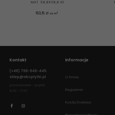
MAT. 59,8X119,8 G1
Cena
153,15 zł
2
za m
Kontakt
Informacje
(+48)
798-946-445
sklep@abcplytki.pl
O Firmie
poniedziałek - piątek
Regulamin
8:00 - 17:00
Koszty Dostawy
Facebook
Instagram
Procedura Odbioru