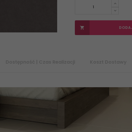
DODA

Dostępność | Czas Realizacji
Koszt Dostawy