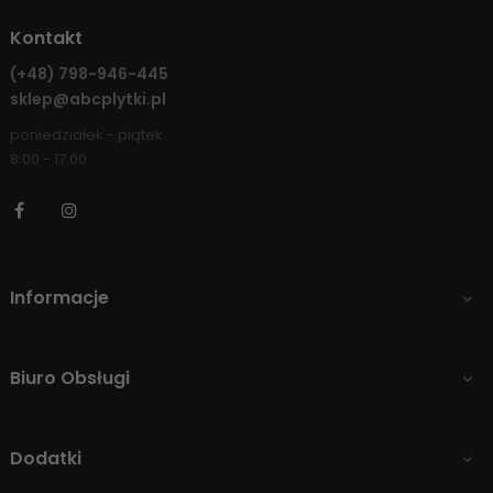
Kontakt
(+48)
798-946-445
sklep@abcplytki.pl
poniedziałek - piątek
8:00 - 17:00
Facebook
Instagram
Informacje

Biuro Obsługi

Dodatki
