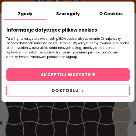
04
15
00
g
m
s
Zgody
Szczegóły
O Cookies
0
Szukaj
Informacje dotyczące plików cookies
Ta witryna korzysta z własnych plików cookie, aby zapewnić Ci najwyższy
poziom doświadczenia na naszej stronie . Wykorzystujemy również pliki cookie
stron trzecich w celu ulepszenia naszych usług, analizy a nastepnie
Strona Główna
Salon / Taras
Paradyż
wyświetlania reklam związanych z Twoimi preferencjami na podstawie
produktu
analizy Twoich zachowań podczas nawigacji.
AKCEPTUJ WSZYSTKIE
DOSTOSUJ