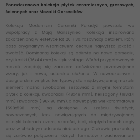
Ponadczasowa kolekcja płytek ceramicznych, gresowych,
ściennych oraz Mozaiki Gorsecików
Kolekcja Modernizm Ceramiki Paradyż powstała we
współpracy z Mają Ganszyniec. Kolekcja inspirowana
zakorzenioną w estetyce lat 20. i 30. fascynacji detalem, który
poza oryginalnym wzornictwem cechuje najwyższa jakość i
trwałość. Dominantą kolekcji są odkryte na nowo gorseciki,
czyli kostki (36x44 mm) w stylu vintage. Wśród przygotowanych
mozaik znajdują się zarazem odświeżone przedwojenne
wzory, jak i nowe, autorskie ułożenia. W nowoczesnym i
designerskim wnętrzu ten typowy dla międzywojennej mozaiki
element można swobodnie zestawiać z innymi formatami
płytek z kolekcji. Kwadraciki (48x48 mm), heksagony (198x171
mm) i kwadraty (198x198 mm), a nawet płytki wielkoformatowe
(598x598 mm) są dostępne w sześciu świeżych,
nowoczesnych, lecz nawiązujących do międzywojennej
estetyki kolorach: czerni, szarości, bieli, ciepłych tonach cegły
oraz w chłodnym odcieniu niebieskiego. Ciekawie prezentują
się zarówno połączenia różnych formatów z zachowaniem