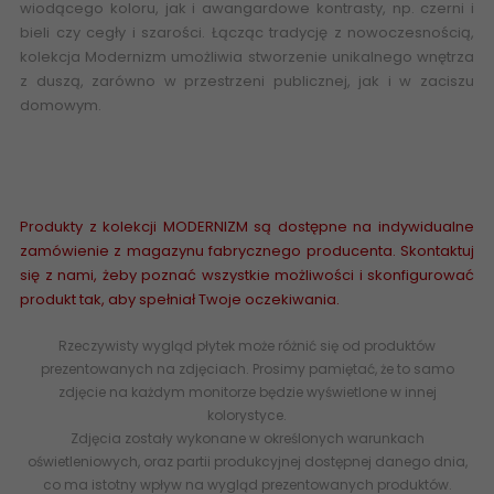
wiodącego koloru, jak i awangardowe kontrasty, np. czerni i
bieli czy cegły i szarości. Łącząc tradycję z nowoczesnością,
kolekcja Modernizm umożliwia stworzenie unikalnego wnętrza
z duszą, zarówno w przestrzeni publicznej, jak i w zaciszu
domowym.
Cała kolekcja płytek gorsecików gresu oraz
mozaiki dostępna w sprzedaży w sklepie
www.abcplytki.plM-P-
309X309-1-MODM.NEMXA PARADYŻ Modernizm Nero Mozaika
Prasowana Mix A Mat. K.3,6x4,4 30,86x30,86 5900144099890
Produkty z kolekcji MODERNIZM są dostępne na indywidualne
zamówienie z magazynu fabrycznego producenta. Skontaktuj
się z nami, żeby poznać wszystkie możliwości i skonfigurować
produkt tak, aby spełniał Twoje oczekiwania.
Rzeczywisty wygląd płytek może różnić się od produktów
prezentowanych na zdjęciach. Prosimy pamiętać, że to samo
zdjęcie na każdym monitorze będzie wyświetlone w innej
kolorystyce.
Zdjęcia zostały wykonane w określonych warunkach
oświetleniowych, oraz partii produkcyjnej dostępnej danego dnia,
co ma istotny wpływ na wygląd prezentowanych produktów.