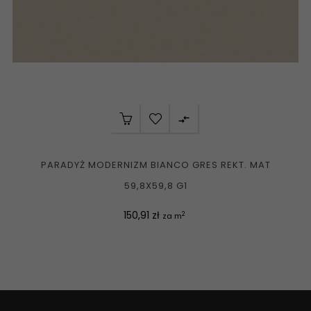

PARADYŻ MODERNIZM BIANCO GRES REKT. MAT
59,8X59,8 G1
Cena
150,91 zł
2
za m