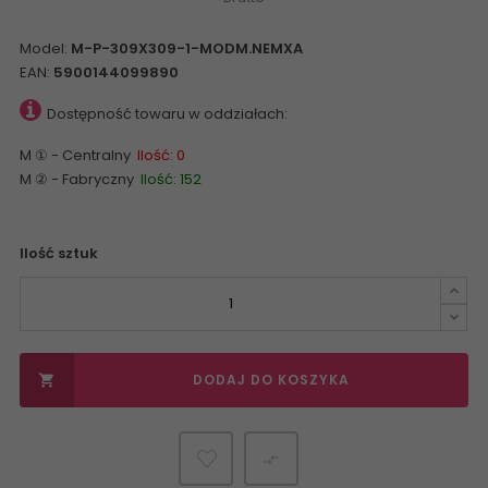
Model:
M-P-309X309-1-MODM.NEMXA
EAN:
5900144099890
Dostępność towaru w oddziałach:
M ① - Centralny
Ilość: 0
M ② - Fabryczny
Ilość: 152
Ilość sztuk
DODAJ DO KOSZYKA

