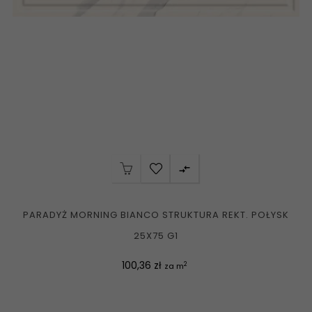

PARADYŻ MORNING BIANCO STRUKTURA REKT. POŁYSK
25X75 G1
Cena
100,36 zł
2
za m