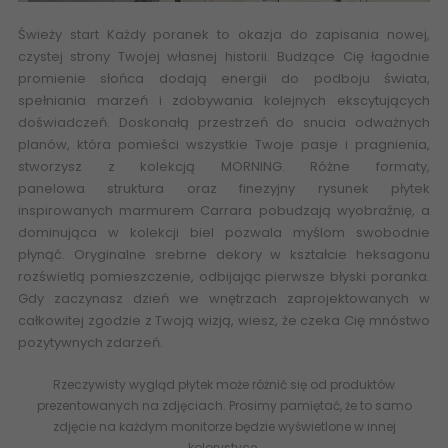
Świeży start Każdy poranek to okazja do zapisania nowej,
czystej strony Twojej własnej historii. Budzące Cię łagodnie
promienie słońca dodają energii do podboju świata,
spełniania marzeń i zdobywania kolejnych ekscytujących
doświadczeń. Doskonałą przestrzeń do snucia odważnych
planów, która pomieści wszystkie Twoje pasje i pragnienia,
stworzysz z kolekcją MORNING. Różne formaty,
panelowa
struktura
oraz finezyjny rysunek płytek
inspirowanych
marmurem Carrara
pobudzają wyobraźnię, a
dominująca w kolekcji biel pozwala myślom swobodnie
płynąć. Oryginalne srebrne dekory w kształcie heksagonu
rozświetlą pomieszczenie, odbijając pierwsze błyski poranka.
Gdy zaczynasz dzień we wnętrzach zaprojektowanych w
całkowitej zgodzie z Twoją wizją, wiesz, że czeka Cię mnóstwo
pozytywnych zdarzeń.
Rzeczywisty wygląd płytek może różnić się od produktów
prezentowanych na zdjęciach. Prosimy pamiętać, że to samo
zdjęcie na każdym monitorze będzie wyświetlone w innej
kolorystyce.