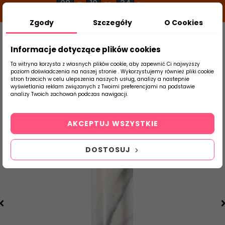
08
10
34
g
m
s
Zgody
Szczegóły
O Cookies
0
Szukaj
Informacje dotyczące plików cookies
Ta witryna korzysta z własnych plików cookie, aby zapewnić Ci najwyższy
poziom doświadczenia na naszej stronie . Wykorzystujemy również pliki cookie
stron trzecich w celu ulepszenia naszych usług, analizy a nastepnie
Strona Główna
Płytki Łazienkowe
Parad
wyświetlania reklam związanych z Twoimi preferencjami na podstawie
produktu
analizy Twoich zachowań podczas nawigacji.
AKCEPTUJ WSZYSTKIE
DOSTOSUJ