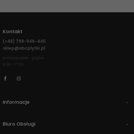
Kontakt
(+48)
798-946-445
sklep@abcplytki.pl
poniedziałek - piątek
8:00 - 17:00
Facebook
Instagram
Informacje

Biuro Obsługi
