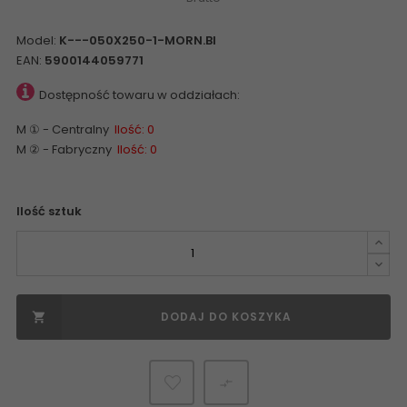
Model:
K---050X250-1-MORN.BI
EAN:
5900144059771
Dostępność towaru w oddziałach:
M ① - Centralny
Ilość: 0
M ② - Fabryczny
Ilość: 0
Ilość sztuk
DODAJ DO KOSZYKA

