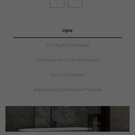

Opis
Szczegóły Produktu
Dostępność | Czas Realizacji
Koszt Dostawy
Najczęściej Zadawane Pytania