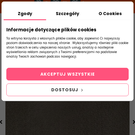
10
29
05
g
m
s
Zgody
Szczegóły
O Cookies
0
Szukaj
Informacje dotyczące plików cookies
Ta witryna korzysta z własnych plików cookie, aby zapewnić Ci najwyższy
poziom doświadczenia na naszej stronie . Wykorzystujemy również pliki cookie
stron trzecich w celu ulepszenia naszych usług, analizy a nastepnie
Strona Główna
Płytki Łazienkowe
Parad
wyświetlania reklam związanych z Twoimi preferencjami na podstawie
produktu
analizy Twoich zachowań podczas nawigacji.
AKCEPTUJ WSZYSTKIE
DOSTOSUJ