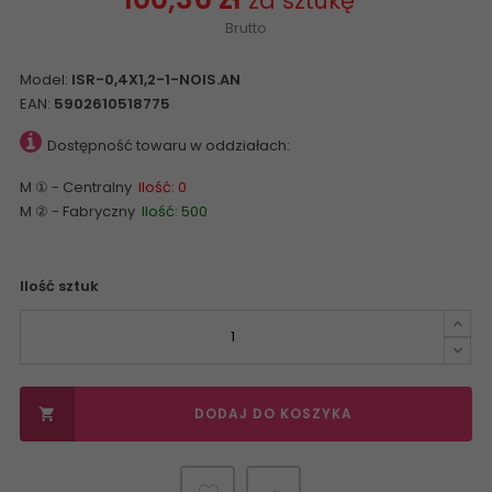
za sztukę
Brutto
Model:
ISR-0,4X1,2-1-NOIS.AN
EAN:
5902610518775
Dostępność towaru w oddziałach:
M ① - Centralny
Ilość: 0
M ② - Fabryczny
Ilość: 500
Ilość sztuk
DODAJ DO KOSZYKA
