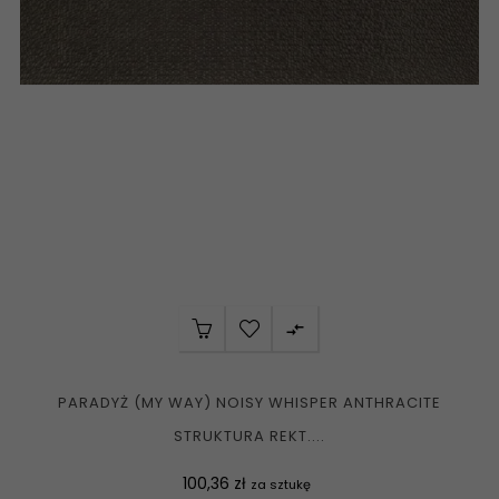

PARADYŻ (MY WAY) NOISY WHISPER ANTHRACITE
STRUKTURA REKT....
Cena
100,36 zł
za sztukę