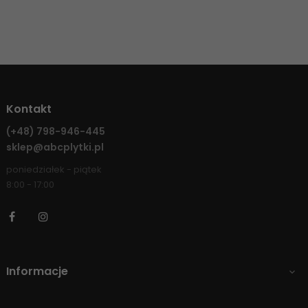
Kontakt
(+48)
798-946-445
sklep@abcplytki.pl
poniedziałek - piątek
8:00 - 17:00
Facebook
Instagram
Informacje
