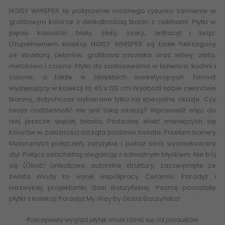
NOISY WHISPER to połączenie mocnego rysunku kamienia w
grafitowym kolorze z delikatnością tkanin z cekinami. Płytki w
pięciu kolorach: biały, złoty, szary, antracyt i brąz.
Uzupełnieniem kolekcji NOISY WHISPER są białe heksagony
ze
strukturą
cekinów, grafitowa mozaika oraz listwy: złota,
metalowa i czarna. Płytki do zastosowania w łazience, kuchni i
salonie, a także w obiektach inwestycyjnych. Format
występujący w kolekcji to 40 x 120 cm.Wyobraź sobie cekinowe
tkaniny, dotychczas wybierane tylko na specjalne okazje. Czy
twoja codzienność nie jest taką okazją? Wprowadź więc do
niej jeszcze więcej blasku. Podziwiaj efekt mieniących się
kolorów w zależności od kąta padania światła. Przełam bariery
klasycznych połączeń, zaryzykuj i pokaż swój wysmakowany
styl. Połącz szlachetną elegancję z odważnym błyskiem. Nie bój
się (l)śnić! Unikatowe, autorskie struktury, zaczerpnięte ze
świata mody to wynik współpracy Ceramiki Paradyż i
niezwykłej projektantki Gosi Baczyńskiej. Poznaj pozostałe
płytki z kolekcji
Paradyż My Way by Gosia Baczyńska
!
Rzeczywisty wygląd płytek może różnić się od produktów