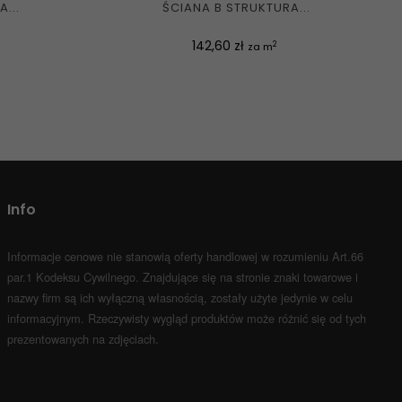
...
ŚCIANA B STRUKTURA...
Cena
142,60 zł
2
za m
Info
Informacje cenowe nie stanowią oferty handlowej w rozumieniu Art.66
par.1 Kodeksu Cywilnego.
Znajdujące się na stronie znaki towarowe i
nazwy firm są ich wyłączną własnością, zostały użyte jedynie w celu
informacyjnym.
Rzeczywisty wygląd produktów może różnić się od tych
prezentowanych na zdjęciach.