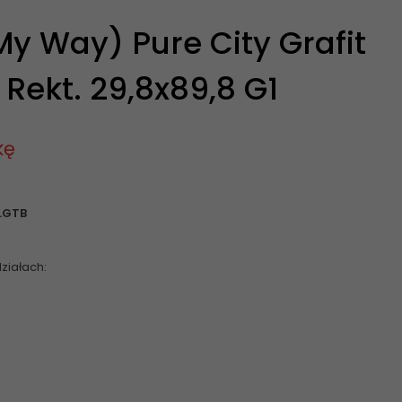
y Way) Pure City Grafit
 Rekt. 29,8x89,8 G1
kę
.GTB
ziałach: