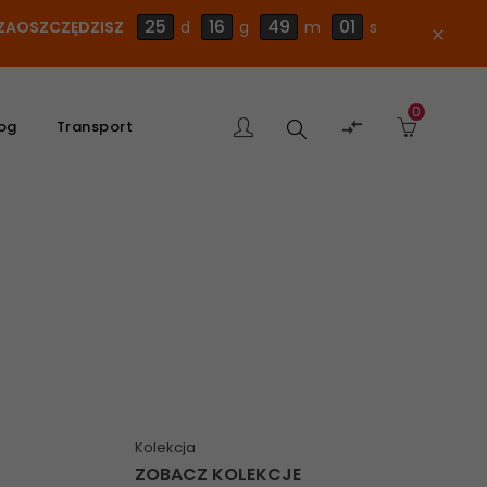
25
16
49
00
E ZAOSZCZĘDZISZ
d
g
m
s
close
0
Szukaj

og
Transport
produktu
Kolekcja
ZOBACZ KOLEKCJE