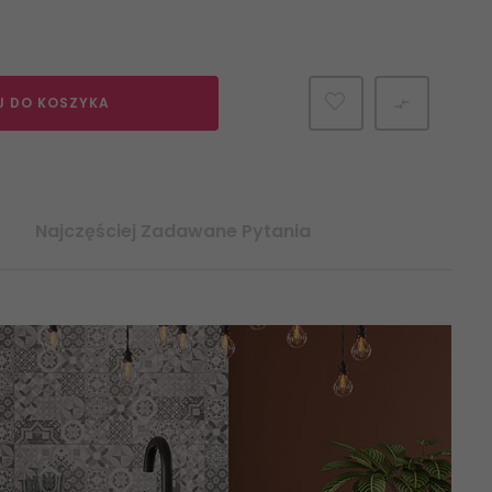
J DO KOSZYKA

Najczęściej Zadawane Pytania