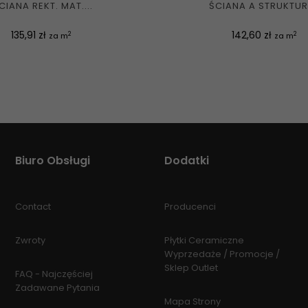
CIANA REKT. MAT....
ŚCIANA A STRUKTURA
Cena
Cena
135,91 zł
142,60 zł
2
2
za m
za m
Biuro Obsługi
Dodatki
Contact
Producenci
Zwroty
Płytki Ceramiczne
Wyprzedaże / Promocje /
Sklep Outlet
FAQ - Najczęściej
Zadawane Pytania
Mapa Strony