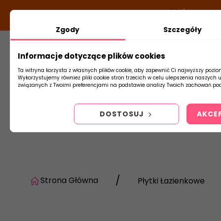
DODATKOWY RABAT Z KODEM:
NEWLOOK26
/
TUBADZIN
Zgody
Szczegóły
Informacje dotyczące plików cookies
Płytki
Arm
Ta witryna korzysta z własnych plików cookie, aby zapewnić Ci najwyższy pozio
Wykorzystujemy również pliki cookie stron trzecich w celu ulepszenia naszych 
związanych z Twoimi preferencjami na podstawie analizy Twoich zachowań pod
DOSTOSUJ
AKCE
Strona Główna
Płytki Łazienkowe