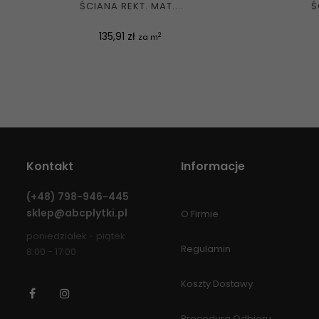
ŚCIANA REKT. MAT....
Ś
Cena
135,91 zł
2
za m
Kontakt
Informacje
(+48)
798-946-445
sklep@abcplytki.pl
O Firmie
poniedziałek - piątek
Regulamin
8:00 - 17:00
Koszty Dostawy
Facebook
Instagram
Procedura Odbioru