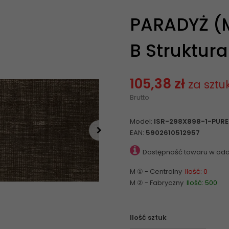
PARADYŻ (M
B Struktura
105,38 zł
za sztu
Brutto
Model:
ISR-298X898-1-PURE
EAN:
5902610512957
Dostępność towaru w odd
M ① - Centralny
Ilość: 0
M ② - Fabryczny
Ilość: 500
Ilość sztuk