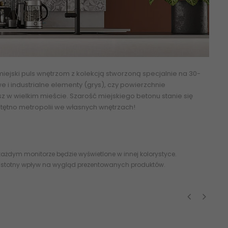
ejski puls wnętrzom z kolekcją stworzoną specjalnie na 30-
we i industrialne elementy (grys), czy powierzchnie
z w wielkim mieście. Szarość miejskiego betonu stanie się
 tętno metropolii we własnych wnętrzach!
ażdym monitorze będzie wyświetlone w innej kolorystyce.
 istotny wpływ na wygląd prezentowanych produktów.
‹
›