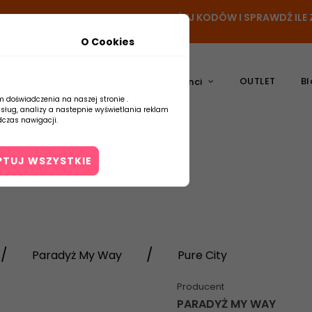
- DODAJ PRODUKT DO KOSZYKA, UŻYJ KODÓW I SPRAWDŹ IL
O Cookies
OUTLET
Bl
atura
Ceramika
Producenci
m doświadczenia na naszej stronie .
usług, analizy a nastepnie wyświetlania reklam
czas nawigacji.
PTUJ WSZYSTKIE
Kontakt
Paradyż My Way
Pure City
Producent
PARADYŻ MY WAY