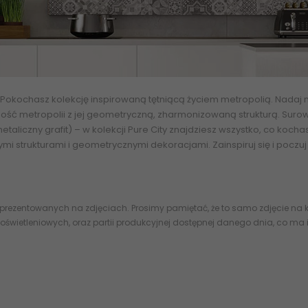
kochasz kolekcję inspirowaną tętniącą życiem metropolią. Nadaj mi
alność metropolii z jej geometryczną, zharmonizowaną
strukturą
. Suro
aliczny grafit) – w kolekcji
Pure City
znajdziesz wszystko, co kochas
i strukturami i geometrycznymi dekoracjami. Zainspiruj się i poczuj
 prezentowanych na zdjęciach. Prosimy pamiętać, że to samo zdjęcie na k
oświetleniowych, oraz partii produkcyjnej dostępnej danego dnia, co ma