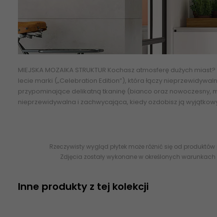
MIEJSKA MOZAIKA STRUKTUR Kochasz atmosferę dużych miast? Po
lecie marki („Celebration Edition”), która łączy nieprzewidyw
przypominające delikatną tkaninę (bianco oraz nowoczesny, met
nieprzewidywalna i zachwycająca, kiedy ozdobisz ją wyjątkowym
Rzeczywisty wygląd płytek może różnić się od produktów
Zdjęcia zostały wykonane w określonych warunkach 
Inne produkty z tej kolekcji