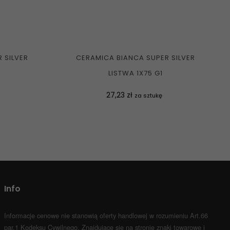
 SILVER
CERAMICA BIANCA SUPER SILVER
LISTWA 1X75 G1
Cena
27,23 zł
za sztukę
Info
Informacje cenowe nie stanowią oferty handlowej w rozumieniu Art.66
par.1 Kodeksu Cywilnego.
Znajdujące się na stronie znaki towarowe i