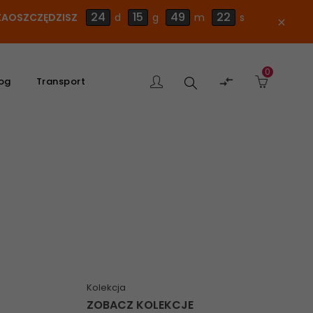
24
15
49
21
E ZAOSZCZĘDZISZ
d
g
m
s
close
0
Szukaj

og
Transport
produktu
Kolekcja
ZOBACZ KOLEKCJE