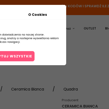
N
- DODAJ PRODUKT DO KOSZYKA, UŻYJ KODÓW I SPRAWDŹ IL
O Cookies
OUTLET
Bl
atura
Ceramika
Producenci
m doświadczenia na naszej stronie .
usług, analizy a nastepnie wyświetlania reklam
czas nawigacji.
PTUJ WSZYSTKIE
Kontakt
Ceramica Bianca
Quadra
Producent
CERAMICA BIANCA