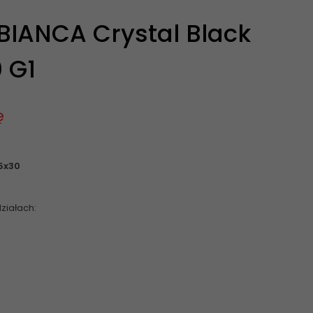
IANCA Crystal Black
 G1
ę
15x30
ziałach: