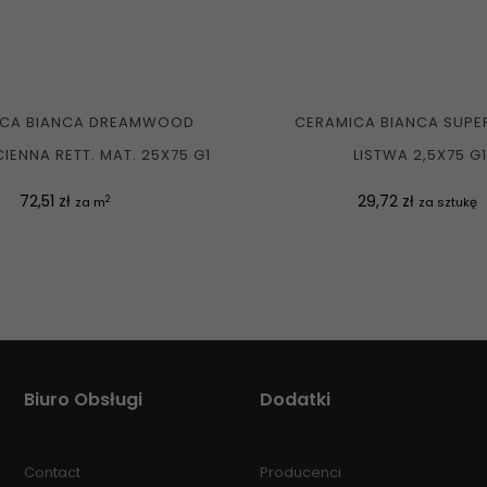
ICA BIANCA DREAMWOOD
CERAMICA BIANCA SUPER
IENNA RETT. MAT. 25X75 G1
LISTWA 2,5X75 G1
Cena
Cena
72,51 zł
29,72 zł
2
za m
za sztukę
Biuro Obsługi
Dodatki
Contact
Producenci