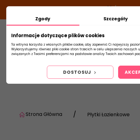
DODATKOWY RABAT Z KODEM:
NEWLOOK26
/
TUBADZI
Zgody
Szczegóły
Informacje dotyczące plików cookies
Płytki
Arm
Ta witryna korzysta z własnych plików cookie, aby zapewnić Ci najwyższy pozio
Wykorzystujemy również pliki cookie stron trzecich w celu ulepszenia naszych 
związanych z Twoimi preferencjami na podstawie analizy Twoich zachowań pod
DOSTOSUJ
AKCE
Strona Główna
Płytki Łazienkowe