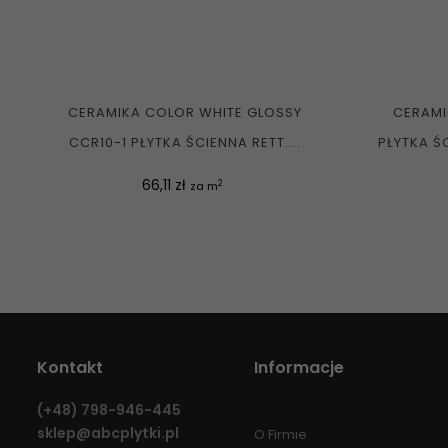
CERAMIKA COLOR WHITE GLOSSY
CERAM
CCR10-1 PŁYTKA ŚCIENNA RETT....
PŁYTKA ŚC
Cena
66,11 zł
2
za m
Kontakt
Informacje
(+48)
798-946-445
sklep@abcplytki.pl
O Firmie