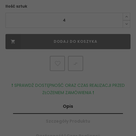
Ilość sztuk
DODAJ DO KOSZYKA


❗️ SPRAWDŹ DOSTĘPNOŚĆ ORAZ CZAS REALIZACJI PRZED
ZŁOŻENIEM ZAMÓWIENIA ❗️
Opis
Szczegóły Produktu
Dostępność | Czas Realizacji