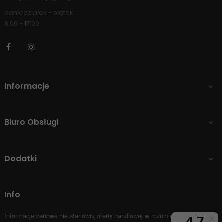
poniedziałek - piątek
8:00 - 17:00
Facebook
Instagram
Informacje

Biuro Obsługi

Dodatki

Info
Informacje cenowe nie stanowią oferty handlowej w rozumieniu Art.66 par.1