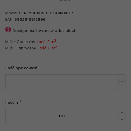
Model:
S-R-298X898-1-SHIN.BIOR
EAN:
5902610512896
Dostępność towaru w oddziałach:
2
M ① - Centralny
Ilość: 0 m
2
M ② - Fabryczny
Ilość: 0 m
Ilość opakowań
2
Ilość m