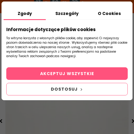
17
50
32
g
m
s
Zgody
Szczegóły
O Cookies
0
Szukaj
Informacje dotyczące plików cookies
Ta witryna korzysta z własnych plików cookie, aby zapewnić Ci najwyższy
poziom doświadczenia na naszej stronie . Wykorzystujemy również pliki cookie
stron trzecich w celu ulepszenia naszych usług, analizy a nastepnie
Strona Główna
Płytki Łazienkowe
Parad
wyświetlania reklam związanych z Twoimi preferencjami na podstawie
produktu
analizy Twoich zachowań podczas nawigacji.
AKCEPTUJ WSZYSTKIE
DOSTOSUJ