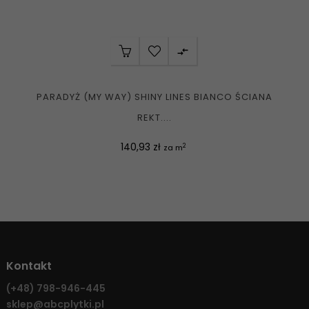

PARADYŻ (MY WAY) SHINY LINES BIANCO ŚCIANA
REKT....
Cena
140,93 zł
2
za m
Kontakt
(+48)
798-946-445
sklep@abcplytki.pl