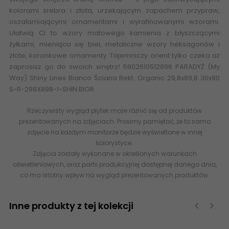
kolorami srebra i złota, urzekającym zapachem przypraw,
oszałamiającymi ornamentami i wyrafinowanymi wzorami.
Ułatwią Ci to wzory matowego kamienia z błyszczącymi
żyłkami, mieniąca się biel, metaliczne wzory heksagonów i
złote, koronkowe ornamenty. Tajemniczy orient tylko czeka aż
zaprosisz go do swoich
wnętrz
! 5902610512896 PARADYŻ (My
Way) Shiny Lines Bianco Ściana Rekt. Organic 29,8x89,8 30x90
S-R-298X898-1-SHIN.BIOR
Rzeczywisty wygląd płytek może różnić się od produktów
prezentowanych na zdjęciach. Prosimy pamiętać, że to samo
zdjęcie na każdym monitorze będzie wyświetlone w innej
kolorystyce.
Zdjęcia zostały wykonane w określonych warunkach
oświetleniowych, oraz partii produkcyjnej dostępnej danego dnia,
co ma istotny wpływ na wygląd prezentowanych produktów.
Inne produkty z tej kolekcji
‹
›