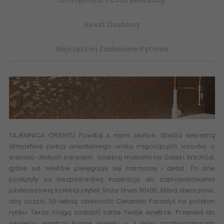
Koszt Dostawy
Najczęściej Zadawane Pytania
TAJEMNICA ORIENTU Powitaj z nami słońce. Stwórz sekretną
atmosferę pełną orientalnego uroku migocących wzorów o
srebrno-złotych barwach. Ucieknij myślami na Daleki Wschód,
gdzie od wieków pielęgnuje się harmonię i detal. To one
posłużyły za bezpośrednią inspirację do zaprojektowania
jubileuszowej kolekcji płytek Shiny Lines 30x90, którą stworzono,
aby uczcić 30-letnią obecność Ceramiki
Paradyż
na polskim
rynku. Teraz mogą ozdobić także Twoje wnętrze. Przenieś do
swojego wnętrza krainę orientu – z jego zachwycającymi