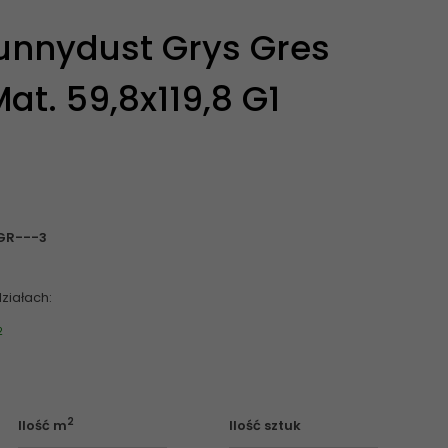
unnydust Grys Gres
Mat. 59,8x119,8 G1
.GR---3
ziałach:
2
2
Ilość m
Ilość sztuk