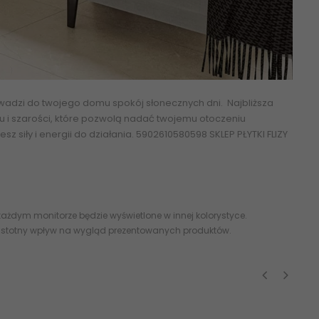
wadzi do twojego domu spokój słonecznych dni. Najbliższa
u i szarości, które pozwolą nadać twojemu otoczeniu
 siły i energii do działania.
5902610580598 SKLEP PŁYTKI FLIZY
ażdym monitorze będzie wyświetlone w innej kolorystyce.
 istotny wpływ na wygląd prezentowanych produktów.
‹
›