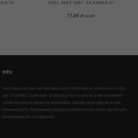
19,8 G1
SZKL. REKT. MAT. 59,8X59,8 G1
Cena
77,49 zł
2
za m
Info
Informacje cenowe nie stanowią oferty handlowej w rozumieniu Art.66
par.1 Kodeksu Cywilnego.
Znajdujące się na stronie znaki towarowe i
nazwy firm są ich wyłączną własnością, zostały użyte jedynie w celu
informacyjnym.
Rzeczywisty wygląd produktów może różnić się od tych
prezentowanych na zdjęciach.