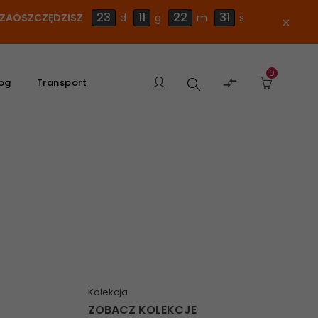
23
11
22
30
E ZAOSZCZĘDZISZ
d
g
m
s
close
0
Szukaj

og
Transport
produktu
Kolekcja
ZOBACZ KOLEKCJE