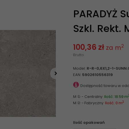
PARADYŻ S
Szkl. Rekt. 
100,36 zł
2
za m
Brutto
Model:
R-R-0,6X1,2-1-SUNN
EAN:
5902610556319
Dostępność towaru w odd
M ① - Centralny
Ilość: 18.59 m
2
M ② - Fabryczny
Ilość: 0 m
Ilość opakowań