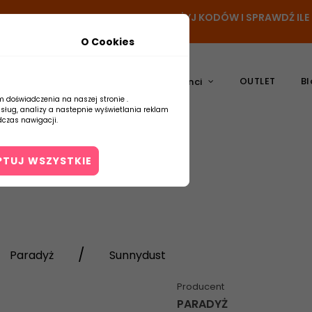
N
- DODAJ PRODUKT DO KOSZYKA, UŻYJ KODÓW I SPRAWDŹ IL
O Cookies
OUTLET
Bl
atura
Ceramika
Producenci
m doświadczenia na naszej stronie .
usług, analizy a nastepnie wyświetlania reklam
czas nawigacji.
PTUJ WSZYSTKIE
Kontakt
Paradyż
Sunnydust
Producent
PARADYŻ