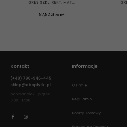
GRES SZKL. REKT. MAT....
GRE
Cena
87,82 zł
2
za m
Kontakt
Informacje
(+48)
798-946-445
sklep@abcplytki.pl
O Firmie
poniedziałek - piątek
Regulamin
8:00 - 17:00
Koszty Dostawy
Facebook
Instagram
Procedura Odbioru