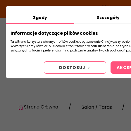
DODATKOWY RABAT Z KODEM:
NEWLOOK26
/
TUBADZI
Zgody
Szczegóły
Informacje dotyczące plików cookies
Płytki
Arm
Ta witryna korzysta z własnych plików cookie, aby zapewnić Ci najwyższy pozio
Wykorzystujemy również pliki cookie stron trzecich w celu ulepszenia naszych 
związanych z Twoimi preferencjami na podstawie analizy Twoich zachowań pod
DOSTOSUJ
AKCE
Strona Główna
Salon / Taras