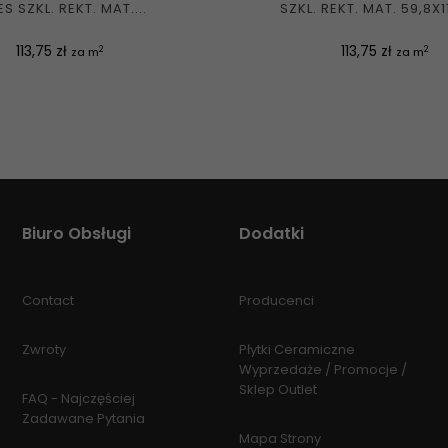
S SZKL. REKT. MAT....
SZKL. REKT. MAT. 59,8X1
Cena
Cena
113,75 zł
113,75 zł
2
2
za m
za m
Biuro Obsługi
Dodatki
Contact
Producenci
Zwroty
Płytki Ceramiczne
Wyprzedaże / Promocje /
Sklep Outlet
FAQ - Najczęściej
Zadawane Pytania
Mapa Strony