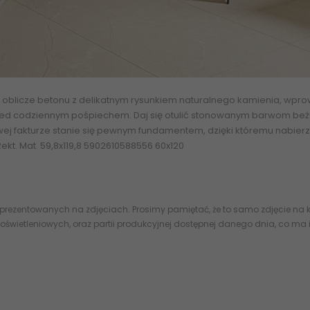
e oblicze betonu z delikatnym rysunkiem naturalnego
kamienia
, wpro
 przed codziennym pośpiechem. Daj się otulić stonowanym barwom beż
 fakturze stanie się pewnym fundamentem, dzięki któremu nabierzesz
ekt. Mat. 59,8x119,8 5902610588556 60x120
 prezentowanych na zdjęciach. Prosimy pamiętać, że to samo zdjęcie na k
oświetleniowych, oraz partii produkcyjnej dostępnej danego dnia, co ma