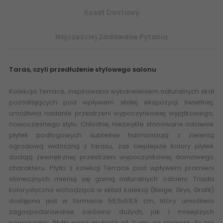
Koszt Dostawy
Najczęściej Zadawane Pytania
Taras, czyli przedłużenie stylowego salonu
Kolekcja Terrace, inspirowana wybarwieniem naturalnych skał
pozostających pod wpływem stałej ekspozycji świetlnej,
umożliwia nadanie przestrzeni wypoczynkowej wyjątkowego,
nowoczesnego stylu. Chłodne, niezwykle stonowane odcienie
płytek podłogowych subtelnie harmonizują z zielenią
ogrodową widoczną z tarasu, zaś cieplejsze kolory płytek
dodają zewnętrznej przestrzeni wypoczynkowej domowego
charakteru. Płytki z kolekcji Terrace pod wpływem promieni
słonecznych mienią się gamą naturalnych odcieni. Triada
kolorystyczna wchodząca w skład kolekcji (Beige, Grys, Grafit)
dostępna jest w formacie 59,5x59,5 cm, który umożliwia
zagospodarowanie zarówno dużych, jak i mniejszych
powierzchni. Płytki mają grubość aż 2 cm, co sprawia, że nie