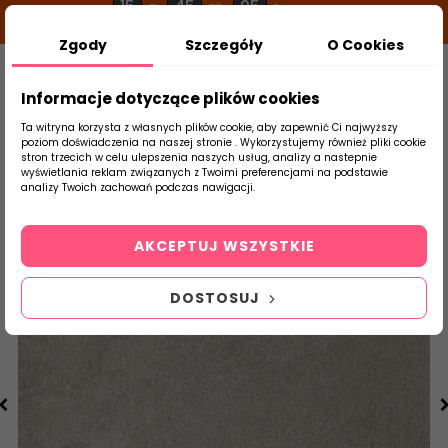
15
45
04
g
m
s
Zgody
Szczegóły
O Cookies
0
Szukaj
Informacje dotyczące plików cookies
Ta witryna korzysta z własnych plików cookie, aby zapewnić Ci najwyższy
poziom doświadczenia na naszej stronie . Wykorzystujemy również pliki cookie
stron trzecich w celu ulepszenia naszych usług, analizy a nastepnie
Strona Główna
Salon / Taras
Paradyż
wyświetlania reklam związanych z Twoimi preferencjami na podstawie
produktu
analizy Twoich zachowań podczas nawigacji.
AKCEPTUJ WSZYSTKIE
DOSTOSUJ