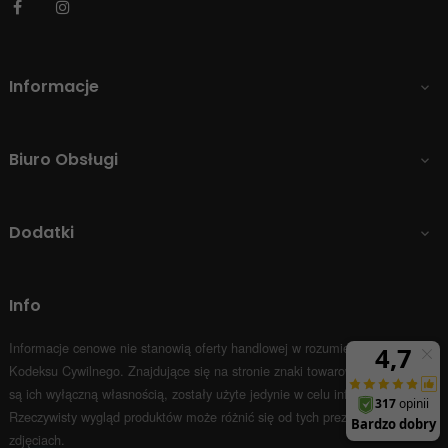
Facebook
Instagram
Informacje

Biuro Obsługi

Dodatki

Info
Informacje cenowe nie stanowią oferty handlowej w rozumieniu Art.66 par.1
Kodeksu Cywilnego.
Znajdujące się na stronie znaki towarowe i nazwy firm
są ich wyłączną własnością, zostały użyte jedynie w celu informacyjnym.
Rzeczywisty wygląd produktów może różnić się od tych prezentowanych na
zdjęciach.