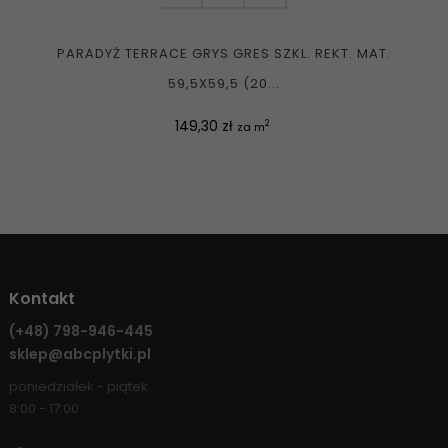
PARADYŻ TERRACE GRYS GRES SZKL. REKT. MAT.
59,5X59,5 (20...
Cena
149,30 zł
2
za m
Kontakt
(+48)
798-946-445
sklep@abcplytki.pl
poniedziałek - piątek
8:00 - 17:00