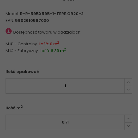
Model:
R-R-595X595-1-TERE.GR20-2
EAN:
5902610587030
Dostępność towaru w oddziałach:
2
M ① - Centralny
Ilość: 0 m
2
M ② - Fabryczny
Ilość: 6.39 m
Ilość opakowań
2
Ilość m