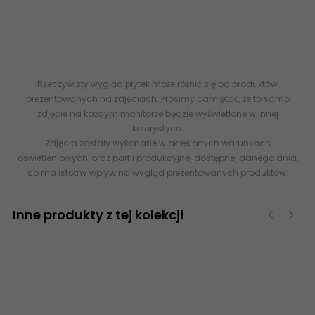
www.ancplytki.pl - glazura, terakota, flizy, gres szkliwiony, tanie
płytki internetowe ceny sklep online - R-R-098X598-1-TRUL.HO-
P PARADYŻ Trueland Honey Chevron Prawy Mat 9,8x59,8 G1
5902610593376
Rzeczywisty wygląd płytek może różnić się od produktów
prezentowanych na zdjęciach. Prosimy pamiętać, że to samo
zdjęcie na każdym monitorze będzie wyświetlone w innej
kolorystyce.
Zdjęcia zostały wykonane w określonych warunkach
oświetleniowych, oraz partii produkcyjnej dostępnej danego dnia,
co ma istotny wpływ na wygląd prezentowanych produktów.
Inne produkty z tej kolekcji
‹
›