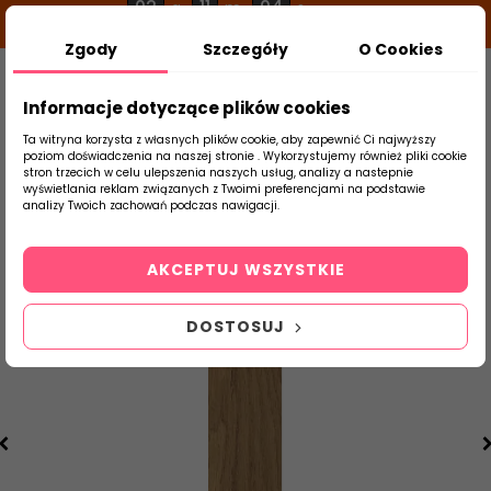
02
11
03
g
m
s
Zgody
Szczegóły
O Cookies
0
Szukaj
Informacje dotyczące plików cookies
Ta witryna korzysta z własnych plików cookie, aby zapewnić Ci najwyższy
poziom doświadczenia na naszej stronie . Wykorzystujemy również pliki cookie
stron trzecich w celu ulepszenia naszych usług, analizy a nastepnie
Strona Główna
Salon / Taras
Paradyż
wyświetlania reklam związanych z Twoimi preferencjami na podstawie
produktu
analizy Twoich zachowań podczas nawigacji.
AKCEPTUJ WSZYSTKIE
DOSTOSUJ