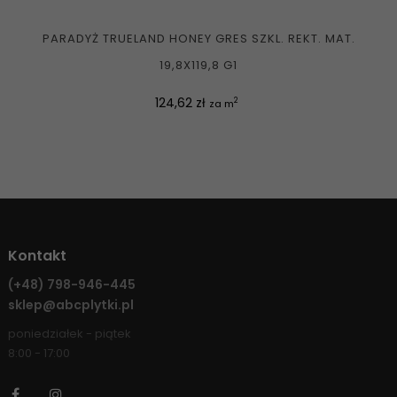
PARADYŻ TRUELAND HONEY GRES SZKL. REKT. MAT.
19,8X119,8 G1
Cena
124,62 zł
2
za m
Kontakt
(+48)
798-946-445
sklep@abcplytki.pl
poniedziałek - piątek
8:00 - 17:00
Facebook
Instagram