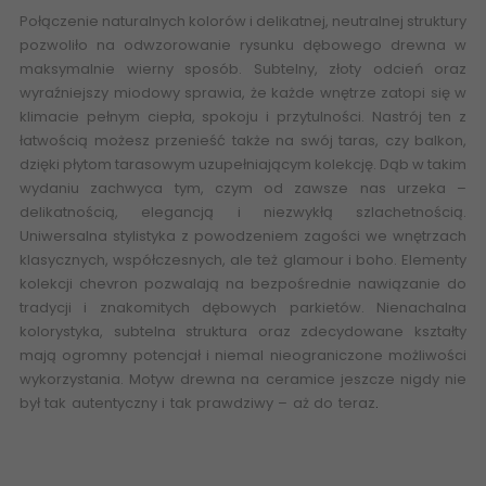
Połączenie naturalnych kolorów i delikatnej, neutralnej struktury
pozwoliło na odwzorowanie rysunku dębowego drewna w
maksymalnie wierny sposób. Subtelny, złoty odcień oraz
wyraźniejszy miodowy sprawia, że każde wnętrze zatopi się w
klimacie pełnym ciepła, spokoju i przytulności. Nastrój ten z
łatwością możesz przenieść także na swój taras, czy balkon,
dzięki płytom tarasowym uzupełniającym kolekcję. Dąb w takim
wydaniu zachwyca tym, czym od zawsze nas urzeka –
delikatnością, elegancją i niezwykłą szlachetnością.
Uniwersalna stylistyka z powodzeniem zagości we wnętrzach
klasycznych, współczesnych, ale też glamour i boho. Elementy
kolekcji chevron pozwalają na bezpośrednie nawiązanie do
tradycji i znakomitych dębowych parkietów. Nienachalna
kolorystyka, subtelna struktura oraz zdecydowane kształty
mają ogromny potencjał i niemal nieograniczone możliwości
wykorzystania. Motyw drewna na ceramice jeszcze nigdy nie
był tak autentyczny i tak prawdziwy – aż do teraz
.
Internetowy
sklep z płytkami ceramicznymi, płytki podłogowe, płytki
rektyfikowane, płytki drewnopodobne, płytki 20x120, płytki
wielkoformatowe, esklep online ceramika paradyż