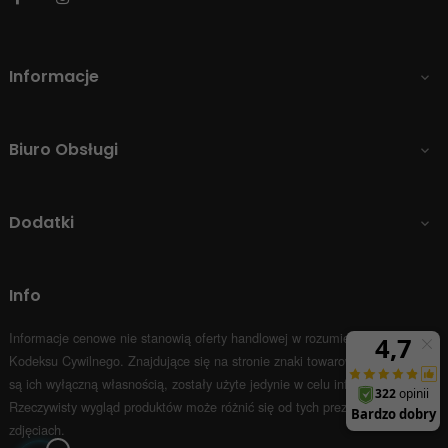
Informacje

Biuro Obsługi

Dodatki

Info
Informacje cenowe nie stanowią oferty handlowej w rozumieniu Art.66 par.1
Kodeksu Cywilnego.
Znajdujące się na stronie znaki towarowe i nazwy firm
są ich wyłączną własnością, zostały użyte jedynie w celu informacyjnym.
Rzeczywisty wygląd produktów może różnić się od tych prezentowanych na
zdjęciach.