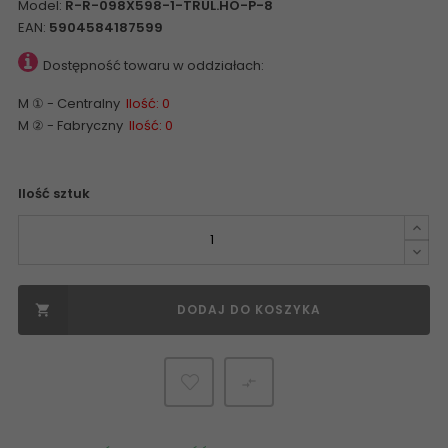
Model:
R-R-098X598-1-TRUL.HO-P-8
EAN:
5904584187599
Dostępność towaru w oddziałach:
M ① - Centralny
Ilość: 0
M ② - Fabryczny
Ilość: 0
Ilość sztuk
DODAJ DO KOSZYKA

