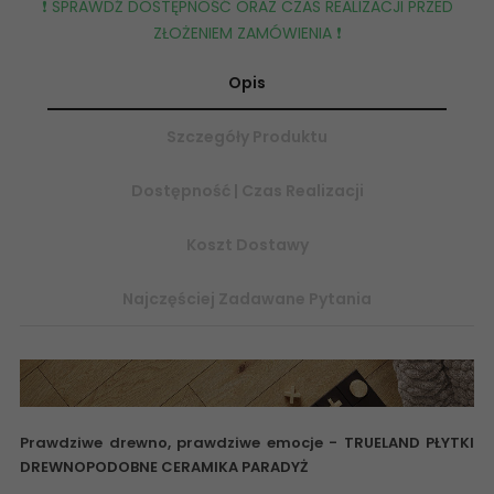
❗️ SPRAWDŹ DOSTĘPNOŚĆ ORAZ CZAS REALIZACJI PRZED
ZŁOŻENIEM ZAMÓWIENIA ❗️
Opis
Szczegóły Produktu
Dostępność | Czas Realizacji
Koszt Dostawy
Najczęściej Zadawane Pytania
Prawdziwe drewno, prawdziwe emocje -
TRUELAND PŁYTKI
DREWNOPODOBNE CERAMIKA PARADYŻ