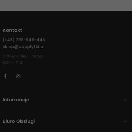
Kontakt
(+48)
798-946-445
sklep@abcplytki.pl
poniedziałek - piątek
8:00 - 17:00
Facebook
Instagram
Informacje

Biuro Obsługi
