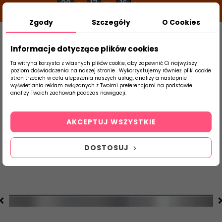
20
17
15
g
m
s
Zgody
Szczegóły
O Cookies
0
Szukaj
Informacje dotyczące plików cookies
Ta witryna korzysta z własnych plików cookie, aby zapewnić Ci najwyższy
poziom doświadczenia na naszej stronie . Wykorzystujemy również pliki cookie
stron trzecich w celu ulepszenia naszych usług, analizy a nastepnie
Strona Główna
Płytki Łazienkowe
Ceram
wyświetlania reklam związanych z Twoimi preferencjami na podstawie
produktu
analizy Twoich zachowań podczas nawigacji.
AKCEPTUJ WSZYSTKIE
DOSTOSUJ