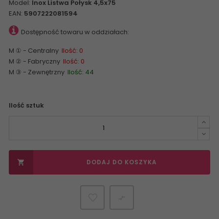
Model:
Inox Listwa Połysk 4,5x75
EAN:
5907222081594
Dostępność towaru w oddziałach:
M ① - Centralny
Ilość: 0
M ② - Fabryczny
Ilość: 0
M ③ - Zewnętrzny
Ilość: 44
Ilość sztuk
DODAJ DO KOSZYKA

