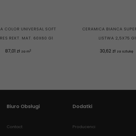
A COLOR UNIVERSAL SOFT
CERAMICA BIANCA SUPER
RES REKT. MAT. 60X60 G1
LISTWA 2,5X75 G1
Cena
Cena
87,01 zł
30,62 zł
2
za m
za sztukę
Biuro Obsługi
Dodatki
Contact
Producenci