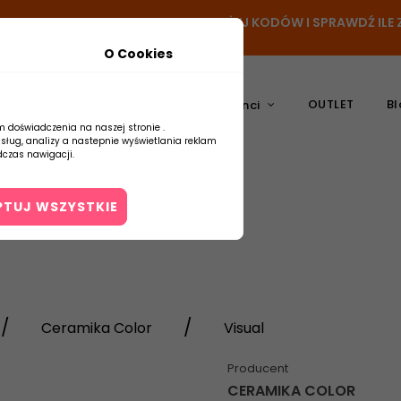
N
- DODAJ PRODUKT DO KOSZYKA, UŻYJ KODÓW I SPRAWDŹ IL
O Cookies
OUTLET
Bl
atura
Ceramika
Producenci
m doświadczenia na naszej stronie .
usług, analizy a nastepnie wyświetlania reklam
czas nawigacji.
PTUJ WSZYSTKIE
Kontakt
Ceramika Color
Visual
Producent
CERAMIKA COLOR