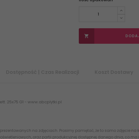
DODA

Dostępność | Czas Realizacji
Koszt Dostawy
t. 25x75 G1 - www.abcplytki.pl
 prezentowanych na zdjęciach. Prosimy pamiętać, że to samo zdjęcie na k
oświetleniowych, oraz partii produkcyjnej dostępnej danego dnia, co ma