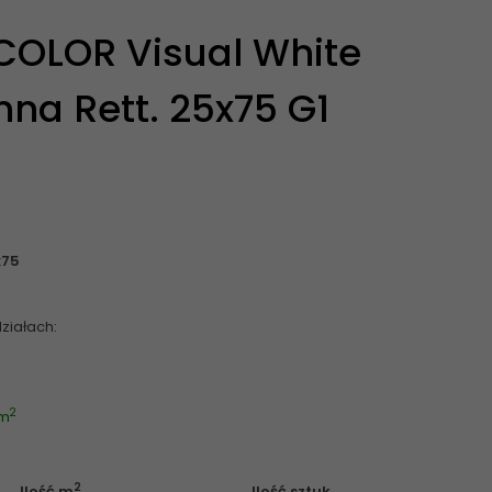
OLOR Visual White
nna Rett. 25x75 G1
x75
ziałach:
2
 m
2
Ilość m
Ilość sztuk