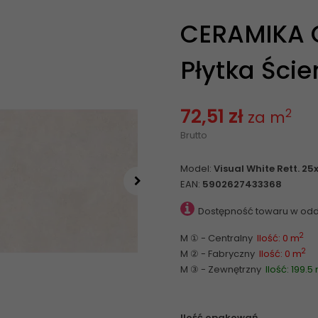
CERAMIKA C
Płytka Ście
72,51 zł
2
za m
Brutto
Model:
Visual White Rett. 25
EAN:
5902627433368
Dostępność towaru w odd
2
M ① - Centralny
Ilość: 0 m
2
M ② - Fabryczny
Ilość: 0 m
M ③ - Zewnętrzny
Ilość: 199.5
Ilość opakowań