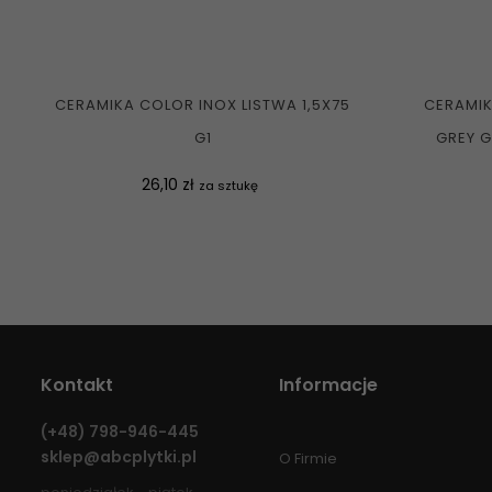
CERAMIKA COLOR INOX LISTWA 1,5X75
CERAMIK
G1
GREY G
Cena
26,10 zł
za sztukę
Kontakt
Informacje
(+48)
798-946-445
sklep@abcplytki.pl
O Firmie