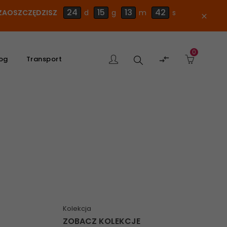
24
15
13
41
E ZAOSZCZĘDZISZ
d
g
m
s
close
0
Szukaj

og
Transport
produktu
Kolekcja
ZOBACZ KOLEKCJE