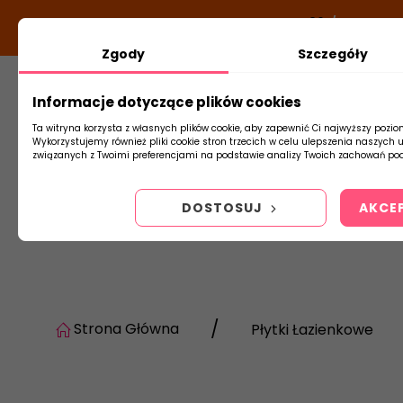
DODATKOWY RABAT Z KODEM:
NEWLOOK26
/
TUBADZI
Zgody
Szczegóły
Informacje dotyczące plików cookies
Płytki
Arm
Ta witryna korzysta z własnych plików cookie, aby zapewnić Ci najwyższy pozio
Wykorzystujemy również pliki cookie stron trzecich w celu ulepszenia naszych 
związanych z Twoimi preferencjami na podstawie analizy Twoich zachowań pod
DOSTOSUJ
AKCE
Strona Główna
Płytki Łazienkowe