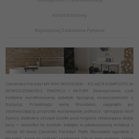
Koszt Dostawy
Najczęściej Zadawane Pytania
Ceramika Paradyż MY WAY WOODSKIN
– KOJĄCA KOMPOZYCJA
NOWOCZESNOŚCI, TRADYCJI I NATURY. Skandynawia, czyli
kolebka wyrafinowanej estetyki łączącej nowoczesność z
tradycją. Projektując serię Woodskin, sięgnięto po
zachwycającą przyrodę europejskiej północy. Ujmująca woń
żywicy, delikatny chrzęst ściółki pod nogami, relaksujący dotyk
kory – wszystko to zostało zaklęte w jubileuszowej kolekcji z
okazji 30-lecia Ceramiki Paradyż. Płytki Woodskin zgodnie z
filozofią „back to nature” przeniosą Cię w inny wymiar, gdzie