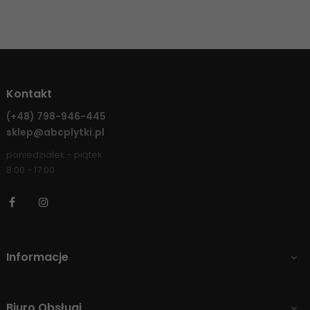
Kontakt
(+48)
798-946-445
sklep@abcplytki.pl
poniedziałek - piątek
8:00 - 17:00
Facebook
Instagram
Informacje

Biuro Obsługi
