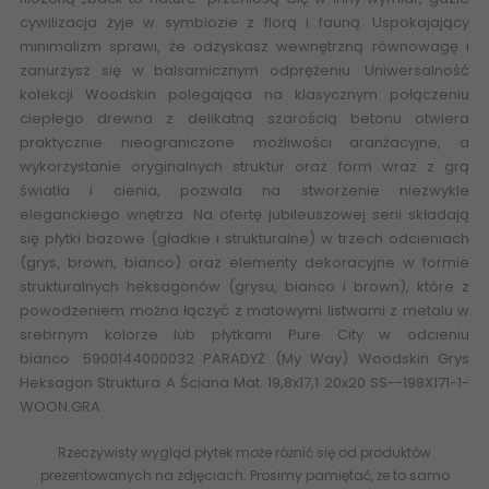
cywilizacja żyje w symbiozie z florą i fauną. Uspokajający
minimalizm sprawi, że odzyskasz wewnętrzną równowagę i
zanurzysz się w balsamicznym odprężeniu. Uniwersalność
kolekcji Woodskin polegająca na klasycznym połączeniu
ciepłego drewna z delikatną szarością betonu otwiera
praktycznie nieograniczone możliwości aranżacyjne, a
wykorzystanie oryginalnych struktur oraz form wraz z grą
światła i cienia, pozwala na stworzenie niezwykle
eleganckiego wnętrza. Na ofertę jubileuszowej serii składają
się płytki bazowe (gładkie i strukturalne) w trzech odcieniach
(grys, brown, bianco) oraz elementy dekoracyjne w formie
strukturalnych heksagonów (grysu, bianco i brown), które z
powodzeniem można łączyć z matowymi listwami z metalu w
srebrnym kolorze lub płytkami
Pure City
w odcieniu
bianco. 5900144000032 PARADYŻ (My Way) Woodskin Grys
Heksagon Struktura A Ściana Mat. 19,8x17,1 20x20 SS--198X171-1-
WOON.GRA
Rzeczywisty wygląd płytek może różnić się od produktów
prezentowanych na zdjęciach. Prosimy pamiętać, że to samo