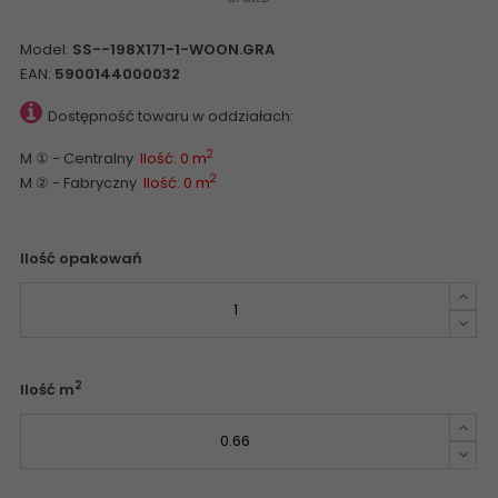
Model:
SS--198X171-1-WOON.GRA
EAN:
5900144000032
Dostępność towaru w oddziałach:
2
M ① - Centralny
Ilość: 0 m
2
M ② - Fabryczny
Ilość: 0 m
Ilość opakowań
2
Ilość m