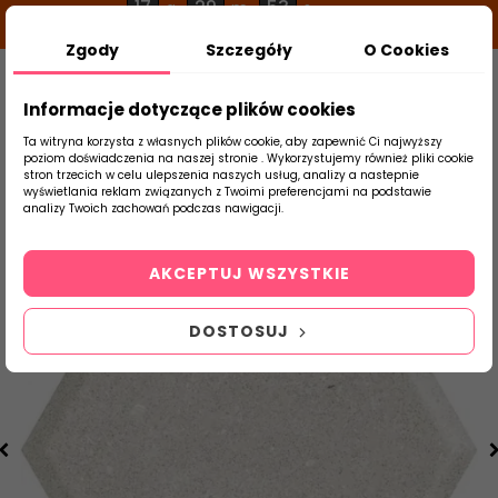
17
29
53
g
m
s
Zgody
Szczegóły
O Cookies
0
Szukaj
Informacje dotyczące plików cookies
Ta witryna korzysta z własnych plików cookie, aby zapewnić Ci najwyższy
poziom doświadczenia na naszej stronie . Wykorzystujemy również pliki cookie
stron trzecich w celu ulepszenia naszych usług, analizy a nastepnie
Strona Główna
Płytki Łazienkowe
Parad
wyświetlania reklam związanych z Twoimi preferencjami na podstawie
produktu
analizy Twoich zachowań podczas nawigacji.
AKCEPTUJ WSZYSTKIE
DOSTOSUJ