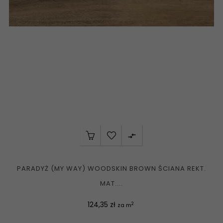

PARADYŻ (MY WAY) WOODSKIN BROWN ŚCIANA REKT.
MAT....
Cena
124,35 zł
2
za m