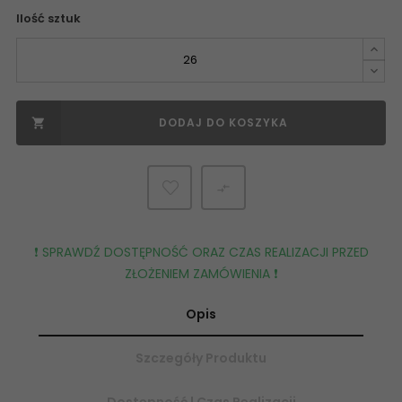
Ilość sztuk
DODAJ DO KOSZYKA


❗️ SPRAWDŹ DOSTĘPNOŚĆ ORAZ CZAS REALIZACJI PRZED
ZŁOŻENIEM ZAMÓWIENIA ❗️
Opis
Szczegóły Produktu
Dostępność | Czas Realizacji