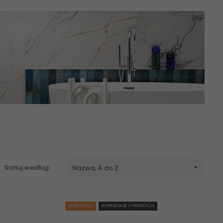
ie płytki marmurowe, kamień,
marmur
, płytka gresowa, płytki
e 60x60, 60x120, 120x120, 120x280 poler mat 80x80 abcplytki
Sortuj według:
Nazwa, A do Z

WYPRZEDAŻ!
WYPRZEDAŻE / PROMOCJE