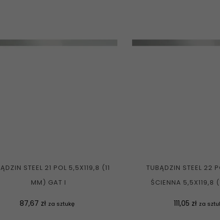
ĄDZIN STEEL 21 POL 5,5X119,8 (11
TUBĄDZIN STEEL 22 
MM) GAT I
ŚCIENNA 5,5X119,8 
Cena
Cena
87,67 zł
111,05 zł
za sztukę
za sztu