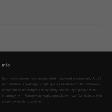
Info
Informacje cenowe nie stanowią oferty handlowej w rozumieniu Art.66
par.1 Kodeksu Cywilnego.
Znajdujące się na stronie znaki towarowe i
nazwy firm są ich wyłączną własnością, zostały użyte jedynie w celu
informacyjnym.
Rzeczywisty wygląd produktów może różnić się od tych
prezentowanych na zdjęciach.