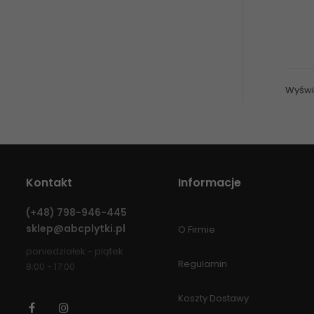
Wyświ
Kontakt
Informacje
(+48)
798-946-445
sklep@abcplytki.pl
O Firmie
poniedziałek - piątek
Regulamin
8:00 - 17:00
Koszty Dostawy
Facebook
Instagram