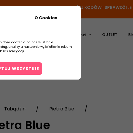
N
- DODAJ PRODUKT DO KOSZYKA, UŻYJ KODÓW I SPRAWDŹ IL
O Cookies
OUTLET
Bl
atura
Ceramika
Producenci
m doświadczenia na naszej stronie .
usług, analizy a nastepnie wyświetlania reklam
czas nawigacji.
PTUJ WSZYSTKIE
Kontakt
Tubądzin
Pietra Blue
etra Blue