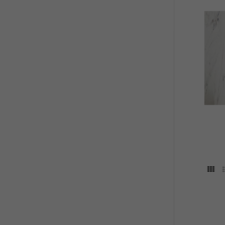
płytki
gresow
abcpł