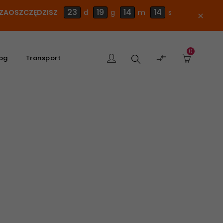
23
19
14
14
E ZAOSZCZĘDZISZ
d
g
m
s
close
0
Szukaj

og
Transport
produktu