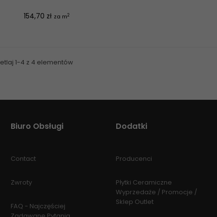
Cena
154,70 zł
2
za m
etlaj 1-4 z 4 elementów
Biuro Obsługi
Dodatki
Contact
Producenci
Zwroty
Płytki Ceramiczne
Wyprzedaże / Promocje /
Sklep Outlet
FAQ - Najczęściej
Zadawane Pytania