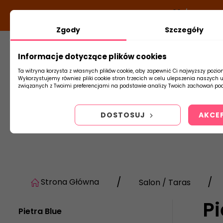
DODATKOWY RABAT Z KODEM:
NEWLOOK26
/
TUBADZI
Zgody
Szczegóły
Informacje dotyczące plików cookies
Płytki
Arm
Ta witryna korzysta z własnych plików cookie, aby zapewnić Ci najwyższy pozio
Wykorzystujemy również pliki cookie stron trzecich w celu ulepszenia naszych 
związanych z Twoimi preferencjami na podstawie analizy Twoich zachowań pod
DOSTOSUJ
AKCE
Strona Główna
Salon / Taras
Pi
Pietra Blue