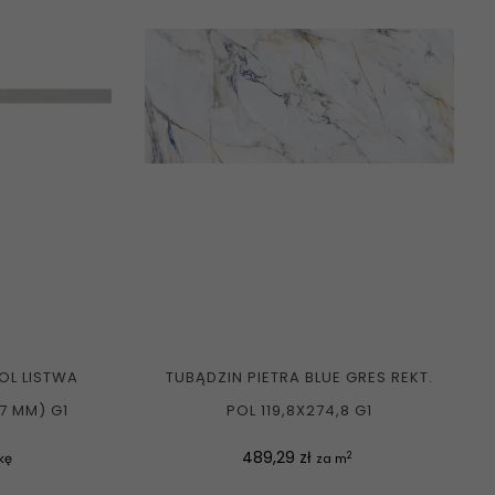
POL LISTWA
TUBĄDZIN PIETRA BLUE GRES REKT.
(7 MM) G1
POL 119,8X274,8 G1
Cena
489,29 zł
2
kę
za m