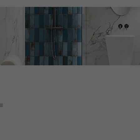
 ceramiczne, płytki gresowe, salon, taras, niebieski kamień, niebiesk
e, gres rektyfikowany, sklep płytki Ceramika TUbądzin Flizy Pietra blu
ytki kod rabatowy opinie Ceramika
tubądzin
esklep sklep online