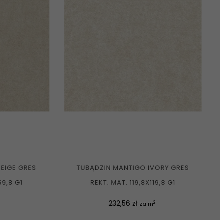
EIGE GRES
TUBĄDZIN MANTIGO IVORY GRES
59,8 G1
REKT. MAT. 119,8X119,8 G1
Cena
232,56 zł
2
za m