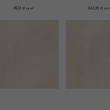
Cena
Cena
115,12 zł
242,25 zł
2
za m
za 