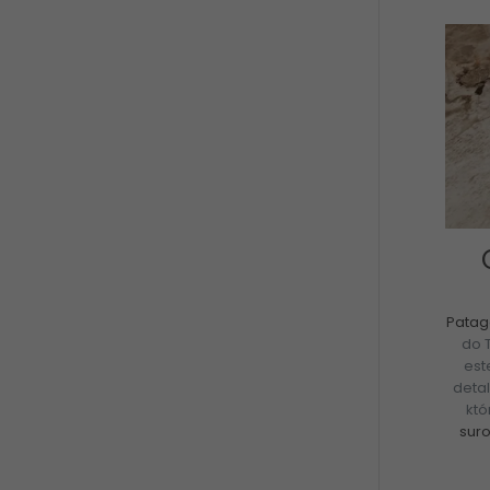
Patag
do 
est
detal
któ
suro