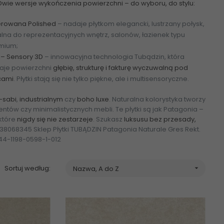
Dwie wersje wykończenia powierzchni – do wyboru, do stylu:
erowana Polished
– nadaje płytkom elegancki, lustrzany połysk,
lna do reprezentacyjnych wnętrz, salonów, łazienek typu
mium;
 – Sensory 3D
– innowacyjna technologia Tubądzin, która
aje powierzchni
głębię, strukturę i fakturę wyczuwalną pod
cami
. Płytki stają się nie tylko piękne, ale i multisensoryczne.
-sabi
,
industrialnym
czy
boho luxe
. Naturalna kolorystyka tworzy
tów czy minimalistycznych mebli. Te płytki są jak Patagonia –
 które
nigdy się nie zestarzeje
. Szukasz
luksusu bez przesady,
3238068345 Sklep Płytki TUBĄDZIN Patagonia Naturale Gres Rekt.
344-1198-0598-1-012
Sortuj według:
Nazwa, A do Z
