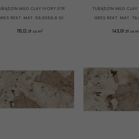
UBĄDZIN MILD CLAY IVORY STR
TUBĄDZIN MILD CLAY
GRES REKT. MAT. 59,8X59,8 G1
GRES REKT. MAT. 79,
Cena
Cena
115,12 zł
143,91 zł
2
za m
za m