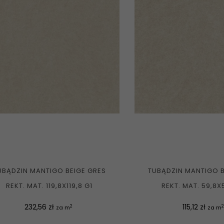
UBĄDZIN MANTIGO BEIGE GRES
TUBĄDZIN MANTIGO B
REKT. MAT. 119,8X119,8 G1
REKT. MAT. 59,8X
Cena
Cena
232,56 zł
115,12 zł
2
2
za m
za m