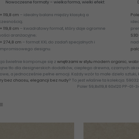
Nowoczesne formaty – wielka forma, wielki efekt:
× 119,8 cm
– idealny balans między klasyką a
Pol
zesnością;
idea
 × 119,8 cm
– kwadratowy format, który daje ogromne
pre
wości aranżacyjne;
S3D
8 × 274,8 cm
– format XXL do zadań specjalnych i
nad
mpromisowego designu.
pal
ja świetnie komponuje się z
wnętrzami w stylu
modern organic
,
wabi
jne tło dla designerskich dodatków, ciepłego drewna, czarnych akcen
owe, a jednocześnie pełne emocji. Każdy wzór to małe dzieło sztuki,
ry bez chaosu, elegancji bez nudy
? To jest właśnie ta kolekcja. 590
Poler 59,8x119,8 60x120 PP-01-