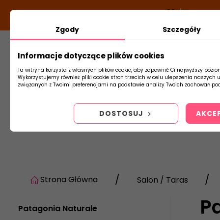
DODATKOWY RABAT Z KODEM:
NEWLOOK26
/
TUBADZIN
Zgody
Szczegóły
Informacje dotyczące plików cookies
Płytki
Arm
Ta witryna korzysta z własnych plików cookie, aby zapewnić Ci najwyższy pozio
Wykorzystujemy również pliki cookie stron trzecich w celu ulepszenia naszych 
związanych z Twoimi preferencjami na podstawie analizy Twoich zachowań pod
DOSTOSUJ
AKCE
Strona Główna
Salon / Taras
P
Patagonia Naturale