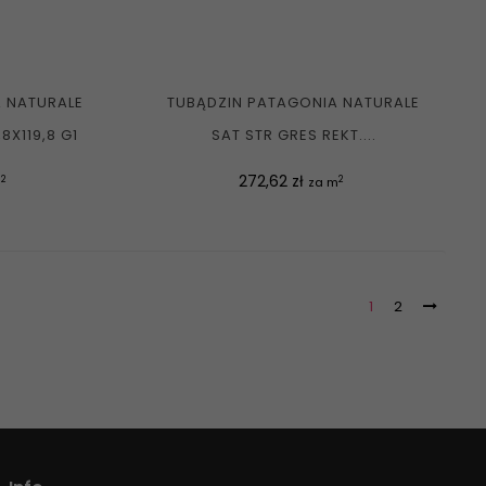
 NATURALE
TUBĄDZIN PATAGONIA NATURALE
8X119,8 G1
SAT STR GRES REKT....
Cena
272,62 zł
2
2
m
za m
1
2