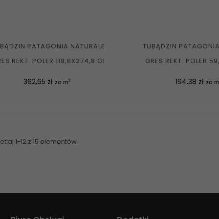
BĄDZIN PATAGONIA NATURALE
TUBĄDZIN PATAGONIA
ES REKT. POLER 119,8X274,8 G1
GRES REKT. POLER 59,
Cena
Cena
362,65 zł
194,38 zł
2
za m
za 
tlaj 1-12 z 15 elementów