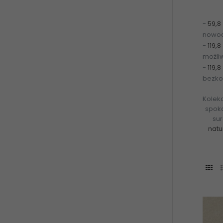
-
59,8 
nowoc
-
119,8
możli
-
119,
bezko
Kolekc
spoko
sur
natu