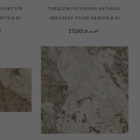
 IVORY STR
TUBĄDZIN PATAGONIA NATURALE
8X79,8 G1
GRES REKT. POLER 119,8X119,8 G1
Cena
272,62 zł
2
2
za m