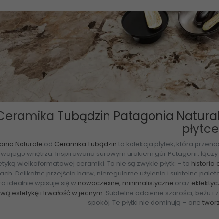
Ceramika
Tubądzin Patagonia Natura
płytce
onia Naturale
od
Ceramika Tubądzin
to kolekcja płytek, która przen
Twojego wnętrza. Inspirowana surowym urokiem gór Patagonii, łącz
etyką wielkoformatowej ceramiki. To nie są zwykłe płytki – to
historia
ach. Delikatne przejścia barw, nieregularne użylenia i subtelna pal
ra idealnie wpisuje się w
nowoczesne, minimalistyczne
oraz
eklektyc
wą estetykę i trwałość w jednym
. Subtelne odcienie szarości, beżu i
spokój. Te płytki nie dominują – one
tworz