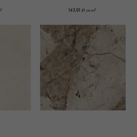
Cena
143,91 zł
2
2
m
za m