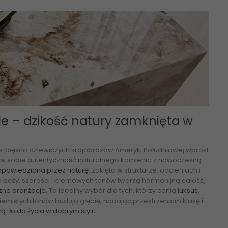
le
– dzikość natury zamknięta w
osi piękno dziewiczych krajobrazów Ameryki Południowej wprost
y w sobie autentyczność naturalnego kamienia z nowoczesną
 opowiedziana przez naturę
, zaklęta w strukturze, odcieniach i
eta beży, szarości i kremowych tonów tworzą harmonijną całość,
zne aranżacje
. To idealny wybór dla tych, którzy cenią
luksus,
 ziemistych tonów budują głębię, nadając przestrzeniom klasę i
ą tło do życia w dobrym stylu
.