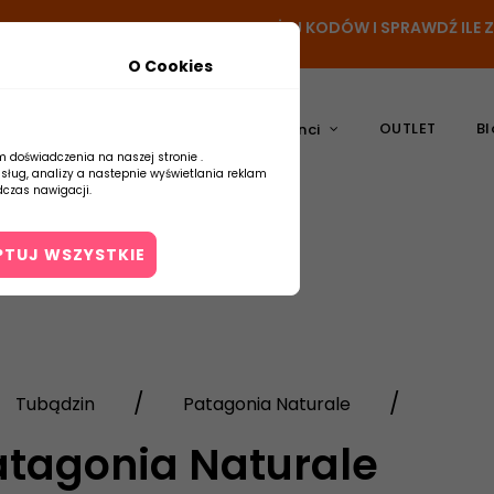
- DODAJ PRODUKT DO KOSZYKA, UŻYJ KODÓW I SPRAWDŹ ILE
O Cookies
OUTLET
Bl
atura
Ceramika
Producenci
m doświadczenia na naszej stronie .
usług, analizy a nastepnie wyświetlania reklam
czas nawigacji.
PTUJ WSZYSTKIE
Kontakt
Tubądzin
Patagonia Naturale
atagonia Naturale