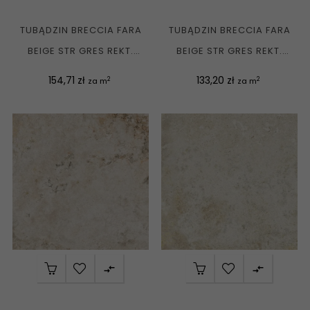
TUBĄDZIN BRECCIA FARA
TUBĄDZIN BRECCIA FARA
BEIGE STR GRES REKT.
BEIGE STR GRES REKT.
MAT....
MAT. 59,8X59,8 G1
Cena
Cena
154,71 zł
133,20 zł
2
2
za m
za m

