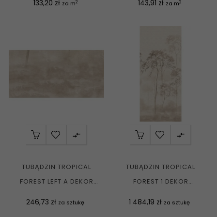
Cena
Cena
133,20 zł
143,91 zł
2
2
za m
za m


TUBĄDZIN TROPICAL
TUBĄDZIN TROPICAL
FOREST LEFT A DEKOR
FOREST 1 DEKOR
GRESOWY REKT. MAT....
GRESOWY ŚCIENNY...
Cena
Cena
246,73 zł
1 484,19 zł
za sztukę
za sztukę