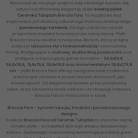
Wprowadź do swojego wnętrza nutę włoskiego kunsztu, siłę
natury i wyrafinowaną elegancję dzięki
kolekcji płytek
Ceramika Tubądzin
Breccia Fara
. Ta wyjątkowa linia
inspirowana jest strukturą naturalnego marmuru brekcjowego
–
zjawiskowego kamienia
, którego unikatowy rysunek
przypomina mozaikę tworzoną przez samą ziemię. Płytki
Breccia Fara to idealne rozwiązanie dla tych, którzy pragną
połączyć
luksusowy styl z funkcjonalnością
i nowoczesną
formą. Występujące w
matowej, strukturalnej powierzchni
oraz
dostępne w imponującej gamie formatów –
59,8x59,8,
59,8x119,8, 79,8x79,8, 119,8x119,8 oraz monumentalnym 119,8x274,8
cm
– płytki Breccia Fara oferują nieograniczone możliwości
aranżacyjne zarówno w przestrzeniach domowych, jak i
komercyjnych. Od eleganckiej łazienki, przez przestronny
salon, aż po luksusową strefę wellness czy recepcję hotelową
– Breccia Fara to klasa sama w sobie.
Breccia Fara – synonim luksusu, trwałości i ponadczasowego
designu
Kolekcja
Breccia Fara od Ceramiki Tubądzin
to znacznie więcej
niż tylko płytki – to manifest dobrego smaku i świadomego
wyboru. Zestawiając nowoczesną technologię produkcji gresu