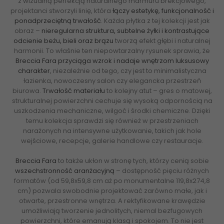
z wizualną perfekcją naturalnego marmuru brekcjowego,
projektanci stworzyli linię, która
łączy estetykę, funkcjonalność i
ponadprzeciętną trwałość
. Każda płytka z tej kolekcji jest jak
obraz –
nieregularna struktura, subtelne żyłki i kontrastujące
odcienie beżu, bieli oraz brązu
tworzą efekt głębi i naturalnej
harmonii. To właśnie ten niepowtarzalny rysunek sprawia, że
Breccia Fara przyciąga wzrok i nadaje wnętrzom luksusowy
charakter
, niezależnie od tego, czy jest to minimalistyczna
łazienka, nowoczesny salon czy elegancka przestrzeń
biurowa.
Trwałość materiału
to kolejny atut – gres o matowej,
strukturalnej powierzchni cechuje się wysoką odpornością na
uszkodzenia mechaniczne, wilgoć i środki chemiczne. Dzięki
temu kolekcja sprawdzi się również w przestrzeniach
narażonych na intensywne użytkowanie, takich jak hole
wejściowe, recepcje, galerie handlowe czy restauracje.
Breccia Fara
to także ukłon w stronę tych, którzy cenią sobie
wszechstronność aranżacyjną
– dostępność pięciu różnych
formatów (od 59,8x59,8 cm aż po monumentalne 119,8x274,8
cm) pozwala swobodnie projektować zarówno małe, jak i
otwarte, przestronne wnętrza. A rektyfikowane krawędzie
umożliwiają tworzenie jednolitych, niemal bezfugowych
powierzchni, które emanują klasą i spokojem. To nie jest