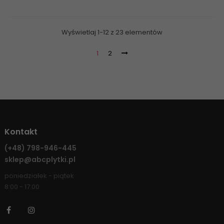
Wyświetlaj 1-12 z 23 elementów
1
2
Kontakt
(+48)
798-946-445
sklep@abcplytki.pl
poniedziałek - piątek
8:00 - 17:00
Facebook
Instagram