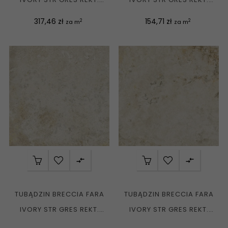
MAT....
MAT....
Cena
Cena
317,46 zł
154,71 zł
2
2
za m
za m


TUBĄDZIN BRECCIA FARA
TUBĄDZIN BRECCIA FARA
IVORY STR GRES REKT.
IVORY STR GRES REKT.
MAT. 59,8X59,8 G1
MAT. 79,8X79,8 G1