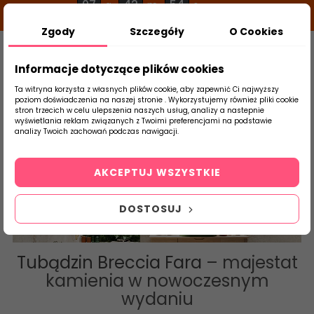
07
42
53
g
m
s
Zgody
Szczegóły
O Cookies
0
Szukaj
Informacje dotyczące plików cookies
Ta witryna korzysta z własnych plików cookie, aby zapewnić Ci najwyższy
poziom doświadczenia na naszej stronie . Wykorzystujemy również pliki cookie
stron trzecich w celu ulepszenia naszych usług, analizy a nastepnie
Strona Główna
Salon / Taras
Tubądzin
wyświetlania reklam związanych z Twoimi preferencjami na podstawie
produktu
analizy Twoich zachowań podczas nawigacji.
Breccia Fara
AKCEPTUJ WSZYSTKIE
DOSTOSUJ
Tubądzin Breccia Fara
– majestat
kamienia w nowoczesnym
wydaniu