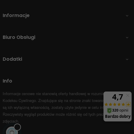
Informacje

Biuro Obsługi

Dodatki

Info
Informacje cenowe nie stanowią oferty handlowej w rozumieniu Art.66 par.1
Kodeksu Cywilnego.
Znajdujące się na stronie znaki towarowe i nazwy firm
są ich wyłączną własnością, zostały użyte jedynie w celu informacyjnym.
Rzeczywisty wygląd produktów może różnić się od tych prezentowanych na
zdjęciach.