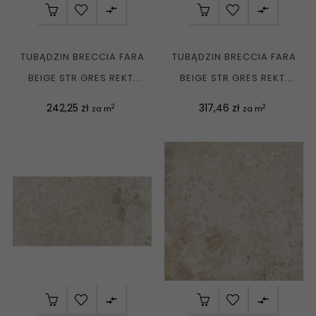


TUBĄDZIN BRECCIA FARA
TUBĄDZIN BRECCIA FARA
BEIGE STR GRES REKT.
BEIGE STR GRES REKT.
MAT....
MAT....
Cena
Cena
242,25 zł
317,46 zł
2
2
za m
za m

