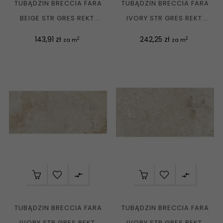
TUBĄDZIN BRECCIA FARA
TUBĄDZIN BRECCIA FARA
BEIGE STR GRES REKT.
IVORY STR GRES REKT.
MAT. 79,8X79,8 G1
MAT....
Cena
Cena
143,91 zł
242,25 zł
2
2
za m
za m


TUBĄDZIN BRECCIA FARA
TUBĄDZIN BRECCIA FARA
IVORY STR GRES REKT.
IVORY STR GRES REKT.