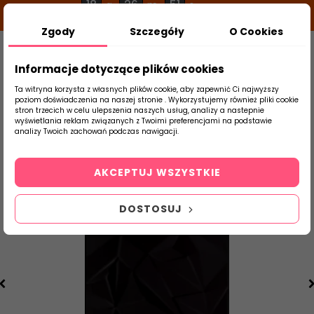
18
26
51
g
m
s
Zgody
Szczegóły
O Cookies
0
Szukaj
Informacje dotyczące plików cookies
Ta witryna korzysta z własnych plików cookie, aby zapewnić Ci najwyższy
poziom doświadczenia na naszej stronie . Wykorzystujemy również pliki cookie
stron trzecich w celu ulepszenia naszych usług, analizy a nastepnie
Strona Główna
Płytki Łazienkowe
Parad
wyświetlania reklam związanych z Twoimi preferencjami na podstawie
produktu
analizy Twoich zachowań podczas nawigacji.
AKCEPTUJ WSZYSTKIE
DOSTOSUJ