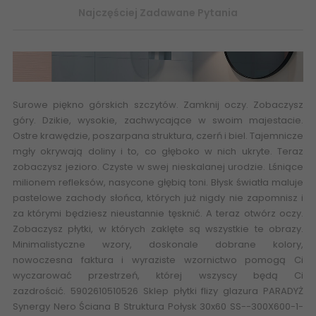
Najczęściej Zadawane Pytania
Surowe piękno górskich szczytów. Zamknij oczy. Zobaczysz
góry. Dzikie, wysokie, zachwycające w swoim majestacie.
Ostre krawędzie, poszarpana struktura, czerń i biel. Tajemnicze
mgły okrywają doliny i to, co głęboko w nich ukryte. Teraz
zobaczysz jezioro. Czyste w swej nieskalanej urodzie. Lśniące
milionem refleksów, nasycone głębią toni. Błysk światła maluje
pastelowe zachody słońca, których już nigdy nie zapomnisz i
za którymi będziesz nieustannie tęsknić. A teraz otwórz oczy.
Zobaczysz płytki, w których zaklęte są wszystkie te obrazy.
Minimalistyczne wzory, doskonale dobrane kolory,
nowoczesna faktura i wyraziste wzornictwo pomogą Ci
wyczarować przestrzeń, której wszyscy będą Ci
zazdrościć. 5902610510526 Sklep płytki flizy glazura PARADYŻ
Synergy Nero Ściana B Struktura Połysk 30x60 SS--300X600-1-