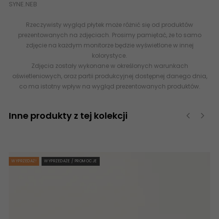
SYNE.NEB
Rzeczywisty wygląd płytek może różnić się od produktów
prezentowanych na zdjęciach. Prosimy pamiętać, że to samo
zdjęcie na każdym monitorze będzie wyświetlone w innej
kolorystyce.
Zdjęcia zostały wykonane w określonych warunkach
oświetleniowych, oraz partii produkcyjnej dostępnej danego dnia,
co ma istotny wpływ na wygląd prezentowanych produktów.
Inne produkty z tej kolekcji
‹
›
WYPRZEDAŻ!
WYPRZEDAŻE / PROMOCJE