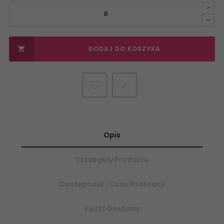
DODAJ DO KOSZYKA


Opis
Szczegóły Produktu
Dostępność | Czas Realizacji
Koszt Dostawy