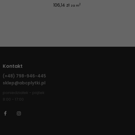
Cena
106,14 zł
2
za m
Kontakt
(+48)
798-946-445
sklep@abcplytki.pl
poniedziałek - piątek
8:00 - 17:00
Facebook
Instagram