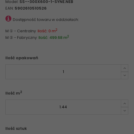
Model:
SS--300X600-1-SYNE.NEB
EAN:
5902610510526
Dostępność towaru w oddziałach:
2
M ① - Centralny
Ilość: 0 m
2
M ② - Fabryczny
Ilość: 499.68 m
Ilość opakowań
2
Ilość m
Ilość sztuk