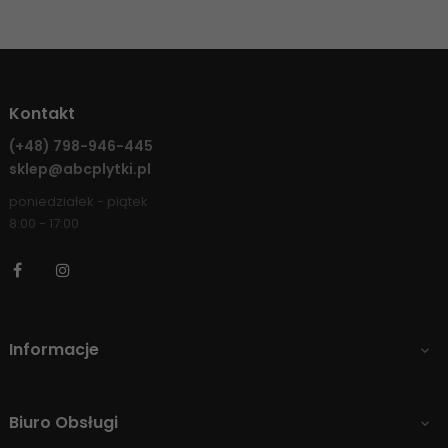
Kontakt
(+48)
798-946-445
sklep@abcplytki.pl
poniedziałek - piątek
8:00 - 17:00
Facebook
Instagram
Informacje

Biuro Obsługi
