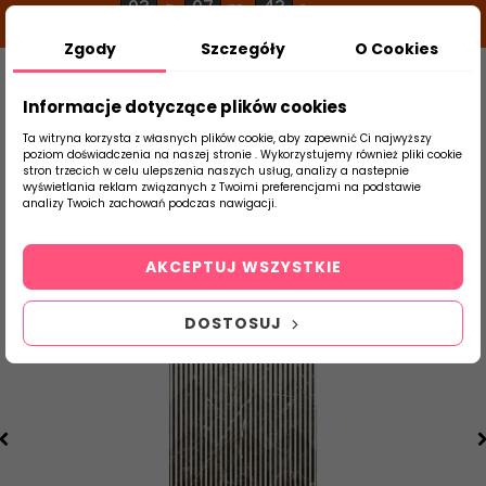
03
07
43
g
m
s
Zgody
Szczegóły
O Cookies
0
Szukaj
Informacje dotyczące plików cookies
Ta witryna korzysta z własnych plików cookie, aby zapewnić Ci najwyższy
poziom doświadczenia na naszej stronie . Wykorzystujemy również pliki cookie
stron trzecich w celu ulepszenia naszych usług, analizy a nastepnie
Strona Główna
Płytki Łazienkowe
Parad
wyświetlania reklam związanych z Twoimi preferencjami na podstawie
produktu
analizy Twoich zachowań podczas nawigacji.
AKCEPTUJ WSZYSTKIE
DOSTOSUJ