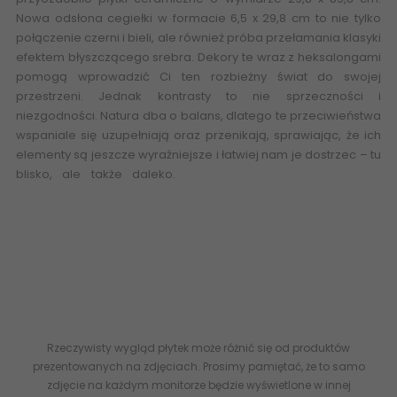
Nowa odsłona cegiełki w formacie 6,5 x 29,8 cm to nie tylko
połączenie czerni i bieli, ale również próba przełamania klasyki
efektem błyszczącego srebra. Dekory te wraz z heksalongami
pomogą wprowadzić Ci ten rozbieżny świat do swojej
przestrzeni. Jednak kontrasty to nie sprzeczności i
niezgodności. Natura dba o balans, dlatego te przeciwieństwa
wspaniale się uzupełniają oraz przenikają, sprawiając, że ich
elementy są jeszcze wyraźniejsze i łatwiej nam je dostrzec – tu
blisko, ale także daleko.
Internetowy Sklep z płytkami
Ceramicznymi Online 24 esklep Ceramika Paradyż My Way -
płytki ceramiczne, płytki łazienkowe, płytki podłogowe, płytki
rektyfikowane, flizy, glazura terakota gres, sklep płytki
www.abcplytki.pl kamień marmur biały oraz czarny -
kamieniopodobne tanie płytki SSR-298X898-1-ARST.NE
5902610523410 PARADYŻ (My Way) Arctic Storm Nero Ściana
Dekor Struktura Rekt. Połysk 29,8x89,8 G1
Rzeczywisty wygląd płytek może różnić się od produktów
prezentowanych na zdjęciach. Prosimy pamiętać, że to samo
zdjęcie na każdym monitorze będzie wyświetlone w innej