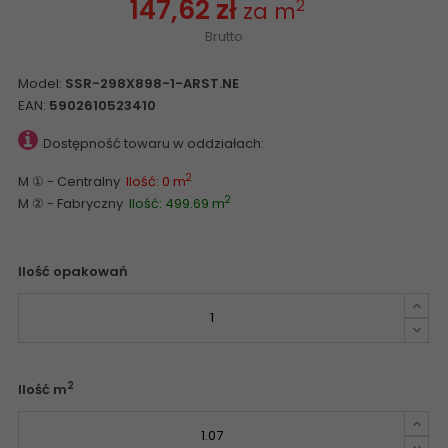
147,62 zł
2
za m
Brutto
Model:
SSR-298X898-1-ARST.NE
EAN:
5902610523410
Dostępność towaru w oddziałach:
2
M ① - Centralny
Ilość: 0 m
2
M ② - Fabryczny
Ilość: 499.69 m
Ilość opakowań
2
Ilość m