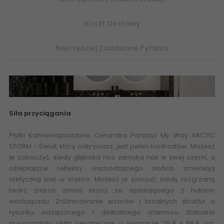
Koszt Dostawy
Najczęściej Zadawane Pytania
Siła przyciągania
Płytki Kamieniopodobne Ceramika Paradyż My Way ARCTIC
STORM
- Świat, który odkrywasz, jest pełen kontrastów. Możesz
je zobaczyć, kiedy głęboka noc zamyka nas w swej czerni, a
oślepiające refleksy wschodzącego słońca zmieniają
arktyczną biel w srebro. Możesz je poczuć, kiedy rozgrzaną
twarz zrasza zimna bryza ze spadającego z hukiem
wodospadu. Zróżnicowanie wzorów i tonalnych struktur o
rysunku wdzięcznego i delikatnego marmuru Statuario
przyozdobiło płytki ceramiczne o wymiarze 29,8 x 89,8 cm.