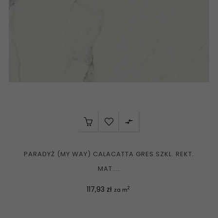

PARADYŻ (MY WAY) CALACATTA GRES SZKL. REKT.
MAT....
Cena
117,93 zł
2
za m