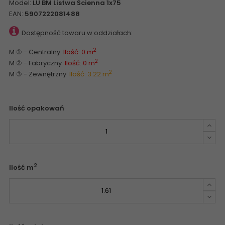
Model:
LU BM Listwa Ścienna 1x75
EAN:
5907222081488
Dostępność towaru w oddziałach:
2
M ① - Centralny
Ilość: 0 m
2
M ② - Fabryczny
Ilość: 0 m
2
M ③ - Zewnętrzny
Ilość: 3.22 m
Ilość opakowań
2
Ilość m