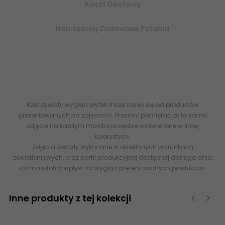
Koszt Dostawy
Najczęściej Zadawane Pytania
5907222081488 KOŃSKIE LU BM Listwa Ścienna 1x75 G1 - listwa
ozdobna wykończająca - internetowy sklep z płytkami
ceramicznymi esklep ceramika końskie
www.abcplytki.pl
Rzeczywisty wygląd płytek może różnić się od produktów
prezentowanych na zdjęciach. Prosimy pamiętać, że to samo
zdjęcie na każdym monitorze będzie wyświetlone w innej
kolorystyce.
Zdjęcia zostały wykonane w określonych warunkach
oświetleniowych, oraz partii produkcyjnej dostępnej danego dnia,
co ma istotny wpływ na wygląd prezentowanych produktów.
Inne produkty z tej kolekcji
‹
›