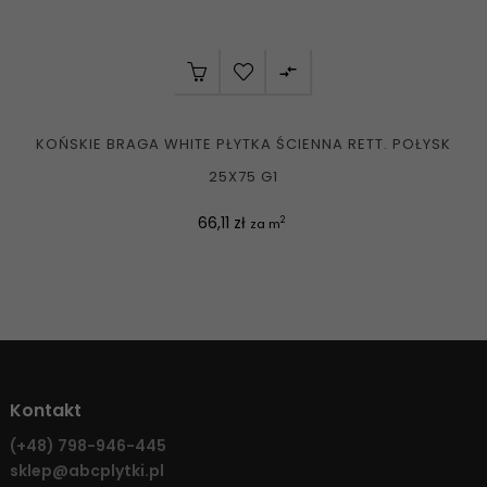

KOŃSKIE BRAGA WHITE PŁYTKA ŚCIENNA RETT. POŁYSK
25X75 G1
Cena
66,11 zł
2
za m
Kontakt
(+48)
798-946-445
sklep@abcplytki.pl