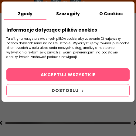
19
39
49
g
m
s
Zgody
Szczegóły
O Cookies
0
Szukaj
Informacje dotyczące plików cookies
Ta witryna korzysta z własnych plików cookie, aby zapewnić Ci najwyższy
poziom doświadczenia na naszej stronie . Wykorzystujemy również pliki cookie
stron trzecich w celu ulepszenia naszych usług, analizy a nastepnie
Strona Główna
Płytki Łazienkowe
Ceram
wyświetlania reklam związanych z Twoimi preferencjami na podstawie
produktu
analizy Twoich zachowań podczas nawigacji.
AKCEPTUJ WSZYSTKIE
DOSTOSUJ