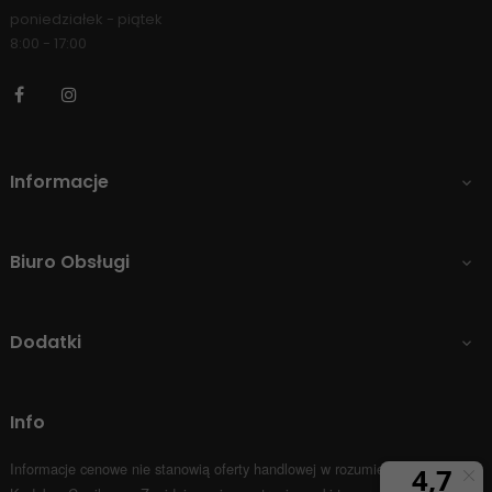
poniedziałek - piątek
8:00 - 17:00
Facebook
Instagram
Informacje

Biuro Obsługi

Dodatki

Info
Informacje cenowe nie stanowią oferty handlowej w rozumieniu Art.66 par.1