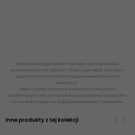
z płytkami tanie flizy
www.abcplytki.pl
płytki ceramiczne
imitujące beton, betonopodobne, płytki strukturalne 3d
rektyfikowane matowe oraz błyszczące połysk 5902627439155
KOŃSKIE Braga White Płytka Ścienna Rett. Połysk 25x75 imitacja
kamienia - płytki ceramiczne imitujące naturalny
kamień 000000000000024515 KOŃSKIE Braga Tropic A Inserto
Płytka Ścienna Połysk 25x75 centro decor dekor 5902027036107
KOŃSKIE Braga Tropic C Inserto Płytka Ścienna Połysk 25x75 G1
Rzeczywisty wygląd płytek może różnić się od produktów
prezentowanych na zdjęciach. Prosimy pamiętać, że to samo
zdjęcie na każdym monitorze będzie wyświetlone w innej
kolorystyce.
Zdjęcia zostały wykonane w określonych warunkach
oświetleniowych, oraz partii produkcyjnej dostępnej danego dnia,
co ma istotny wpływ na wygląd prezentowanych produktów.
Inne produkty z tej kolekcji
‹
›