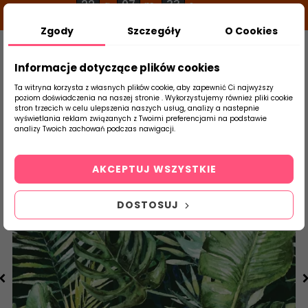
22
07
33
g
m
s
Zgody
Szczegóły
O Cookies
0
Szukaj
Informacje dotyczące plików cookies
Ta witryna korzysta z własnych plików cookie, aby zapewnić Ci najwyższy
poziom doświadczenia na naszej stronie . Wykorzystujemy również pliki cookie
stron trzecich w celu ulepszenia naszych usług, analizy a nastepnie
Strona Główna
Płytki Łazienkowe
Ceram
wyświetlania reklam związanych z Twoimi preferencjami na podstawie
produktu
analizy Twoich zachowań podczas nawigacji.
AKCEPTUJ WSZYSTKIE
DOSTOSUJ