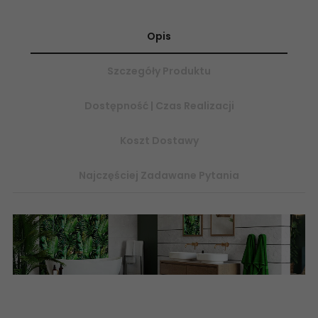
Opis
Szczegóły Produktu
Dostępność | Czas Realizacji
Koszt Dostawy
Najczęściej Zadawane Pytania
Płytki ceramiczne, sklep internetowy z płytkami ceramicznymi
flizy glazura CERAMIKA KOŃSKIE BRAGA 25x75, płytki ścienne
rektyfikowane, płytki ceramiczne łazienkowe, internetowy sklep