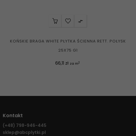

KOŃSKIE BRAGA WHITE PŁYTKA ŚCIENNA RETT. POŁYSK
25X75 G1
Cena
66,11 zł
2
za m
Kontakt
(+48)
798-946-445
sklep@abcplytki.pl