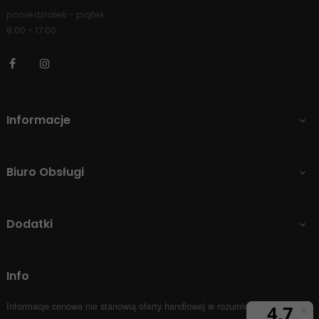
poniedziałek - piątek
8:00 - 17:00
Facebook
Instagram
Informacje

Biuro Obsługi

Dodatki

Info
Informacje cenowe nie stanowią oferty handlowej w rozumieniu Art.66 par.1