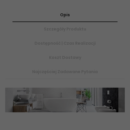
Opis
Szczegóły Produktu
Dostępność | Czas Realizacji
Koszt Dostawy
Najczęściej Zadawane Pytania
Płytki ceramiczne, łazienkowe, rektyfikowane, glazura,
terakota, flizy, kafelki, płytki 25x75, płytki sklep ceramika końskie
dalmacia 25x75, płytki łazienkowe rektyfikowane, glazura