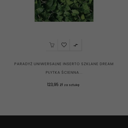

PARADYŻ UNIWERSALNE INSERTO SZKLANE DREAM
PŁYTKA ŚCIENNA...
Cena
123,95 zł
za sztukę