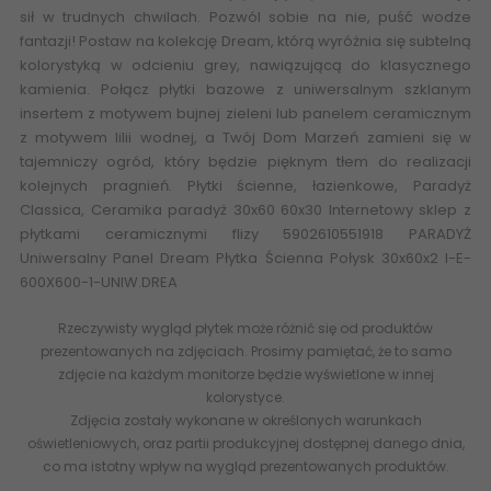
sił w trudnych chwilach. Pozwól sobie na nie, puść wodze
fantazji! Postaw na kolekcję
Dream
, którą wyróżnia się subtelną
kolorystyką w odcieniu grey, nawiązującą do klasycznego
kamienia. Połącz płytki bazowe z uniwersalnym szklanym
insertem z motywem bujnej zieleni lub panelem ceramicznym
z motywem lilii wodnej, a Twój Dom Marzeń zamieni się w
tajemniczy ogród, który będzie pięknym tłem do realizacji
kolejnych pragnień. Płytki ścienne, łazienkowe,
Paradyż
Classica
,
Ceramika paradyż
30x60 60x30
Internetowy sklep z
płytkami ceramicznymi flizy
5902610551918 PARADYŻ
Uniwersalny Panel Dream Płytka Ścienna Połysk 30x60x2 I-E-
600X600-1-UNIW.DREA
Rzeczywisty wygląd płytek może różnić się od produktów
prezentowanych na zdjęciach. Prosimy pamiętać, że to samo
zdjęcie na każdym monitorze będzie wyświetlone w innej
kolorystyce.
Zdjęcia zostały wykonane w określonych warunkach
oświetleniowych, oraz partii produkcyjnej dostępnej danego dnia,
co ma istotny wpływ na wygląd prezentowanych produktów.