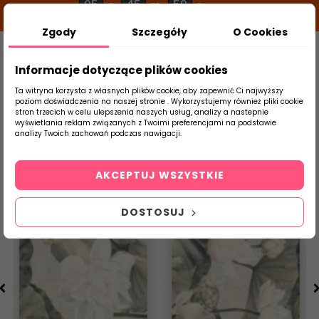
05
45
59
g
m
s
Zgody
Szczegóły
O Cookies
0
Szukaj
Informacje dotyczące plików cookies
Ta witryna korzysta z własnych plików cookie, aby zapewnić Ci najwyższy
poziom doświadczenia na naszej stronie . Wykorzystujemy również pliki cookie
stron trzecich w celu ulepszenia naszych usług, analizy a nastepnie
Strona Główna
Płytki Łazienkowe
Parad
wyświetlania reklam związanych z Twoimi preferencjami na podstawie
produktu
analizy Twoich zachowań podczas nawigacji.
AKCEPTUJ WSZYSTKIE
DOSTOSUJ