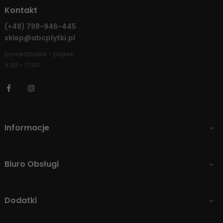
Kontakt
(+48)
798-946-445
sklep@abcplytki.pl
poniedziałek - piątek
8:00 - 17:00
Facebook
Instagram
Informacje

Biuro Obsługi

Dodatki
