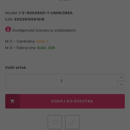
Model:
I-E-600X600-1-UNIW.DREA
EAN:
5902610551918
Dostępność towaru w oddziałach:
M ① - Centralny
Ilość: 1
M ② - Fabryczny
Ilość: 328
Ilość sztuk
DODAJ DO KOSZYKA

