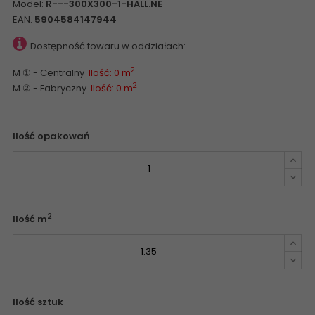
Model:
R---300X300-1-HALL.NE
EAN:
5904584147944
Dostępność towaru w oddziałach:
2
M ① - Centralny
Ilość: 0 m
2
M ② - Fabryczny
Ilość: 0 m
Ilość opakowań
2
Ilość m
Ilość sztuk