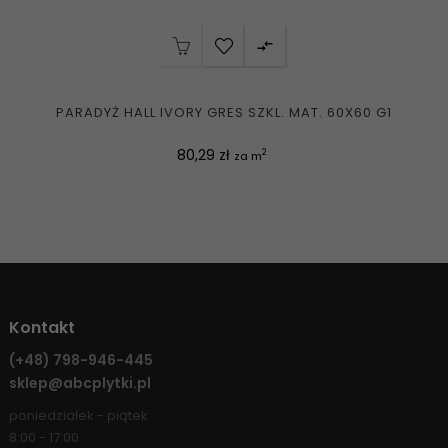

PARADYŻ HALL IVORY GRES SZKL. MAT. 60X60 G1
Cena
80,29 zł
2
za m
Kontakt
(+48)
798-946-445
sklep@abcplytki.pl
poniedziałek - piątek
8:00 - 17:00