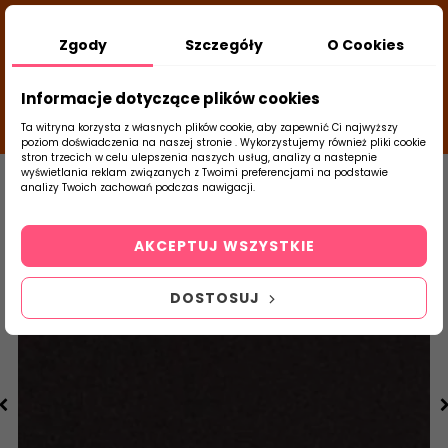
DODATKOWY RABAT Z KODEM:
NEWLOOK26
/
Zgody
Szczegóły
O Cookies
TUBADZIN
- DODAJ PRODUKT DO KOSZYKA, UŻYJ
23
KODÓW I SPRAWDŹ ILE ZAOSZCZĘDZISZ
d
close
Informacje dotyczące plików cookies
17
39
59
g
m
s
Ta witryna korzysta z własnych plików cookie, aby zapewnić Ci najwyższy
poziom doświadczenia na naszej stronie . Wykorzystujemy również pliki cookie
stron trzecich w celu ulepszenia naszych usług, analizy a nastepnie
Strona Główna
Salon / Taras
Paradyż
wyświetlania reklam związanych z Twoimi preferencjami na podstawie
analizy Twoich zachowań podczas nawigacji.
0
Szukaj
AKCEPTUJ WSZYSTKIE
produktu
DOSTOSUJ