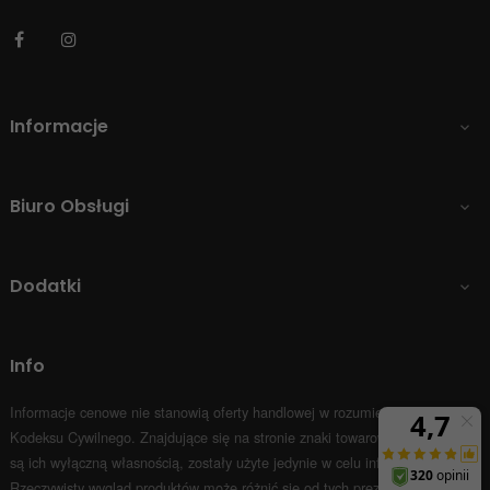
Facebook
Instagram
Informacje

Biuro Obsługi

Dodatki

Info
Informacje cenowe nie stanowią oferty handlowej w rozumieniu Art.66 par.1
Kodeksu Cywilnego.
Znajdujące się na stronie znaki towarowe i nazwy firm
są ich wyłączną własnością, zostały użyte jedynie w celu informacyjnym.
Rzeczywisty wygląd produktów może różnić się od tych prezentowanych na