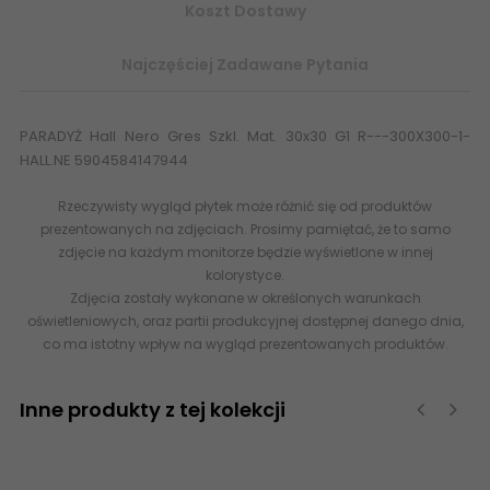
Koszt Dostawy
Najczęściej Zadawane Pytania
PARADYŻ Hall Nero Gres Szkl. Mat. 30x30 G1 R---300X300-1-
HALL.NE 5904584147944
Rzeczywisty wygląd płytek może różnić się od produktów
prezentowanych na zdjęciach. Prosimy pamiętać, że to samo
zdjęcie na każdym monitorze będzie wyświetlone w innej
kolorystyce.
Zdjęcia zostały wykonane w określonych warunkach
oświetleniowych, oraz partii produkcyjnej dostępnej danego dnia,
co ma istotny wpływ na wygląd prezentowanych produktów.
Inne produkty z tej kolekcji
‹
›