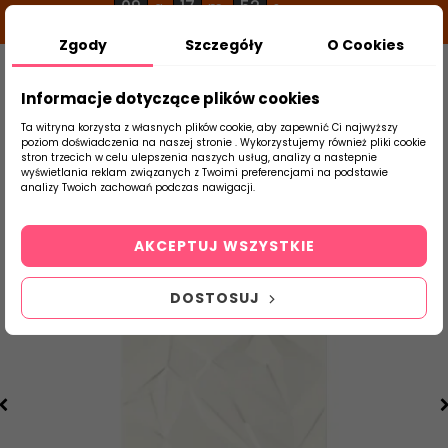
09
17
52
g
m
s
Zgody
Szczegóły
O Cookies
0
Szukaj
Informacje dotyczące plików cookies
Ta witryna korzysta z własnych plików cookie, aby zapewnić Ci najwyższy
poziom doświadczenia na naszej stronie . Wykorzystujemy również pliki cookie
stron trzecich w celu ulepszenia naszych usług, analizy a nastepnie
Strona Główna
Płytki Łazienkowe
Parad
wyświetlania reklam związanych z Twoimi preferencjami na podstawie
produktu
analizy Twoich zachowań podczas nawigacji.
AKCEPTUJ WSZYSTKIE
DOSTOSUJ