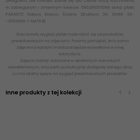
designem, ale również stanie się dla Ciebie oazą wytchnienia
w zabieganym i zmiennym świecie. 5902610511066 sklep płytki
PARADYŻ Natura Bianco Ściana Struktura 3d 30x60 SS-
-300X600-1-NATR.BI
Rzeczywisty wygląd płytek może różnić się od produktów
prezentowanych na zdjęciach. Prosimy pamiętać, że to samo
zdjęcie na każdym monitorze będzie wyświetlone w innej
kolorystyce.
Zdjęcia zostały wykonane w określonych warunkach
oświetleniowych, oraz partii produkcyjnej dostępnej danego dnia,
co ma istotny wpływ na wygląd prezentowanych produktów.
Inne produkty z tej kolekcji
‹
›