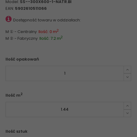
Model:
SS--300X600-1-NATR.BI
EAN:
5902610511066
Dostępność towaru w oddziałach:
2
M ① - Centralny
Ilość: 0 m
2
M ② - Fabryczny
Ilość: 7.2 m
Ilość opakowań
2
Ilość m
Ilość sztuk