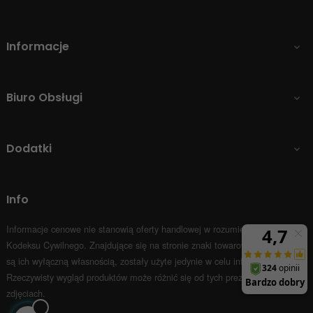
Informacje

Biuro Obsługi

Dodatki

Info
Informacje cenowe nie stanowią oferty handlowej w rozumieniu Art.66 par.1
Kodeksu Cywilnego.
Znajdujące się na stronie znaki towarowe i nazwy firm
są ich wyłączną własnością, zostały użyte jedynie w celu informacyjnym.
Rzeczywisty wygląd produktów może różnić się od tych prezentowanych na
zdjęciach.