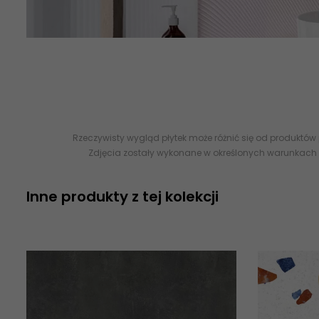
Perla Pink Ceramica Bianca 30x90 - Płytki Ceramiczne, uniwers
na abcplytki.pl
CERAMICA BIANCA
Rzeczywisty wygląd płytek może różnić się od produktów
Zdjęcia zostały wykonane w określonych warunkach 
Inne produkty z tej kolekcji