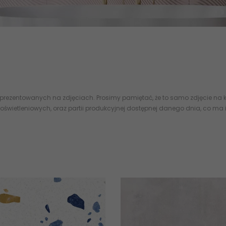
alne, struktura oraz akcent lastryko uzupełnione dekoracyjnymi sre
 prezentowanych na zdjęciach. Prosimy pamiętać, że to samo zdjęcie na k
oświetleniowych, oraz partii produkcyjnej dostępnej danego dnia, co ma