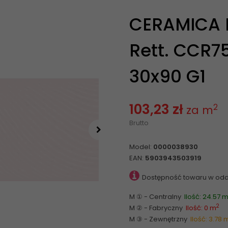
CERAMICA B
Rett. CCR7
30x90 G1
103,23 zł
2
za m
Brutto
Model:
0000038930
EAN:
5903943503919
Dostępność towaru w odd
M ① - Centralny
Ilość: 24.57 
2
M ② - Fabryczny
Ilość: 0 m
M ③ - Zewnętrzny
Ilość: 3.78 