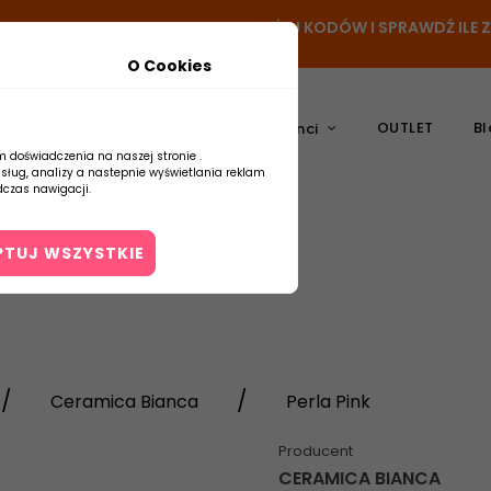
- DODAJ PRODUKT DO KOSZYKA, UŻYJ KODÓW I SPRAWDŹ ILE
O Cookies
OUTLET
Bl
atura
Ceramika
Producenci
m doświadczenia na naszej stronie .
usług, analizy a nastepnie wyświetlania reklam
czas nawigacji.
PTUJ WSZYSTKIE
Kontakt
Ceramica Bianca
Perla Pink
Producent
CERAMICA BIANCA