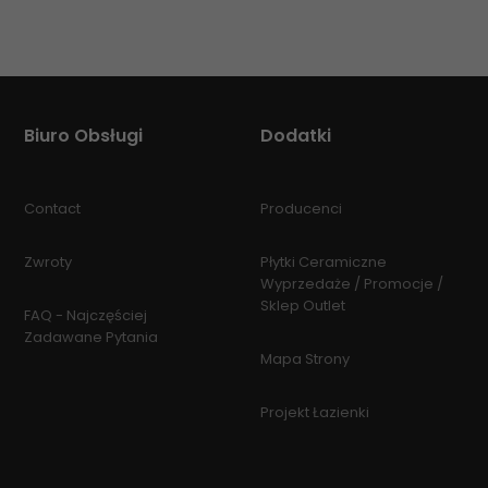
Biuro Obsługi
Dodatki
Contact
Producenci
Zwroty
Płytki Ceramiczne
Wyprzedaże / Promocje /
Sklep Outlet
FAQ - Najczęściej
Zadawane Pytania
Mapa Strony
Projekt Łazienki