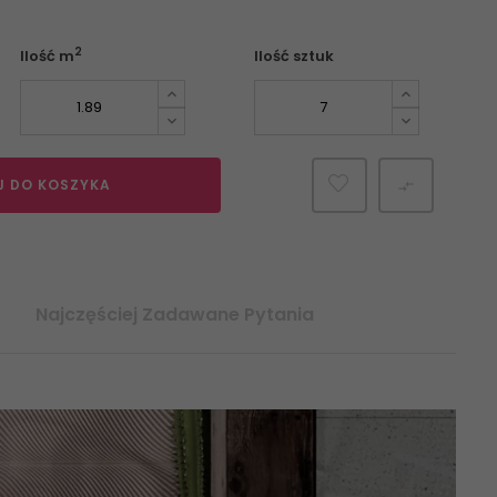
2
Ilość m
Ilość sztuk
J DO KOSZYKA

Najczęściej Zadawane Pytania