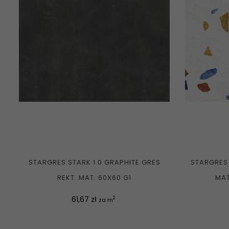
STARGRES STARK 1.0 GRAPHITE GRES
STARGRES 
REKT. MAT. 60X60 G1
MAT
Cena
61,67 zł
2
za m