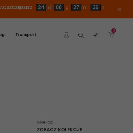
24
06
27
39
 ZAOSZCZĘDZISZ
d
g
m
s
close
0
Szukaj

og
Transport
produktu
Kolekcja
ZOBACZ KOLEKCJE