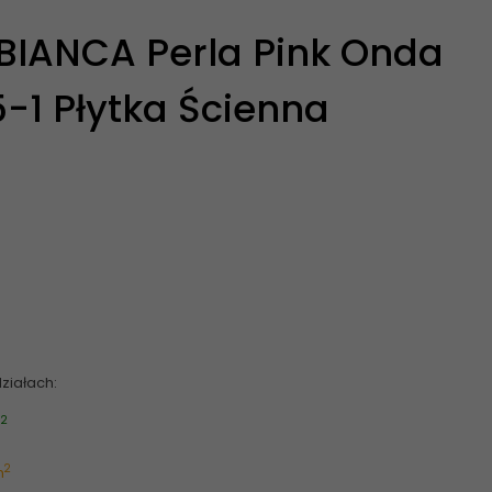
IANCA Perla Pink Onda
5-1 Płytka Ścienna
ziałach:
2
m
2
m