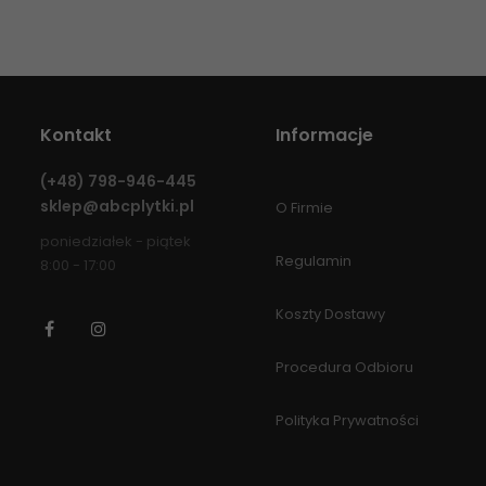
Kontakt
Informacje
(+48)
798-946-445
sklep@abcplytki.pl
O Firmie
poniedziałek - piątek
Regulamin
8:00 - 17:00
Koszty Dostawy
Facebook
Instagram
Procedura Odbioru
Polityka Prywatności