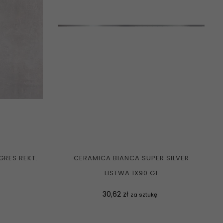
GRES REKT.
CERAMICA BIANCA SUPER SILVER
LISTWA 1X90 G1
Cena
30,62 zł
za sztukę