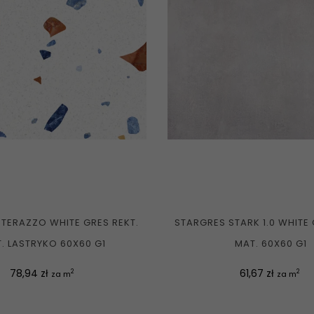
TERAZZO WHITE GRES REKT.
STARGRES STARK 1.0 WHITE 
. LASTRYKO 60X60 G1
MAT. 60X60 G1
Cena
Cena
78,94 zł
61,67 zł
2
2
za m
za m