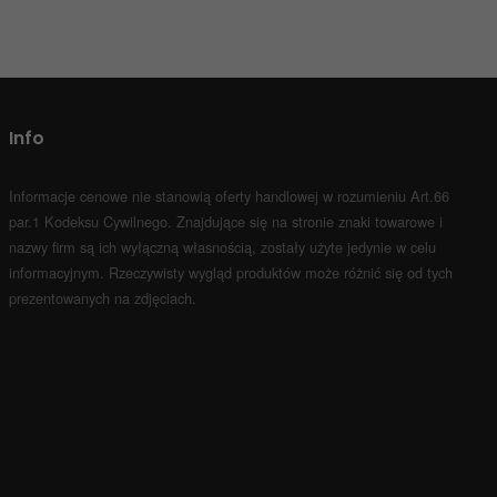
Info
Informacje cenowe nie stanowią oferty handlowej w rozumieniu Art.66
par.1 Kodeksu Cywilnego.
Znajdujące się na stronie znaki towarowe i
nazwy firm są ich wyłączną własnością, zostały użyte jedynie w celu
informacyjnym.
Rzeczywisty wygląd produktów może różnić się od tych
prezentowanych na zdjęciach.