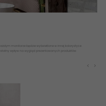
brnymi listwami o dwóch szerokościach. Cala kolekcja dostępna
ażdym monitorze będzie wyświetlone w innej kolorystyce.
 istotny wpływ na wygląd prezentowanych produktów.
‹
›