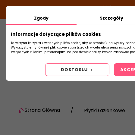
DODATKOWY RABAT Z KODEM:
NEWLOOK26
/
TUBADZIN
Zgody
Szczegóły
Informacje dotyczące plików cookies
Płytki
Arm
Ta witryna korzysta z własnych plików cookie, aby zapewnić Ci najwyższy pozio
Wykorzystujemy również pliki cookie stron trzecich w celu ulepszenia naszych 
związanych z Twoimi preferencjami na podstawie analizy Twoich zachowań pod
DOSTOSUJ
AKCE
Strona Główna
Płytki Łazienkowe