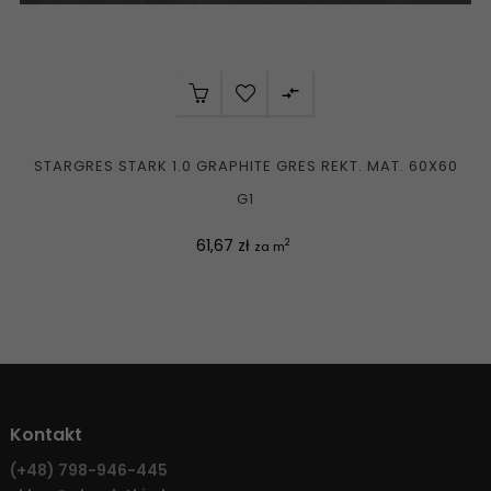

STARGRES STARK 1.0 GRAPHITE GRES REKT. MAT. 60X60
G1
Cena
61,67 zł
2
za m
Kontakt
(+48)
798-946-445