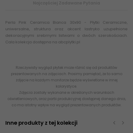
Najczęściej Zadawane Pytania
Perla Pink Ceramica Bianca 30x90 - Płytki Ceramiczne,
uniwersalne, struktura oraz akcent lastryko uzupełnione
dekoracyjnymi srebrnymi listwami o dwóch szerokościach.
Cala kolekcja dostępna na abcplytki.pl
Rzeczywisty wygląd płytek może różnić się od produktów
prezentowanych na zdjęciach. Prosimy pamiętać, że to samo
zdjęcie na każdym monitorze będzie wyświetlone w innej
kolorystyce.
Zdjęcia zostały wykonane w określonych warunkach
oświetleniowych, oraz partii produkcyjnej dostępnej danego dnia,
co ma istotny wpływ na wygląd prezentowanych produktów.
Inne produkty z tej kolekcji