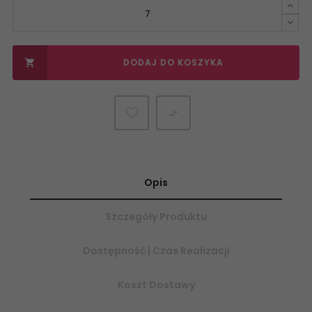
DODAJ DO KOSZYKA


Opis
Szczegóły Produktu
Dostępność | Czas Realizacji
Koszt Dostawy