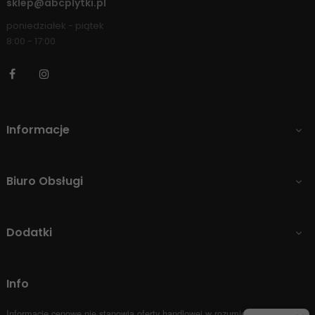
sklep@abcplytki.pl
poniedziałek - piątek
8:00 - 17:00
Facebook
Instagram
Informacje

Biuro Obsługi

Dodatki

Info
Informacje cenowe nie stanowią oferty handlowej w rozumieniu Art.66 par.1