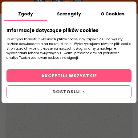
06
45
38
g
m
s
Zgody
Szczegóły
O Cookies
0
Szukaj
Informacje dotyczące plików cookies
Ta witryna korzysta z własnych plików cookie, aby zapewnić Ci najwyższy
poziom doświadczenia na naszej stronie . Wykorzystujemy również pliki cookie
stron trzecich w celu ulepszenia naszych usług, analizy a nastepnie
Strona Główna
Płytki Łazienkowe
Ceram
wyświetlania reklam związanych z Twoimi preferencjami na podstawie
produktu
analizy Twoich zachowań podczas nawigacji.
AKCEPTUJ WSZYSTKIE
DOSTOSUJ