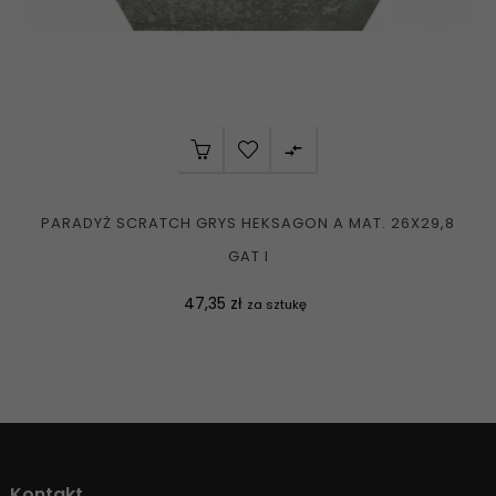

PARADYŻ SCRATCH GRYS HEKSAGON A MAT. 26X29,8
GAT I
Cena
47,35 zł
za sztukę
Kontakt