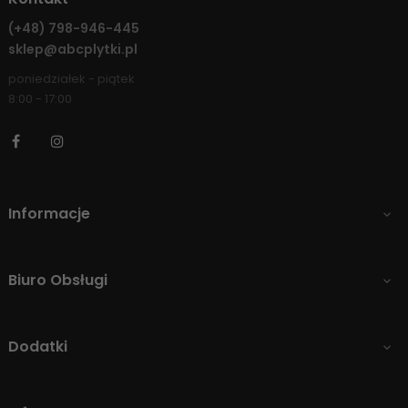
(+48)
798-946-445
sklep@abcplytki.pl
poniedziałek - piątek
8:00 - 17:00
Facebook
Instagram
Informacje

Biuro Obsługi

Dodatki
