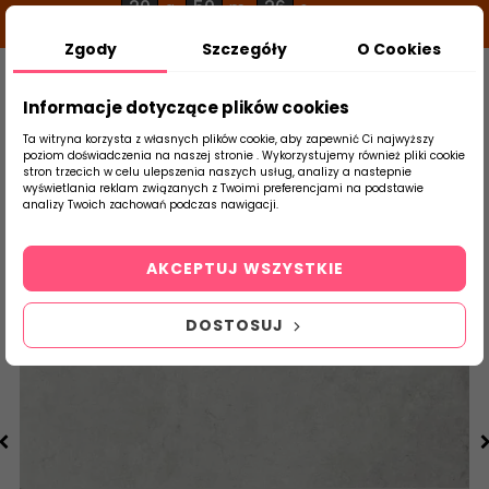
20
50
26
g
m
s
Zgody
Szczegóły
O Cookies
0
Szukaj
Informacje dotyczące plików cookies
Ta witryna korzysta z własnych plików cookie, aby zapewnić Ci najwyższy
poziom doświadczenia na naszej stronie . Wykorzystujemy również pliki cookie
stron trzecich w celu ulepszenia naszych usług, analizy a nastepnie
Strona Główna
Płytki Łazienkowe
Parad
wyświetlania reklam związanych z Twoimi preferencjami na podstawie
produktu
analizy Twoich zachowań podczas nawigacji.
AKCEPTUJ WSZYSTKIE
DOSTOSUJ