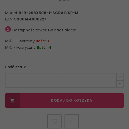
Model:
R-R-298X598-1-SCRA.BISP-M
EAN:
5900144086227
Dostępność towaru w oddziałach:
M ① - Centralny
Ilość: 0
M ② - Fabryczny
Ilość: 14
Ilość sztuk
DODAJ DO KOSZYKA

