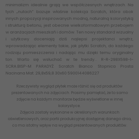
minimalizm idealnie grają we współczesnych wnętrzach. Na
tych „nutach” bazuje właśnie kolekcja Scratch, która obok
innych propozycji inspirowanych modną, naturalną kolorystyką
i strukturą
betonu
, jest obecnie wielkoformatowym przebojem
w aranżacjach mieszkań i domów. Ten nowy standard wizualny
i użytkowy doceniają dziś najlepsi projektanci wnętrz,
wprowadzając elementy takie, jak płytki Scratch, do każdego
rodzaju pomieszczenia i nadając mu dzięki temu oryginalny
ton. Warto się wsłuchać w te trendy… R-R-298X598-1-
SCRA.BISP-M PARADYŻ Scratch Bianco Stopnica Prosta
Nacinana Mat. 29,8x59,8 30x60 5900144086227
Rzeczywisty wygląd płytek może różnić się od produktów
prezentowanych na zdjęciach. Prosimy pamiętać, że to samo
zdjęcie na każdym monitorze będzie wyświetlone w innej
kolorystyce.
Zdjęcia zostały wykonane w określonych warunkach
oświetleniowych, oraz partii produkcyjnej dostępnej danego dnia,
co ma istotny wpływ na wygląd prezentowanych produktów.