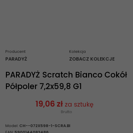
Producent
Kolekcja
PARADYŻ
ZOBACZ KOLEKCJE
PARADYŻ Scratch Bianco Cokół
Półpoler 7,2x59,8 G1
19,06 zł
za sztukę
Brutto
Model:
CH--072X598-1-SCRA.BI
EAN:
5900144083486