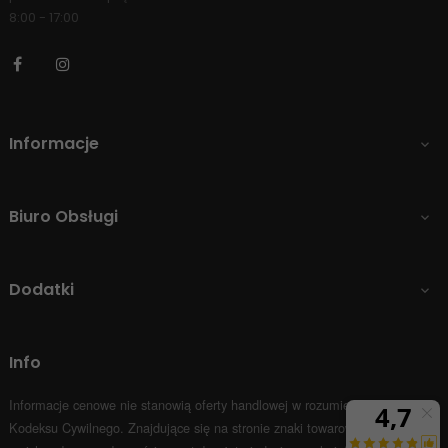
8:00 - 17:00
Facebook
Instagram
Informacje

Biuro Obsługi

Dodatki

Info
Informacje cenowe nie stanowią oferty handlowej w rozumieniu Art.66 par.1
Kodeksu Cywilnego.
Znajdujące się na stronie znaki towarowe i nazwy firm