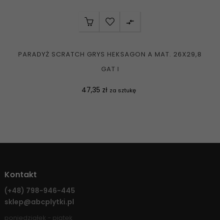

PARADYŻ SCRATCH GRYS HEKSAGON A MAT. 26X29,8
GAT I
Cena
47,35 zł
za sztukę
Kontakt
(+48)
798-946-445
sklep@abcplytki.pl
poniedziałek - piątek