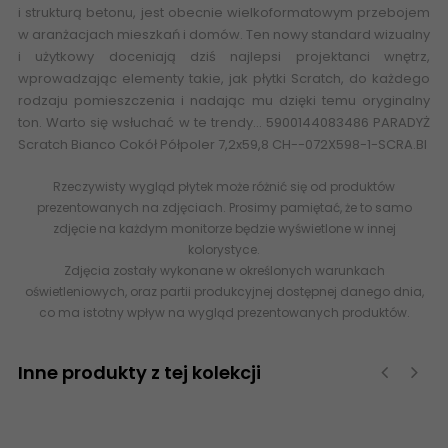
i strukturą
betonu
, jest obecnie wielkoformatowym przebojem
w aranżacjach mieszkań i domów. Ten nowy standard wizualny
i użytkowy doceniają dziś najlepsi projektanci wnętrz,
wprowadzając elementy takie, jak płytki Scratch, do każdego
rodzaju pomieszczenia i nadając mu dzięki temu oryginalny
ton. Warto się wsłuchać w te trendy… 5900144083486 PARADYŻ
Scratch Bianco Cokół Półpoler 7,2x59,8 CH--072X598-1-SCRA.BI
Rzeczywisty wygląd płytek może różnić się od produktów
prezentowanych na zdjęciach. Prosimy pamiętać, że to samo
zdjęcie na każdym monitorze będzie wyświetlone w innej
kolorystyce.
Zdjęcia zostały wykonane w określonych warunkach
oświetleniowych, oraz partii produkcyjnej dostępnej danego dnia,
co ma istotny wpływ na wygląd prezentowanych produktów.
Inne produkty z tej kolekcji
‹
›