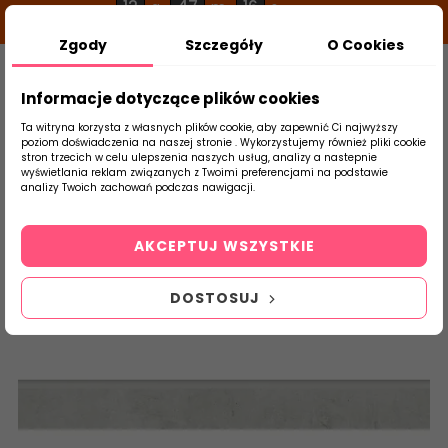
12
47
15
g
m
s
Zgody
Szczegóły
O Cookies
0
Szukaj
Informacje dotyczące plików cookies
Ta witryna korzysta z własnych plików cookie, aby zapewnić Ci najwyższy
poziom doświadczenia na naszej stronie . Wykorzystujemy również pliki cookie
stron trzecich w celu ulepszenia naszych usług, analizy a nastepnie
Strona Główna
Płytki Łazienkowe
Parad
wyświetlania reklam związanych z Twoimi preferencjami na podstawie
produktu
analizy Twoich zachowań podczas nawigacji.
AKCEPTUJ WSZYSTKIE
DOSTOSUJ