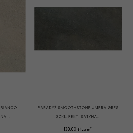
 BIANCO
PARADYŻ SMOOTHSTONE UMBRA GRES
NA...
SZKL. REKT. SATYNA...
Cena
138,00 zł
2
za m