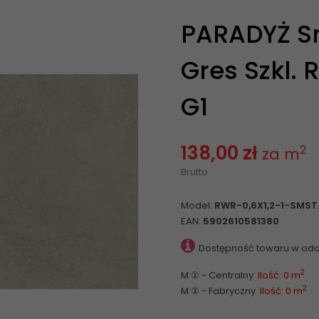
PARADYŻ S
Gres Szkl. 
G1
138,00 zł
2
za m
Brutto
Model:
RWR-0,6X1,2-1-SMST.
EAN:
5902610581380
Dostępność towaru w odd
2
M ① - Centralny
Ilość: 0 m
2
M ② - Fabryczny
Ilość: 0 m