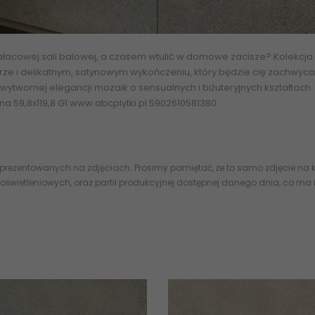
łacowej sali balowej, a czasem wtulić w domowe zacisze? Kolekc
ze i delikatnym, satynowym wykończeniu, który będzie cię zachwyc
ytwornej elegancji mozaik o sensualnych i biżuteryjnych kształtach.
na 59,8x119,8 G1 www.abcplytki.pl 5902610581380
 prezentowanych na zdjęciach. Prosimy pamiętać, że to samo zdjęcie na k
oświetleniowych, oraz partii produkcyjnej dostępnej danego dnia, co ma