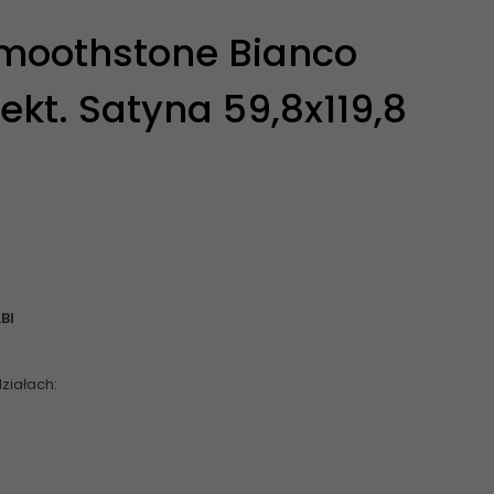
moothstone Bianco
Rekt. Satyna 59,8x119,8
BI
ziałach: