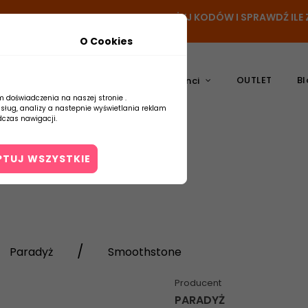
N
- DODAJ PRODUKT DO KOSZYKA, UŻYJ KODÓW I SPRAWDŹ IL
O Cookies
OUTLET
Bl
atura
Ceramika
Producenci
m doświadczenia na naszej stronie .
usług, analizy a nastepnie wyświetlania reklam
czas nawigacji.
PTUJ WSZYSTKIE
Kontakt
Paradyż
Smoothstone
Producent
PARADYŻ