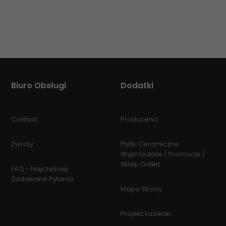
Biuro Obsługi
Dodatki
Contact
Producenci
Zwroty
Płytki Ceramiczne
Wyprzedaże / Promocje /
Sklep Outlet
FAQ - Najczęściej
Zadawane Pytania
Mapa Strony
Projekt Łazienki