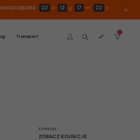
22
12
17
21
E ZAOSZCZĘDZISZ
d
g
m
s
close
0
Szukaj

og
Transport
produktu
Kolekcja
ZOBACZ KOLEKCJE