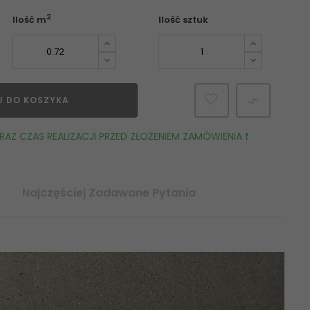
2
Ilość m
Ilość sztuk
J DO KOSZYKA

AZ CZAS REALIZACJI PRZED ZŁOŻENIEM ZAMÓWIENIA ❗️
Najczęściej Zadawane Pytania