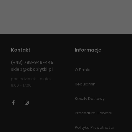
Kontakt
Informacje
(+48)
798-946-445
sklep@abcplytki.pl
O Firmie
poniedziałek - piątek
Regulamin
8:00 - 17:00
Koszty Dostawy
Facebook
Instagram
Procedura Odbioru
Polityka Prywatności