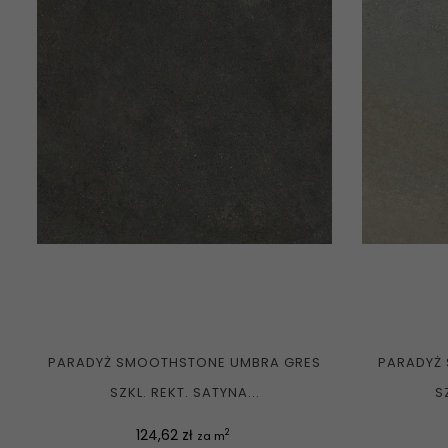
PARADYŻ SMOOTHSTONE UMBRA GRES
PARADYŻ
SZKL. REKT. SATYNA...
S
Cena
124,62 zł
2
za m