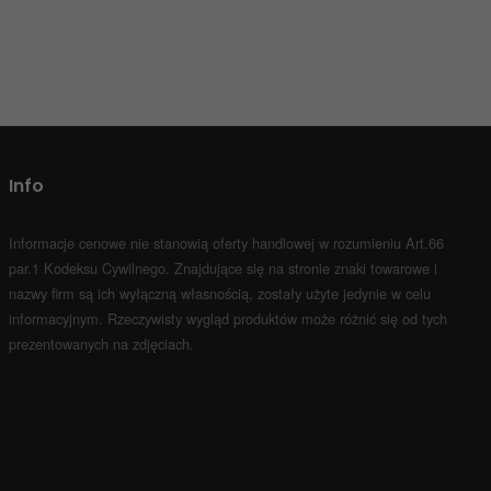
Info
Informacje cenowe nie stanowią oferty handlowej w rozumieniu Art.66
par.1 Kodeksu Cywilnego.
Znajdujące się na stronie znaki towarowe i
nazwy firm są ich wyłączną własnością, zostały użyte jedynie w celu
informacyjnym.
Rzeczywisty wygląd produktów może różnić się od tych
prezentowanych na zdjęciach.