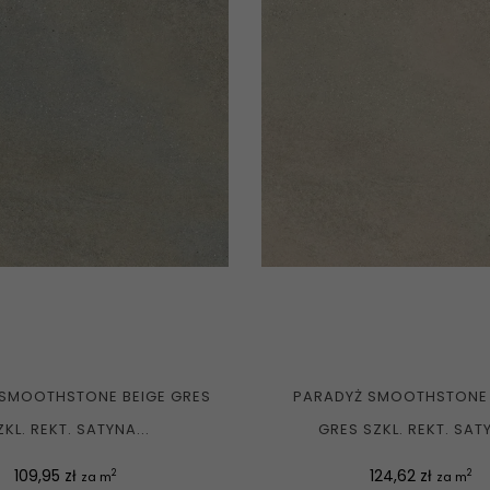
 SMOOTHSTONE BEIGE GRES
PARADYŻ SMOOTHSTONE
ZKL. REKT. SATYNA...
GRES SZKL. REKT. SATY
Cena
Cena
109,95 zł
124,62 zł
2
2
za m
za m