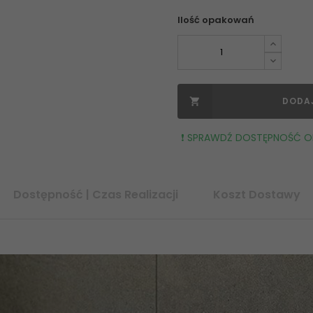
Ilość opakowań
DODA

❗️ SPRAWDŹ DOSTĘPNOŚĆ OR
Dostępność | Czas Realizacji
Koszt Dostawy