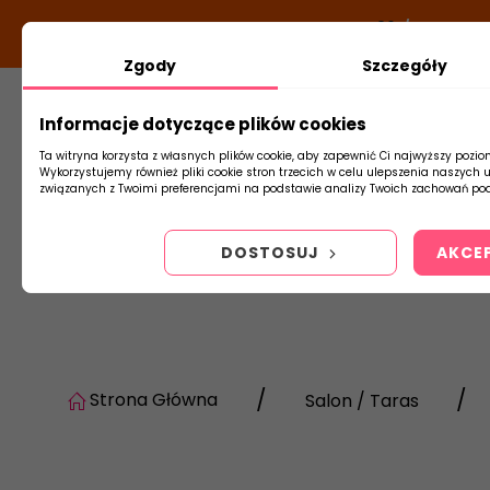
DODATKOWY RABAT Z KODEM:
NEWLOOK26
/
TUBADZI
Zgody
Szczegóły
Informacje dotyczące plików cookies
Płytki
Arm
Ta witryna korzysta z własnych plików cookie, aby zapewnić Ci najwyższy pozio
Wykorzystujemy również pliki cookie stron trzecich w celu ulepszenia naszych 
związanych z Twoimi preferencjami na podstawie analizy Twoich zachowań pod
DOSTOSUJ
AKCE
Strona Główna
Salon / Taras