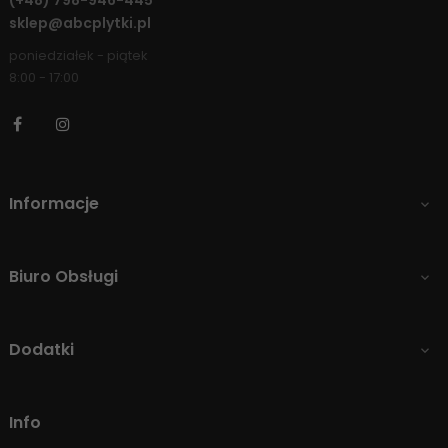
sklep@abcplytki.pl
poniedziałek - piątek
8:00 - 17:00
Facebook
Instagram
Informacje

Biuro Obsługi

Dodatki

Info