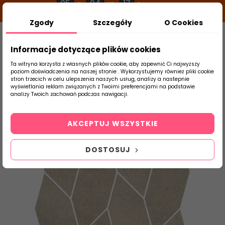
05
04
16
g
m
s
Zgody
Szczegóły
O Cookies
0
Szukaj
Informacje dotyczące plików cookies
Ta witryna korzysta z własnych plików cookie, aby zapewnić Ci najwyższy
poziom doświadczenia na naszej stronie . Wykorzystujemy również pliki cookie
stron trzecich w celu ulepszenia naszych usług, analizy a nastepnie
Strona Główna
Salon / Taras
Paradyż
wyświetlania reklam związanych z Twoimi preferencjami na podstawie
produktu
analizy Twoich zachowań podczas nawigacji.
AKCEPTUJ WSZYSTKIE
DOSTOSUJ