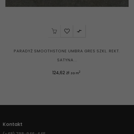

PARADYŻ SMOOTHSTONE UMBRA GRES SZKL. REKT.
SATYNA...
Cena
124,62 zł
2
za m
Kontakt
(+48)
798-946-445