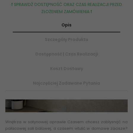
❗️ SPRAWDŹ DOSTĘPNOŚĆ ORAZ CZAS REALIZACJI PRZED
ZŁOŻENIEM ZAMÓWIENIA ❗️
Opis
Szczegóły Produktu
Dostępność | Czas Realizacji
Koszt Dostawy
Najczęściej Zadawane Pytania
Wnętrza w satynowej oprawie Czasem chcesz zabłysnąć na
pałacowej sali balowej, a czasem wtulić w domowe zacisze?