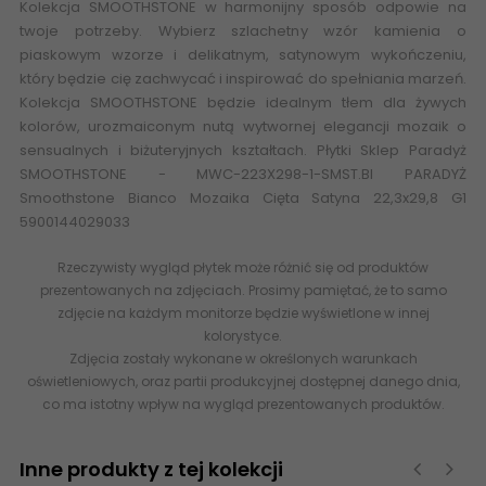
Kolekcja SMOOTHSTONE w harmonijny sposób odpowie na
twoje potrzeby. Wybierz szlachetny wzór kamienia o
piaskowym wzorze i delikatnym, satynowym wykończeniu,
który będzie cię zachwycać i inspirować do spełniania marzeń.
Kolekcja SMOOTHSTONE będzie idealnym tłem dla żywych
kolorów, urozmaiconym nutą wytwornej elegancji mozaik o
sensualnych i biżuteryjnych kształtach. Płytki Sklep Paradyż
SMOOTHSTONE - MWC-223X298-1-SMST.BI PARADYŻ
Smoothstone Bianco Mozaika Cięta Satyna 22,3x29,8 G1
5900144029033
Rzeczywisty wygląd płytek może różnić się od produktów
prezentowanych na zdjęciach. Prosimy pamiętać, że to samo
zdjęcie na każdym monitorze będzie wyświetlone w innej
kolorystyce.
Zdjęcia zostały wykonane w określonych warunkach
oświetleniowych, oraz partii produkcyjnej dostępnej danego dnia,
co ma istotny wpływ na wygląd prezentowanych produktów.
Inne produkty z tej kolekcji