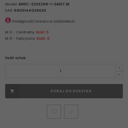
Model:
MWC-223X298-1-SMST.BI
EAN:
5900144029033
Dostępność towaru w oddziałach:
M ① - Centralny
Ilość: 0
M ② - Fabryczny
Ilość: 0
Ilość sztuk
DODAJ DO KOSZYKA

