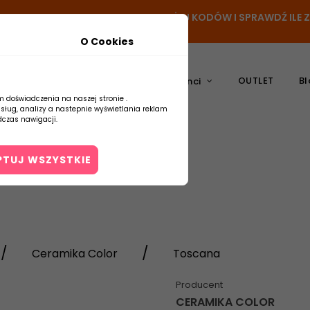
- DODAJ PRODUKT DO KOSZYKA, UŻYJ KODÓW I SPRAWDŹ ILE
O Cookies
OUTLET
Bl
atura
Ceramika
Producenci
m doświadczenia na naszej stronie .
usług, analizy a nastepnie wyświetlania reklam
czas nawigacji.
PTUJ WSZYSTKIE
Kontakt
Ceramika Color
Toscana
Producent
CERAMIKA COLOR