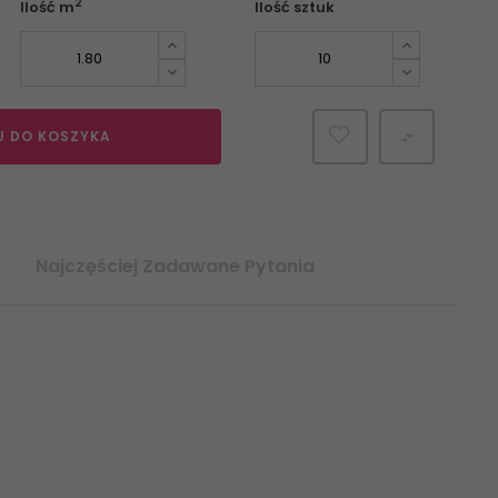
2
Ilość m
Ilość sztuk
J DO KOSZYKA

Najczęściej Zadawane Pytania
amiczne rektyfikowane, rektyfikowana glazura ceramiczna
łytka ceramiczne aranżacje, internetowy sklep z płytkami