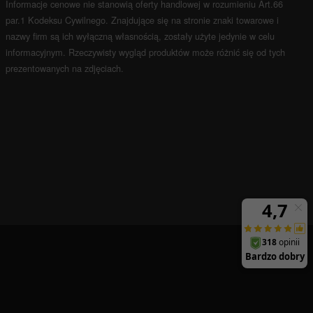
Informacje cenowe nie stanowią oferty handlowej w rozumieniu Art.66
par.1 Kodeksu Cywilnego.
Znajdujące się na stronie znaki towarowe i
nazwy firm są ich wyłączną własnością, zostały użyte jedynie w celu
informacyjnym.
Rzeczywisty wygląd produktów może różnić się od tych
prezentowanych na zdjęciach.