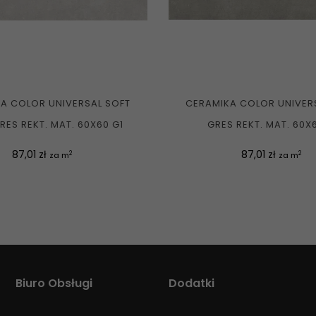
A COLOR UNIVERSAL SOFT
CERAMIKA COLOR UNIVER
RES REKT. MAT. 60X60 G1
GRES REKT. MAT. 60X
Cena
Cena
87,01 zł
87,01 zł
2
2
za m
za m
Biuro Obsługi
Dodatki