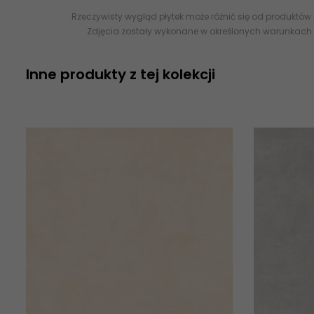
Rzeczywisty wygląd płytek może różnić się od produktów
Zdjęcia zostały wykonane w określonych warunkach 
Inne produkty z tej kolekcji