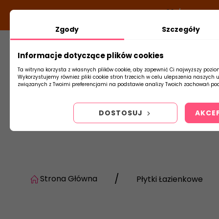
DODATKOWY RABAT Z KODEM:
NEWLOOK26
/
TUBADZIN
Zgody
Szczegóły
Informacje dotyczące plików cookies
Płytki
Arm
Ta witryna korzysta z własnych plików cookie, aby zapewnić Ci najwyższy pozio
Wykorzystujemy również pliki cookie stron trzecich w celu ulepszenia naszych 
związanych z Twoimi preferencjami na podstawie analizy Twoich zachowań pod
DOSTOSUJ
AKCE
Strona Główna
Płytki Łazienkowe