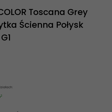
COLOR Toscana Grey
ytka Ścienna Połysk
 G1
ziałach:
2
m