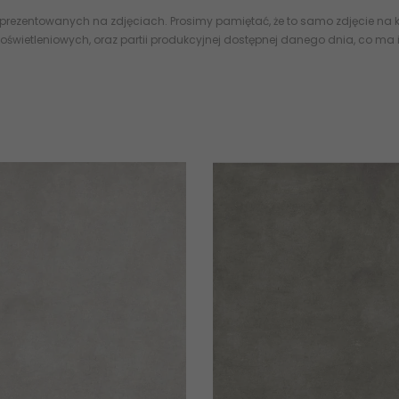
 prezentowanych na zdjęciach. Prosimy pamiętać, że to samo zdjęcie na k
oświetleniowych, oraz partii produkcyjnej dostępnej danego dnia, co ma