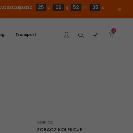
25
09
52
34
 ZAOSZCZĘDZISZ
d
g
m
s
close
0
Szukaj

og
Transport
produktu
Kolekcja
ZOBACZ KOLEKCJE