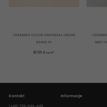
CERAMIKA COLOR UNIVERSAL CREAM
CERAMIK
60X60 G1
GREY G
Cena
87,01 zł
2
za m
Kontakt
Informacje
(+48)
798-946-445