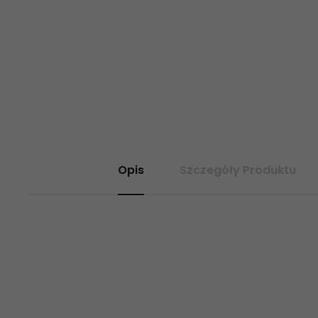
Opis
Szczegóły Produktu
5903943503292 CERAMIKA COLOR Toscana Grey CCR52-1 Płytka Śc
30x60, płytki ścienne tanie 30x60 rektyfikowacja, imitacja nat
ceramicznymi CERAMIKA COLOR TOSCANA 30x60
www.abcplytki