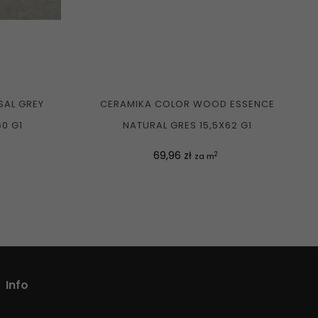
SAL GREY
CERAMIKA COLOR WOOD ESSENCE
60 G1
NATURAL GRES 15,5X62 G1
Cena
69,96 zł
2
za m
Info