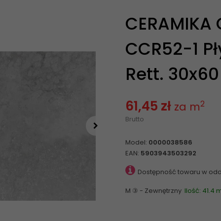
CERAMIKA 
CCR52-1 Pł
Rett. 30x60
61,45 zł
2
za m
Brutto
Model:
0000038586
EAN:
5903943503292
Dostępność towaru w odd
M ③ - Zewnętrzny
Ilość: 41.4 