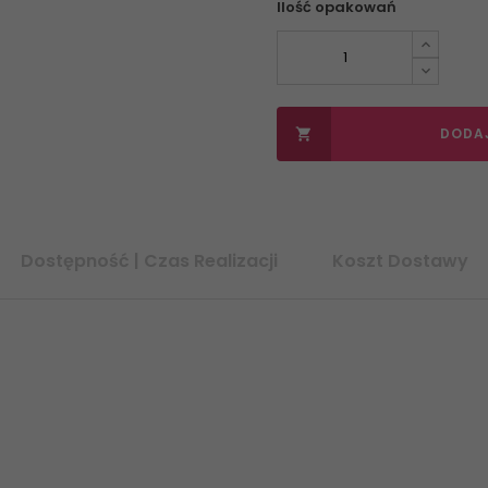
Ilość opakowań
DODA

Dostępność | Czas Realizacji
Koszt Dostawy
ienna Połysk Rett. 30x60 G1 0000038586 kamień glazura, płytki cer
uralnego kamienia, glazura imitująca naturalny kamień, szary kamień p
.pl
esklep