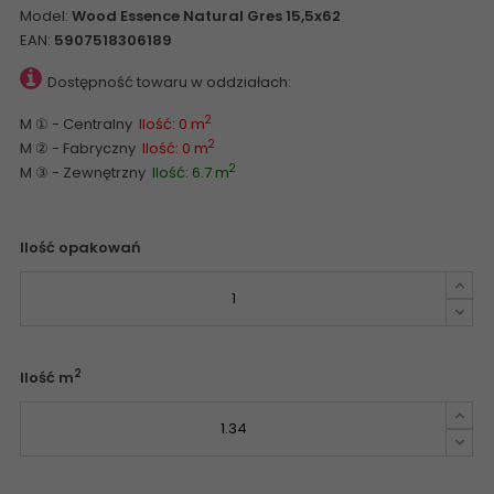
Model:
Wood Essence Natural Gres 15,5x62
EAN:
5907518306189
Dostępność towaru w oddziałach:
2
M ① - Centralny
Ilość: 0 m
2
M ② - Fabryczny
Ilość: 0 m
2
M ③ - Zewnętrzny
Ilość: 6.7 m
Ilość opakowań
2
Ilość m