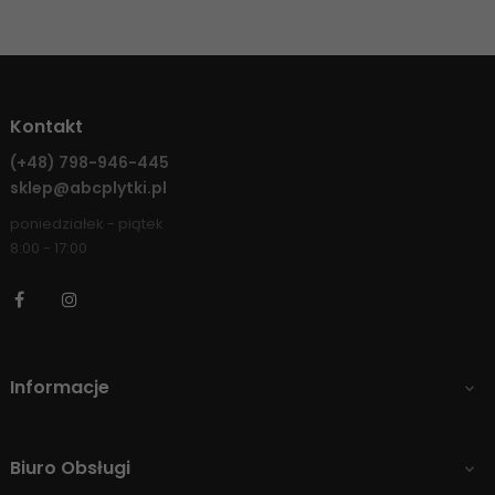
Kontakt
(+48)
798-946-445
sklep@abcplytki.pl
poniedziałek - piątek
8:00 - 17:00
Facebook
Instagram
Informacje

Biuro Obsługi
