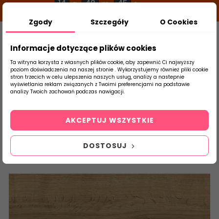
14
48
44
g
m
s
Zgody
Szczegóły
O Cookies
0
Szukaj
Informacje dotyczące plików cookies
Ta witryna korzysta z własnych plików cookie, aby zapewnić Ci najwyższy
poziom doświadczenia na naszej stronie . Wykorzystujemy również pliki cookie
stron trzecich w celu ulepszenia naszych usług, analizy a nastepnie
Strona Główna
Płytki Łazienkowe
Ceram
wyświetlania reklam związanych z Twoimi preferencjami na podstawie
produktu
analizy Twoich zachowań podczas nawigacji.
AKCEPTUJ WSZYSTKIE
DOSTOSUJ