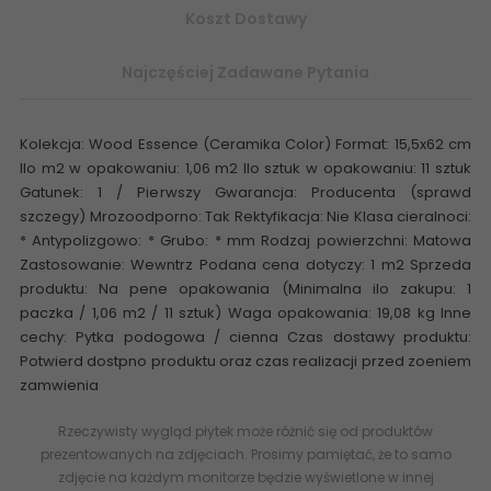
Koszt Dostawy
Najczęściej Zadawane Pytania
Kolekcja: Wood Essence (Ceramika Color) Format: 15,5x62 cm
Ilo m2 w opakowaniu: 1,06 m2 Ilo sztuk w opakowaniu: 11 sztuk
Gatunek: 1 / Pierwszy Gwarancja: Producenta (sprawd
szczegy) Mrozoodporno: Tak Rektyfikacja: Nie Klasa cieralnoci:
* Antypolizgowo: * Grubo: * mm Rodzaj powierzchni: Matowa
Zastosowanie: Wewntrz Podana cena dotyczy: 1 m2 Sprzeda
produktu: Na pene opakowania (Minimalna ilo zakupu: 1
paczka / 1,06 m2 / 11 sztuk) Waga opakowania: 19,08 kg Inne
cechy: Pytka podogowa / cienna Czas dostawy produktu:
Potwierd dostpno produktu oraz czas realizacji przed zoeniem
zamwienia
Rzeczywisty wygląd płytek może różnić się od produktów
prezentowanych na zdjęciach. Prosimy pamiętać, że to samo
zdjęcie na każdym monitorze będzie wyświetlone w innej