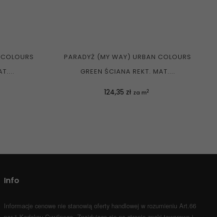
 COLOURS
PARADYŻ (MY WAY) URBAN COLOURS
T....
GREEN ŚCIANA REKT. MAT....
Cena
124,35 zł
2
za m
Info
Informacje cenowe nie stanowią oferty handlowej w rozumieniu Art.66
par.1 Kodeksu Cywilnego.
Znajdujące się na stronie znaki towarowe i