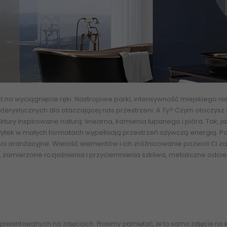
t na wyciągnięcie ręki. Nastrojowe parki, intensywność miejskiego n
akterystycznych dla otaczającej nas przestrzeni. A Ty? Czym otoczys
uktury inspirowane naturą: linearna, kamienia łupanego i pióra. Tak,
płytek w małych formatach wypełniają przestrzeń ożywczą energią. P
ci aranżacyjne. Wielość elementów i ich zróżnicowanie pozwoli C
zamierzone rozjaśnienia i przyciemnienia szkliwa, metaliczne odcien
-R-298X898-1-URBA.BL PARADYŻ (My Way) Urban Colours Blue Ściana R
at. 29,8x89,8 30x90 5902610512032
 prezentowanych na zdjęciach. Prosimy pamiętać, że to samo zdjęcie na k