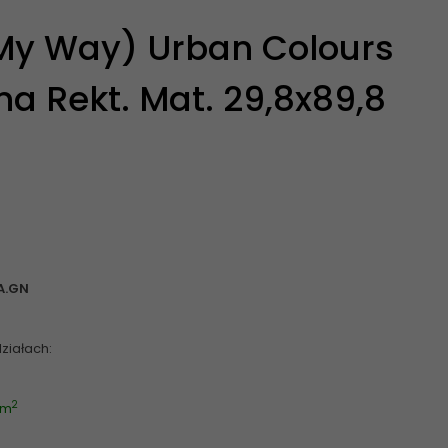
My Way) Urban Colours
a Rekt. Mat. 29,8x89,8
A.GN
ziałach:
2
 m