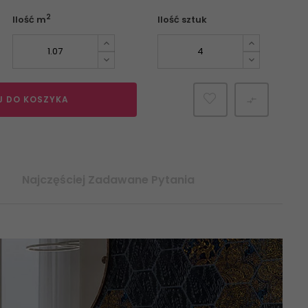
2
Ilość m
Ilość sztuk
J DO KOSZYKA

Najczęściej Zadawane Pytania