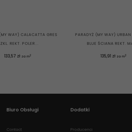
(MY WAY) CALACATTA GRES
PARADYŻ (MY WAY) URBAN
ZKL. REKT. POLER...
BLUE ŚCIANA REKT. MA
Cena
Cena
133,57 zł
135,91 zł
2
2
za m
za m
Biuro Obsługi
Dodatki
Contact
Producenci