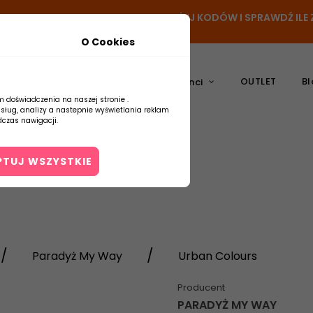
N
- DODAJ PRODUKT DO KOSZYKA, UŻYJ KODÓW I SPRAWDŹ IL
O Cookies
OUTLET
Bl
atura
Ceramika
Producenci
m doświadczenia na naszej stronie .
usług, analizy a nastepnie wyświetlania reklam
czas nawigacji.
PTUJ WSZYSTKIE
Kontakt
Paradyż My Way
Urban Colours
Producent
PARADYŻ MY WAY