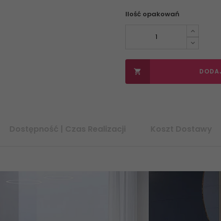
Ilość opakowań
DODA

Dostępność | Czas Realizacji
Koszt Dostawy