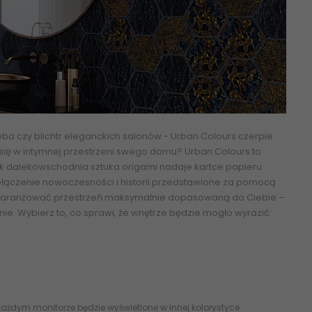
ieba czy blichtr eleganckich salonów - Urban Colours czerpie
z się w intymnej przestrzeni swego domu? Urban Colours to
 jak dalekowschodnia sztuka origami nadaje kartce papieru
ołączenie nowoczesności i historii przedstawione za pomocą
i zaaranżować przestrzeń maksymalnie dopasowaną do Ciebie –
ie. Wybierz to, co sprawi, że wnętrze będzie mogło wyrazić
ekt. Mat. 29,8x89,8 30x90 5902610512001 S-R-298X898-1-
ażdym monitorze będzie wyświetlone w innej kolorystyce.