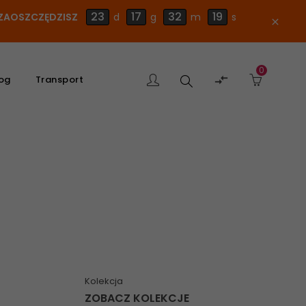
23
17
32
18
E ZAOSZCZĘDZISZ
d
g
m
s
close
0
Szukaj

og
Transport
produktu
Kolekcja
ZOBACZ KOLEKCJE