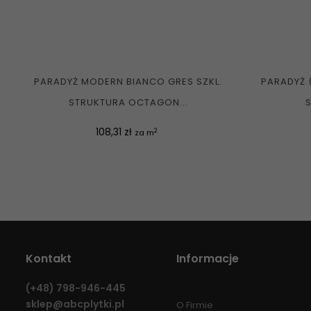
PARADYŻ MODERN BIANCO GRES SZKL.
PARADYŻ 
STRUKTURA OCTAGON...
S
Cena
108,31 zł
2
za m
Kontakt
Informacje
(+48)
798-946-445
sklep@abcplytki.pl
O Firmie