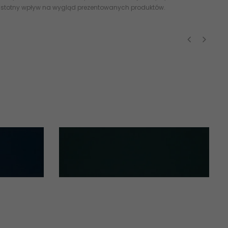
 istotny wpływ na wygląd prezentowanych produktów.
‹
›