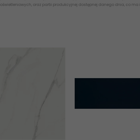
oświetleniowych, oraz partii produkcyjnej dostępnej danego dnia, co ma