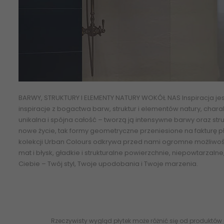
BARWY, STRUKTURY I ELEMENTY NATURY WOKÓŁ NAS
Inspiracja
jes
inspiracje z bogactwa barw, struktur i elementów natury, char
unikalna i spójna całość – tworzą ją intensywne barwy oraz str
nowe życie, tak formy geometryczne przeniesione na fakturę 
kolekcji Urban Colours odkrywa przed nami ogromne możliwoś
mat i błysk, gładkie i
strukturalne
powierzchnie, niepowtarzalne, 
Ciebie – Twój styl, Twoje upodobania i Twoje marzenia.
30x90 S
URBA.GN PARADYŻ (My Way) Urban Colours Green Ściana Rekt. M
Rzeczywisty wygląd płytek może różnić się od produktów