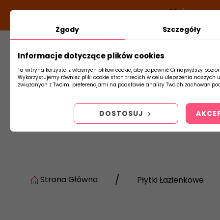
DODATKOWY RABAT Z KODEM:
NEWLOOK26
/
TUBADZI
Zgody
Szczegóły
Informacje dotyczące plików cookies
Płytki
Arm
Ta witryna korzysta z własnych plików cookie, aby zapewnić Ci najwyższy pozio
Wykorzystujemy również pliki cookie stron trzecich w celu ulepszenia naszych 
związanych z Twoimi preferencjami na podstawie analizy Twoich zachowań pod
DOSTOSUJ
AKCE
Strona Główna
Płytki Łazienkowe