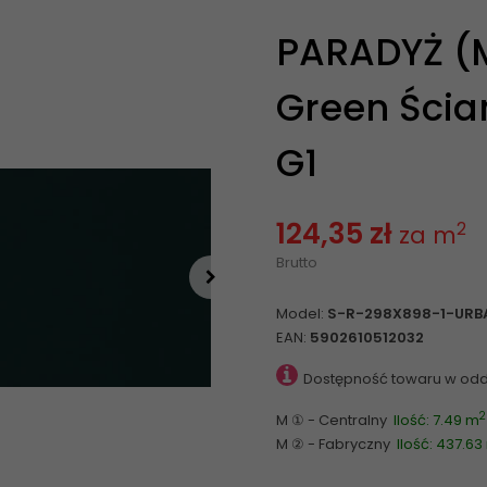
PARADYŻ (
Green Ścian
G1
124,35 zł
2
za m
Brutto
Model:
S-R-298X898-1-URB
EAN:
5902610512032
Dostępność towaru w odd
2
M ① - Centralny
Ilość: 7.49 m
M ② - Fabryczny
Ilość: 437.63