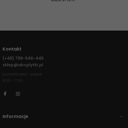
za m
Kontakt
(+48)
798-946-445
sklep@abcplytki.pl
poniedziałek - piątek
8:00 - 17:00
Facebook
Instagram
Informacje
