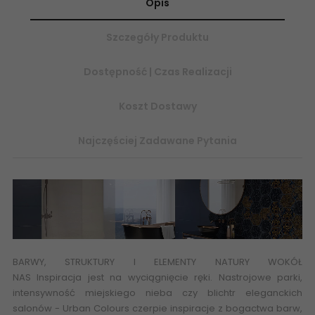
Opis
Szczegóły Produktu
Dostępność | Czas Realizacji
Koszt Dostawy
Najczęściej Zadawane Pytania
BARWY, STRUKTURY I ELEMENTY NATURY WOKÓŁ
NAS
Inspiracja
jest na wyciągnięcie ręki. Nastrojowe parki,
intensywność miejskiego nieba czy blichtr eleganckich
salonów - Urban Colours czerpie inspiracje z bogactwa barw,