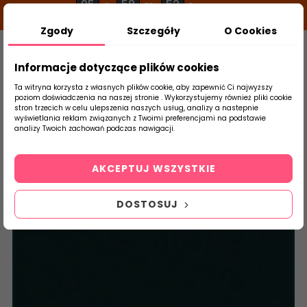
05
58
52
g
m
s
Zgody
Szczegóły
O Cookies
0
Szukaj
Informacje dotyczące plików cookies
Ta witryna korzysta z własnych plików cookie, aby zapewnić Ci najwyższy
poziom doświadczenia na naszej stronie . Wykorzystujemy również pliki cookie
stron trzecich w celu ulepszenia naszych usług, analizy a nastepnie
Strona Główna
Płytki Łazienkowe
Parad
wyświetlania reklam związanych z Twoimi preferencjami na podstawie
produktu
analizy Twoich zachowań podczas nawigacji.
AKCEPTUJ WSZYSTKIE
DOSTOSUJ