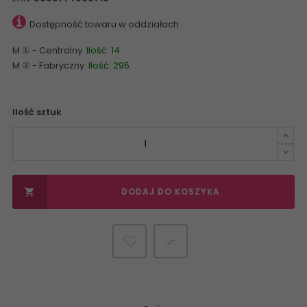
Dostępność towaru w oddziałach:
M ① - Centralny
Ilość: 14
M ② - Fabryczny
Ilość: 295
Ilość sztuk
DODAJ DO KOSZYKA

