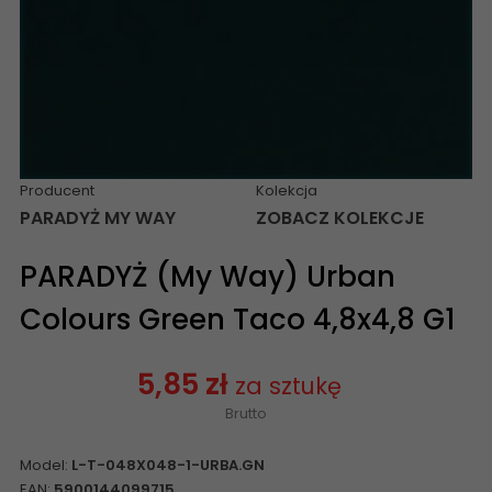
Producent
Kolekcja
PARADYŻ MY WAY
ZOBACZ KOLEKCJE
PARADYŻ (My Way) Urban
Colours Green Taco 4,8x4,8 G1
5,85 zł
za sztukę
Brutto
Model:
L-T-048X048-1-URBA.GN
EAN:
5900144099715