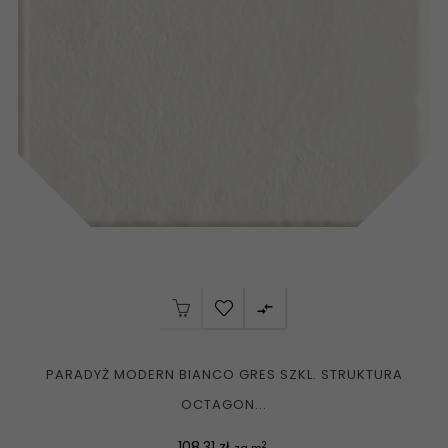

PARADYŻ MODERN BIANCO GRES SZKL. STRUKTURA
OCTAGON...
Cena
108,31 zł
2