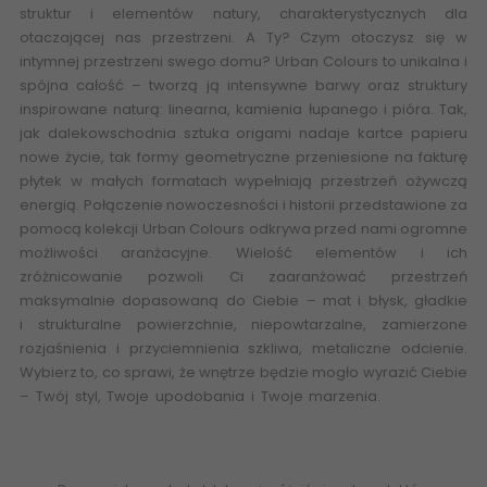
struktur i elementów natury, charakterystycznych dla
otaczającej nas przestrzeni. A Ty? Czym otoczysz się w
intymnej przestrzeni swego domu? Urban Colours to unikalna i
spójna całość – tworzą ją intensywne barwy oraz struktury
inspirowane naturą: linearna, kamienia łupanego i pióra. Tak,
jak dalekowschodnia sztuka origami nadaje kartce papieru
nowe życie, tak formy geometryczne przeniesione na fakturę
płytek w małych formatach wypełniają przestrzeń ożywczą
energią. Połączenie nowoczesności i historii przedstawione za
pomocą kolekcji Urban Colours odkrywa przed nami ogromne
możliwości aranżacyjne. Wielość elementów i ich
zróżnicowanie pozwoli Ci zaaranżować przestrzeń
maksymalnie dopasowaną do Ciebie – mat i błysk, gładkie
i
strukturalne
powierzchnie, niepowtarzalne, zamierzone
rozjaśnienia i przyciemnienia szkliwa, metaliczne odcienie.
Wybierz to, co sprawi, że wnętrze będzie mogło wyrazić Ciebie
– Twój styl, Twoje upodobania i Twoje marzenia.
30x90 S-R-
298X898-1-URBA.BL PARADYŻ (My Way) Urban Colours Blue
Ściana Rekt. Mat. 29,8x89,8 30x90 5902610512001